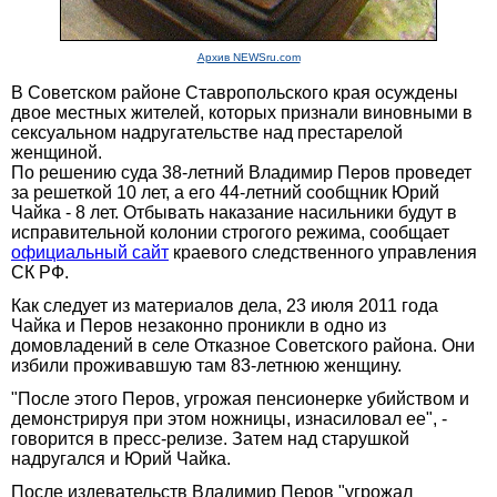
Архив NEWSru.com
В Советском районе Ставропольского края осуждены
двое местных жителей, которых признали виновными в
сексуальном надругательстве над престарелой
женщиной.
По решению суда 38-летний Владимир Перов проведет
за решеткой 10 лет, а его 44-летний сообщник Юрий
Чайка - 8 лет. Отбывать наказание насильники будут в
исправительной колонии строгого режима, сообщает
официальный сайт
краевого следственного управления
СК РФ.
Как следует из материалов дела, 23 июля 2011 года
Чайка и Перов незаконно проникли в одно из
домовладений в селе Отказное Советского района. Они
избили проживавшую там 83-летнюю женщину.
"После этого Перов, угрожая пенсионерке убийством и
демонстрируя при этом ножницы, изнасиловал ее", -
говорится в пресс-релизе. Затем над старушкой
надругался и Юрий Чайка.
После издевательств Владимир Перов "угрожал