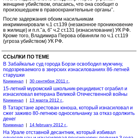
женщине убийством, опасаясь, что она сообщит о
произошедшем в правоохранительные органы".
После задержания обоим насильникам
инкриминировали ч.1 ст.139 (незаконное проникновение
в жилище) и п.п."а, б" ч.2 ст.131 (изнасилование) УК РФ.
Кроме того, Владимира Перова обвиняли по ч.1 ст.119
(угроза убийством) УК РФ.
ССЫЛКИ ПО ТЕМЕ
В Забайкалье суд города Борзи освободил мужчину,
подозреваемого в зверских изнасилованиях 86-летней
старушки
Криминал
|
30 сентября 2011 г.,
15-летний муромский школьник-рецидивист ограбил и
изнасиловал ветерана Великой Отечественной войны
Криминал
|
13 марта 2012 г.,
В Татарстане арестован юноша, который изнасиловал и
сжег заживо 80-летнюю односельчанку за отказ одолжить
денег
Криминал
|
14 february 2012 г.,
На Урале отставной десантник, который избивал
односельчан и изнасиловал пенсионерку, получил 3 года