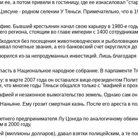
 ее, а потом привели в гостиницу, где ее изнасиловал "ста
 Цзясуне - родном селении У Тяньси. Примечательно, что в 
фию. Бывший крестьянин начал свою карьеру в 1980-е годы
его региона, стоящим во главе империи с 1400 сотрудникам
бходился без посещения животноводческих и рыболовецких 
вал почетные звания, а его банковский счет округлился до
азорился из-за непродуманных инвестиций. Лишь благодаря
пасть в Национальное народное собрание. В парламенте Тя
у: в марте 2007 года он оставался вице-президентом Полит
тся, что многие годы Тяньси общался только с "мафией и про
афией и незаконное вымогательство земель. Однако сам он 
Наньяне. Ему грозит смертная казнь. После его ареста в 
етнего предпринимателя Лу Цонгда по аналогичному обвин
 в 2000 году.
й (миллионы долларов), давал взятки полицейским, а те п