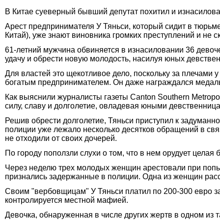
В Китае суеверный бывший депутат похитил и изнасилова
Арест предпринимателя У Тяньси, который сидит в тюрьм
Китай), уже знают виновника громких преступлений и не 
61-летний мужчина обвиняется в изнасиловании 36 девочек
удачу и обрести новую молодость, насилуя юных девстве
Для властей это щекотливое дело, поскольку за плечами 
богатым предпринимателем. Он даже награждался медал
Как выяснили журналисты газеты Canton Southern Metropol
силу, славу и долголетие, овладевая юными девственница
Решив обрести долголетие, Тяньси приступил к задуманно
полиции уже лежало несколько десятков обращений в связ
не отходили от своих дочерей.
По городу поползли слухи о том, что в нем орудует целая
Через неделю трех молодых женщин арестовали при попыт
признались задержанные в полиции. Одна из женщин расск
Своим "вербовщицам" У Тяньси платил по 200-300 евро 
контролируется местной мафией.
Девочка, обнаруженная в числе других жертв в одном из 