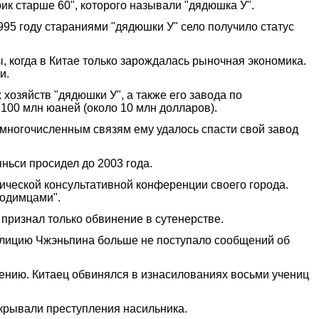
рик старше 60", которого называли "дядюшка У".
1995 году стараниями "дядюшки У" село получило статус
, когда в Китае только зарождалась рыночная экономика.
и.
хозяйств "дядюшки У", а также его завода по
 100 млн юаней (около 10 млн долларов).
 многочисленным связям ему удалось спасти свой завод
ньси просидел до 2003 года.
ической консультативной конференции своего города.
ходимцами".
признал только обвинение в сутенерстве.
полицию Чжэньпина больше не поступало сообщений об
ению. Китаец обвинялся в изнасилованиях восьми учениц
окрывали преступления насильника.