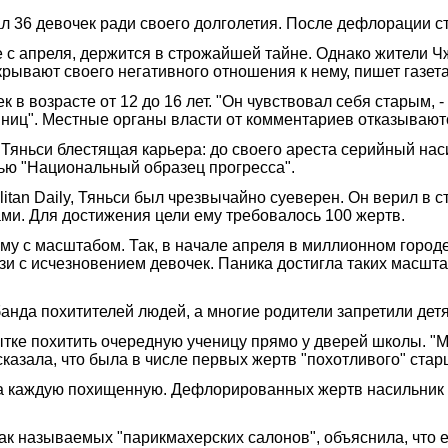
л 36 девочек ради своего долголетия. После дефлорации с
е с апреля, держится в строжайшей тайне. Однако жители Ч
скрывают своего негативного отношения к нему, пишет газет
 в возрасте от 12 до 16 лет. "Он чувствовал себя старым, -
нниц". Местные органы власти от комментариев отказываютс
у Тяньси блестящая карьера: до своего ареста серийный на
ью "Национальный образец прогресса".
itan Daily, Тяньси был чрезвычайно суеверен. Он верил в с
ми. Для достижения цели ему требовалось 100 жертв.
му с масштабом. Так, в начале апреля в миллионном городе
и с исчезновением девочек. Паника достигла таких масштаб
 банда похитителей людей, а многие родители запретили де
ке похитить очередную ученицу прямо у дверей школы. "Мы
азала, что была в числе первых жертв "похотливого" старц
за каждую похищенную. Дефлорированных жертв насильник 
так называемых "парикмахерских салонов", объяснила, что