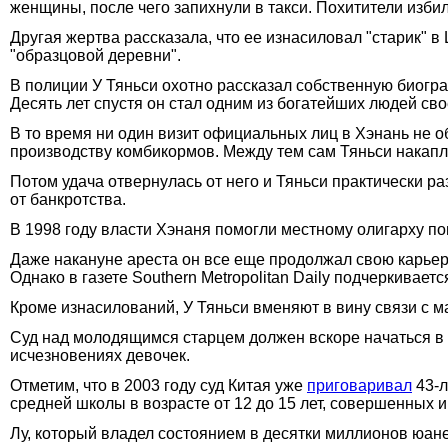
женщины, после чего запихнули в такси. Похитители избили
Другая жертва рассказала, что ее изнасиловал "старик" в
"образцовой деревни".
В полиции У Тяньси охотно рассказал собственную биогра
Десять лет спустя он стал одним из богатейших людей сво
В то время ни один визит официальных лиц в Хэнань не о
производству комбикормов. Между тем сам Тяньси накапли
Потом удача отвернулась от него и Тяньси практически р
от банкротства.
В 1998 году власти Хэнаня помогли местному олигарху по
Даже накануне ареста он все еще продолжал свою карьер
Однако в газете Southern Metropolitan Daily подчеркивае
Кроме изнасилований, У Тяньси вменяют в вину связи с м
Суд над молодящимся старцем должен вскоре начаться в 
исчезновениях девочек.
Отметим, что в 2003 году суд Китая уже
приговаривал
43-л
средней школы в возрасте от 12 до 15 лет, совершенных им
Лу, который владел состоянием в десятки миллионов юане