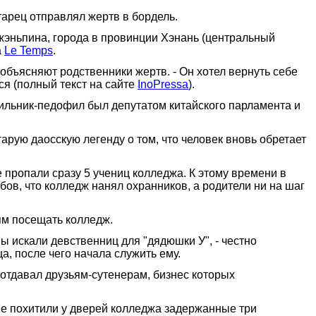
тарец отправлял жертв в бордель.
жэньпина, города в провинции Хэнань (центральный
а
Le Temps
.
 объясняют родственники жертв. - Он хотел вернуть себе
я (полный текст на сайте
InoPressa
).
сильник-педофил был депутатом китайского парламента и
тарую даосскую легенду о том, что человек вновь обретает
 пропали сразу 5 учениц колледжа. К этому времени в
ов, что колледж нанял охранников, а родители ни на шаг
тям посещать колледж.
 искали девственниц для "дядюшки У", - честно
а, после чего начала служить ему.
отдавал друзьям-сутенерам, бизнес которых
 ее похитили у дверей колледжа задержанные три