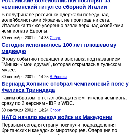
Российские волейболистки поспорят за
чемпионский титул со сборной Италии
В полуфинале россиянки одержали победу над
волейболистками Украины, не проиграв ни сета.
Итальянки так же уверенно взяли верх над хозяйками
чемпионата Европы.
30 сентября 2001 г., 14:38
Спорт
Сегодня исполнилось 100 лет плюшевому
медведю
Этому событию посвящена выставка под названием
"Мишки √ мои друзья", которая открылась в тульском
музее.
30 сентября 2001 г., 14:25
В России
Бернард Хопкинс отобрал чемпионский пояс у
Феликса Тринидада
Таким образом, он стал обладателем титулов чемпиона
сразу по 2 версиям - IBF и WBC.
30 сентября 2001 г., 14:24
Спорт
НАТО начало вывод войск из Македонии
Первыми сегодня страну покинули подразделения
британских и канадских миротворцев. Операция по