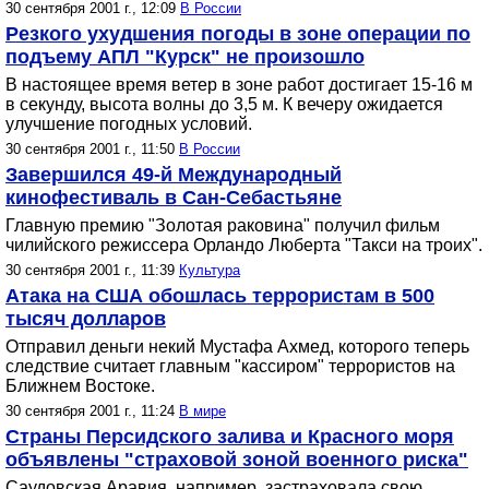
30 сентября 2001 г., 12:09
В России
Резкого ухудшения погоды в зоне операции по
подъему АПЛ "Курск" не произошло
В настоящее время ветер в зоне работ достигает 15-16 м
в секунду, высота волны до 3,5 м. К вечеру ожидается
улучшение погодных условий.
30 сентября 2001 г., 11:50
В России
Завершился 49-й Международный
кинофестиваль в Сан-Себастьяне
Главную премию "Золотая раковина" получил фильм
чилийского режиссера Орландо Люберта "Такси на троих".
30 сентября 2001 г., 11:39
Культура
Атака на США обошлась террористам в 500
тысяч долларов
Отправил деньги некий Мустафа Ахмед, которого теперь
следствие считает главным "кассиром" террористов на
Ближнем Востоке.
30 сентября 2001 г., 11:24
В мире
Страны Персидского залива и Красного моря
объявлены "страховой зоной военного риска"
Саудовская Аравия, например, застраховала свою