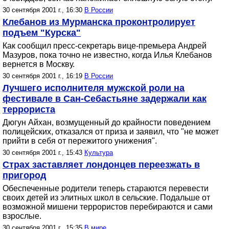
30 сентября 2001 г., 16:30
В России
Клебанов из Мурманска проконтролирует
подъем "Курска"
Как сообщил пресс-секретарь вице-премьера Андрей
Мазуров, пока точно не известно, когда Илья Клебанов
вернется в Москву.
30 сентября 2001 г., 16:19
В России
Лучшего исполнителя мужской роли на
фестивале в Сан-Себастьяне задержали как
террориста
Дюгун Айхан, возмущенный до крайности поведением
полицейских, отказался от приза и заявил, что "не может
прийти в себя от пережитого унижения".
30 сентября 2001 г., 15:43
Культура
Страх заставляет лондонцев переезжать в
пригород
Обеспеченные родители теперь стараются перевести
своих детей из элитных школ в сельские. Подальше от
возможной мишени террористов перебираются и сами
взрослые.
30 сентября 2001 г., 15:35
В мире