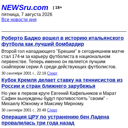
NEWSru.com
| 18+
пятница, 7 августа 2026
Все новости дня
Роберто Баджо вошел в историю итальянского
футбола как лучший бомбардир
Второй гол нападающего "Брешии" в сегодняшнем матче
стал 174-м за карьеру футболиста в национальном
первенстве. Теперь именно он является лучшим
снайпером серии А среди действующих футболистов.
30 сентября 2001 г., 22:19
Спорт
Кубок Кремля делает ставку на теннисистов из
России и стран ближнего зарубежья
Но уже в первом круге Евгений Кафельников и Марат
Сафин вынуждены будут противостоять "своим" -
Михаилу Южному и Максиму Мирному.
30 сентября 2001 г., 20:49
Спорт
Операция ЦРУ по устранению бен Ладена
провалилась три года назад