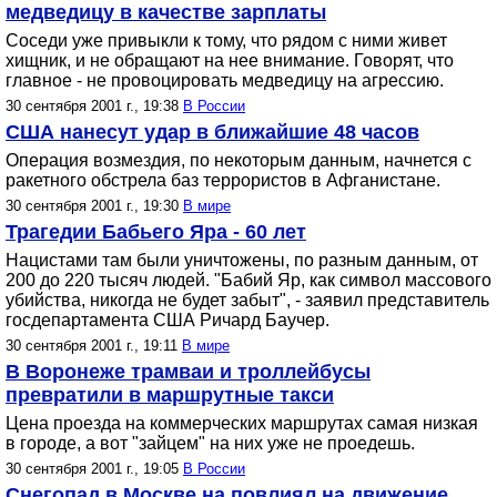
медведицу в качестве зарплаты
Соседи уже привыкли к тому, что рядом с ними живет
хищник, и не обращают на нее внимание. Говорят, что
главное - не провоцировать медведицу на агрессию.
30 сентября 2001 г., 19:38
В России
США нанесут удар в ближайшие 48 часов
Операция возмездия, по некоторым данным, начнется с
ракетного обстрела баз террористов в Афганистане.
30 сентября 2001 г., 19:30
В мире
Трагедии Бабьего Яра - 60 лет
Нацистами там были уничтожены, по разным данным, от
200 до 220 тысяч людей. "Бабий Яр, как символ массового
убийства, никогда не будет забыт", - заявил представитель
госдепартамента США Ричард Баучер.
30 сентября 2001 г., 19:11
В мире
В Воронеже трамваи и троллейбусы
превратили в маршрутные такси
Цена проезда на коммерческих маршрутах самая низкая
в городе, а вот "зайцем" на них уже не проедешь.
30 сентября 2001 г., 19:05
В России
Снегопад в Москве на повлиял на движение