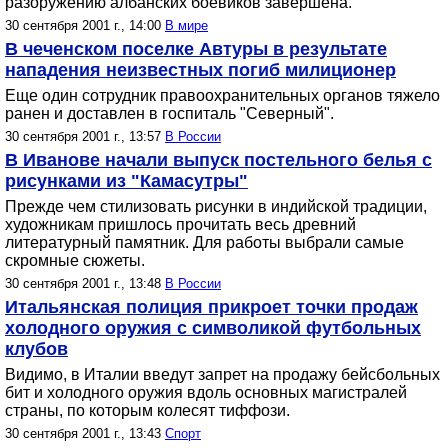
разоружению албанских боевиков завершена.
30 сентября 2001 г., 14:00
В мире
В чеченском поселке Автуры в результате
нападения неизвестных погиб милиционер
Еще один сотрудник правоохранительных органов тяжело
ранен и доставлен в госпиталь "Северный".
30 сентября 2001 г., 13:57
В России
В Иванове начали выпуск постельного белья с
рисунками из "Камасутры"
Прежде чем стилизовать рисунки в индийской традиции,
художникам пришлось прочитать весь древний
литературный памятник. Для работы выбрали самые
скромные сюжеты.
30 сентября 2001 г., 13:48
В России
Итальянская полиция прикроет точки продаж
холодного оружия с символикой футбольных
клубов
Видимо, в Италии введут запрет на продажу бейсбольных
бит и холодного оружия вдоль основных магистралей
страны, по которым колесят тиффози.
30 сентября 2001 г., 13:43
Спорт