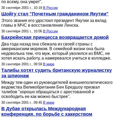
по всему, она умрет".
30 сентября 2001 г., 10:19
В России
Шойгу стал "Почетным гражданином Якутии"
Этого звания его удостоил президент Якутии за вклад
главы в МЧС в восстановление Ленска.
30 сентября 2001 г., 10:06
В России
Бахрейнская принцесса возвращается домой
Два года назад она сбежала из своей страны с
американским моряком. В семейной жизни она была
недовольна тем, что муж, который уволился из ВМС, не
хотел искать работу, а намеревался учиться в колледже.
30 сентября 2001 г., 09:59
В мире
Талибы хотят судить британскую журналистку
за шпионаж
Между тем один из руководителей внешнеполитического
ведомства Великобритании Бен Бредшоу призвал
талибов "хорошо обращаться с арестованной и
освободить ее как можно быстрее".
30 сентября 2001 г., 09:45
В мире
В Дубае открылась Международная
конференция, по борьбе с хакерством