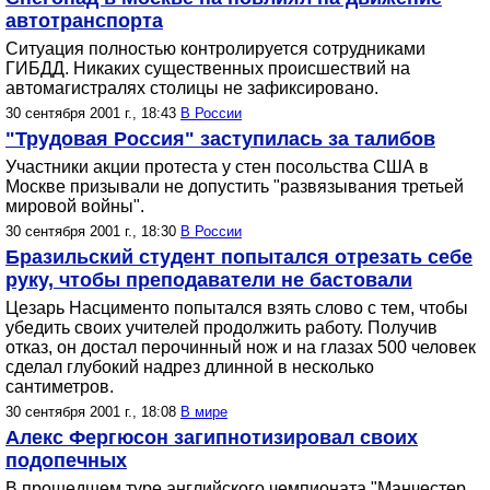
автотранспорта
Ситуация полностью контролируется сотрудниками
ГИБДД. Никаких существенных происшествий на
автомагистралях столицы не зафиксировано.
30 сентября 2001 г., 18:43
В России
"Трудовая Россия" заступилась за талибов
Участники акции протеста у стен посольства США в
Москве призывали не допустить "развязывания третьей
мировой войны".
30 сентября 2001 г., 18:30
В России
Бразильский студент попытался отрезать себе
руку, чтобы преподаватели не бастовали
Цезарь Насцименто попытался взять слово с тем, чтобы
убедить своих учителей продолжить работу. Получив
отказ, он достал перочинный нож и на глазах 500 человек
сделал глубокий надрез длинной в несколько
сантиметров.
30 сентября 2001 г., 18:08
В мире
Алекс Фергюсон загипнотизировал своих
подопечных
В прошедшем туре английского чемпионата "Манчестер