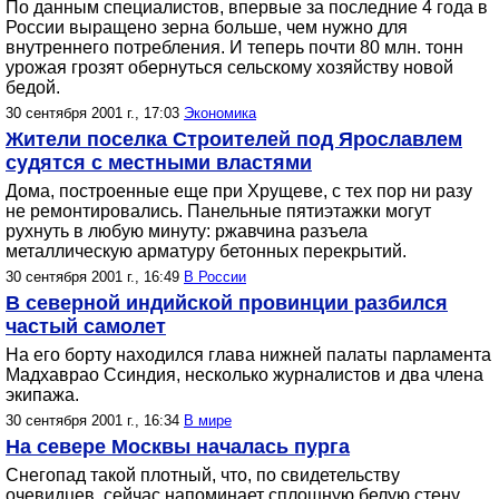
По данным специалистов, впервые за последние 4 года в
России выращено зерна больше, чем нужно для
внутреннего потребления. И теперь почти 80 млн. тонн
урожая грозят обернуться сельскому хозяйству новой
бедой.
30 сентября 2001 г., 17:03
Экономика
Жители поселка Строителей под Ярославлем
судятся с местными властями
Дома, построенные еще при Хрущеве, с тех пор ни разу
не ремонтировались. Панельные пятиэтажки могут
рухнуть в любую минуту: ржавчина разъела
металлическую арматуру бетонных перекрытий.
30 сентября 2001 г., 16:49
В России
В северной индийской провинции разбился
частый самолет
На его борту находился глава нижней палаты парламента
Мадхаврао Ссиндия, несколько журналистов и два члена
экипажа.
30 сентября 2001 г., 16:34
В мире
На севере Москвы началась пурга
Снегопад такой плотный, что, по свидетельству
очевидцев, сейчас напоминает сплошную белую стену.