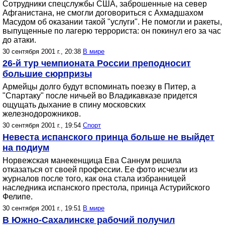
Сотрудники спецслужбы США, заброшенные на север
Афганистана, не смогли договориться с Ахмадшахом
Масудом об оказании такой "услуги". Не помогли и ракеты,
выпущенные по лагерю террориста: он покинул его за час
до атаки.
30 сентября 2001 г., 20:38
В мире
26-й тур чемпионата России преподносит
большие сюрпризы
Армейцы долго будут вспоминать поезку в Питер, а
"Спартаку" после ничьей во Владикавказе придется
ощущать дыхание в спину московских
железнодорожников.
30 сентября 2001 г., 19:54
Спорт
Невеста испанского принца больше не выйдет
на подиум
Норвежская манекенщица Ева Саннум решила
отказаться от своей профессии. Ее фото исчезли из
журналов после того, как она стала избранницей
наследника испанского престола, принца Астурийского
Фелипе.
30 сентября 2001 г., 19:51
В мире
В Южно-Сахалинске рабочий получил