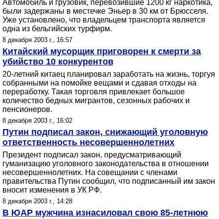
Автомобиль и грузовик, перевозившие 1200 кг наркотика,
были задержаны в местечке Эньер в 30 км от Брюсселя.
Уже установлено, что владельцем транспорта является
одна из бельгийских турфирм.
8 декабря 2003 г., 16:57
Китайский мусорщик приговорен к смерти за
убийство 10 конкурентов
20-летний китаец планировал заработать на жизнь, торгуя
собранными на помойке вещами и сдавая отходы на
переработку. Такая торговля привлекает большое
количество бедных мигрантов, сезонных рабочих и
пенсионеров.
8 декабря 2003 г., 16:02
Путин подписал закон, снижающий уголовную
ответственность несовершеннолетних
Президент подписал закон, предусматривающий
гуманизацию уголовного законодательства в отношении
несовершеннолетних. На совещании с членами
правительства Путин сообщил, что подписанный им закон
вносит изменения в УК РФ.
8 декабря 2003 г., 14:28
В ЮАР мужчина изнасиловал свою 85-летнюю