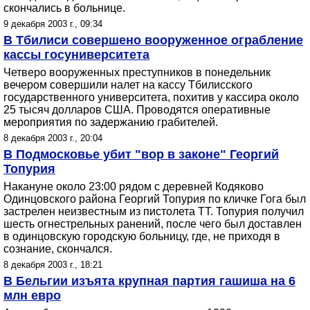
скончались в больнице.
9 декабря 2003 г., 09:34
В Тбилиси совершено вооруженное ограбление
кассы госуниверситета
Четверо вооруженных преступников в понедельник
вечером совершили налет на кассу Тбилисского
государственного университета, похитив у кассира около
25 тысяч долларов США. Проводятся оперативные
мероприятия по задержанию грабителей.
8 декабря 2003 г., 20:04
В Подмосковье убит "вор в законе" Георгий
Топурия
Накануне около 23:00 рядом с деревней Кодяково
Одинцовского района Георгий Топурия по кличке Гога был
застрелен неизвестным из пистолета ТТ. Топурия получил
шесть огнестрельных ранений, после чего был доставлен
в одинцовскую городскую больницу, где, не приходя в
сознание, скончался.
8 декабря 2003 г., 18:21
В Бельгии изъята крупная партия гашиша на 6
млн евро