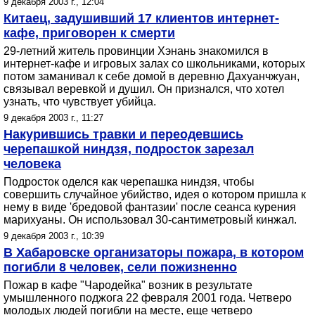
9 декабря 2003 г., 12:04
Китаец, задушивший 17 клиентов интернет-
кафе, приговорен к смерти
29-летний житель провинции Хэнань знакомился в
интернет-кафе и игровых залах со школьниками, которых
потом заманивал к себе домой в деревню Дахуанчжуан,
связывал веревкой и душил. Он признался, что хотел
узнать, что чувствует убийца.
9 декабря 2003 г., 11:27
Накурившись травки и переодевшись
черепашкой ниндзя, подросток зарезал
человека
Подросток оделся как черепашка ниндзя, чтобы
совершить случайное убийство, идея о котором пришла к
нему в виде 'бредовой фантазии' после сеанса курения
марихуаны. Он использовал 30-сантиметровый кинжал.
9 декабря 2003 г., 10:39
В Хабаровске организаторы пожара, в котором
погибли 8 человек, сели пожизненно
Пожар в кафе "Чародейка" возник в результате
умышленного поджога 22 февраля 2001 года. Четверо
молодых людей погибли на месте, еще четверо