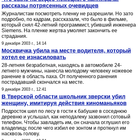
рассказы потрясенных очевидцев
Журналистам посмотреть пленку не разрешили. Но зато
подробно, по кадрам, рассказали, что было в фильме,
который снял 42-летний программист, убивший инженера
Siemens. На пленке жертва умоляет закончить ее
страдания.
9 декабря 2003 г., 14:14
Москвичка убила на месте водителя, который
хотел ее изнасиловать
28-летняя безработная, находясь в автомобиле 24-
летнего мужчины, нанесла молодому человеку ножевое
ранение в область паха. От полученного ранения
пострадавший скончался на месте.
9 декабря 2003 г., 12:41
В Тверской области школьник зверски убил
женщину, имитируя действия киноманьяков
Подросток шел по лесу в гости к бабушке в соседнюю
деревню и услышал, как неподалеку зазвонил сотовый
телефон. Чтобы завладеть им, он сначала оглушил его
владелицу, после чего избил ее зонтом и проткнул им
насквозь голову.