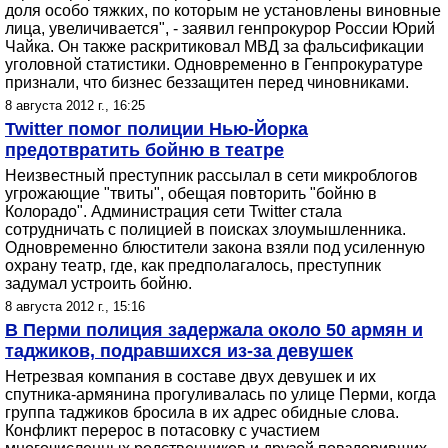
доля особо тяжких, по которым не установлены виновные
лица, увеличивается", - заявил генпрокурор России Юрий
Чайка. Он также раскритиковал МВД за фальсификации
уголовной статистики. Одновременно в Генпрокуратуре
признали, что бизнес беззащитен перед чиновниками.
8 августа 2012 г., 16:25
Twitter помог полиции Нью-Йорка
предотвратить бойню в театре
Неизвестный преступник рассылал в сети микроблогов
угрожающие "твиты", обещая повторить "бойню в
Колорадо". Администрация сети Twitter стала
сотрудничать с полицией в поисках злоумышленника.
Одновременно блюстители закона взяли под усиленную
охрану театр, где, как предполагалось, преступник
задумал устроить бойню.
8 августа 2012 г., 15:16
В Перми полиция задержала около 50 армян и
таджиков, подравшихся из-за девушек
Нетрезвая компания в составе двух девушек и их
спутника-армянина прогуливалась по улице Перми, когда
группа таджиков бросила в их адрес обидные слова.
Конфликт перерос в потасовку с участием