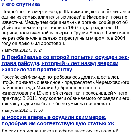
и его спутника
Подробности смерти Бондо Шаликиани, который считался
одним из самых влиятельных людей в Имеретии, пока не
известны. Между тем официальные органы сообщают об
убийстве некоего россиянина 1967 года рождения. В
период политической карьеры в Грузии Бондо Шаликиани
не раз обвиняли в связях с преступным миром, а в 2004
году он даже был арестован.
7 августа 2012 г., 16:24
В Прибайкалье со второй попытки осужден экс-
глава райсуда, который 6 лет назад зверски
изнасиловал практикантку
Российской Фемиде потребовалось долгих шесть лет,
чтобы признать очевидное - председатель Черемховского
районного суда Михаил Добринец виновен в
изнасиловании 19-летней студентки, проходившей у него
практику. В 2011 году коллеги обвиняемого оправдали его,
так как у судьи якобы не было умысла насиловать.
7 августа 2012 г., 15:53
В России впервые осудили скиммеров,
подобрав им соответствующую статью УК
До сих пор мошенников в сфере высоких технологий