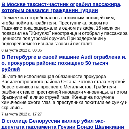
В Москве таксист-частник ограбил пассажира,
которым оказался гражданин Турции
Полмесяца потребовалось столичным полицейским,
чтобы поймать грабителя. Преступника, родом из
Таджикистана, задержали в одном из кафе. 16 июля он
подвозил на "Жигулях" иностранца и отобрал у пассажира
ценности под угрозой оружия. При задержании у
подозреваемого изъяли газовый пистолет.
8 августа 2012 г., 08:36
В Петербурге в своей машине Audi ограблена и.
о. прокурора района: похищено 50 тысяч
рублей
38-летняя исполняющая обязанности прокурора
Василеостровского района Оксана Зотова стала жертвой
борсеточников на проспекте Металлистов. Грабители
разбили стекло престижной иномарки чиновницы, а потом
брызнули ей в лицо струей газа. Женщина получила
химические ожоги глаз, а преступники похитили ее сумку и
скрылись.
7 августа 2012 г., 17:27
В столице Белоруссии киллер убил экс-
депутата парламента Грузии Бондо Шаликиани