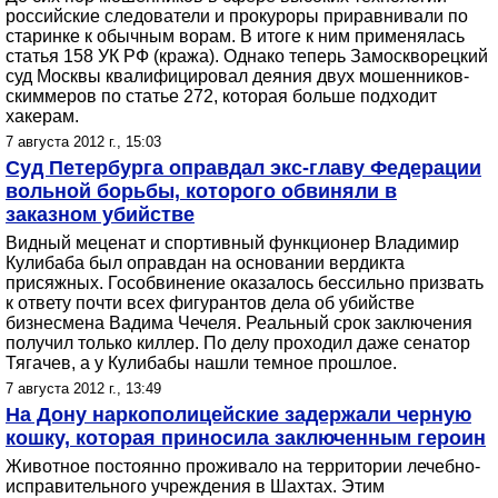
российские следователи и прокуроры приравнивали по
старинке к обычным ворам. В итоге к ним применялась
статья 158 УК РФ (кража). Однако теперь Замоскворецкий
суд Москвы квалифицировал деяния двух мошенников-
скиммеров по статье 272, которая больше подходит
хакерам.
7 августа 2012 г., 15:03
Суд Петербурга оправдал экс-главу Федерации
вольной борьбы, которого обвиняли в
заказном убийстве
Видный меценат и спортивный функционер Владимир
Кулибаба был оправдан на основании вердикта
присяжных. Гособвинение оказалось бессильно призвать
к ответу почти всех фигурантов дела об убийстве
бизнесмена Вадима Чечеля. Реальный срок заключения
получил только киллер. По делу проходил даже сенатор
Тягачев, а у Кулибабы нашли темное прошлое.
7 августа 2012 г., 13:49
На Дону наркополицейские задержали черную
кошку, которая приносила заключенным героин
Животное постоянно проживало на территории лечебно-
исправительного учреждения в Шахтах. Этим