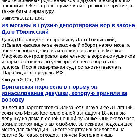
многочисленных родственников и друзей повздоривших
прохожих. Обе стороны применяли стрелковое оружие, а
также биты и арматуру.
8 августа 2012 г., 13:42
Из Москвы в Грузию депортирован вор в законе
Дато Тбилисский
Давид Шарабидзе, по прозвищу Дато Тбилисский,
отбывал наказание за незаконный оборот наркотиков, а
после освобождения из колонии поселился в Москве.
Мафиозо контролировал деятельность воров-домушников
и наркоторговцев, но улик против него собрать не
удалось. После задержания суд постановил выслать
Шарабидзе за пределы РФ.
8 августа 2012 г., 12:46
Британская пара села в тюрьму за
изнасилование девушки, которую приняли за
воровку
40-летняя наркоторговка Элизабет Сигрув и ее 31-летний
сожитель Мэтью Костелло силой вытащили 18-летнюю
девушку из дома в одной ночной рубашке. Они около часа
возили заложницу в автомобиле, выискивая подходящее
место для экзекуции. В итоге жертву изнасиловали на
свалке бытовых отходов, причем Костелло лишь