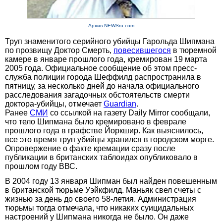
Архив NEWSru.com
Труп знаменитого серийного убийцы Гарольда Шипмана
по прозвищу Доктор Смерть,
повесившегося
в тюремной
камере в январе прошлого года, кремирован 19 марта
2005 года. Официальное сообщение об этом пресс-
служба полиции города Шеффилд распространила в
пятницу, за несколько дней до начала официального
расследования загадочных обстоятельств смерти
доктора-убийцы, отмечает
Guardian
.
Ранее
СМИ
со ссылкой на газету Daily Mirror сообщали,
что тело Шипмана было кремировано в феврале
прошлого года в графстве Йоркшир. Как выяснилось,
все это время труп убийцы хранился в городском морге.
Опровержение о факте кремации сразу после
публикации в британских таблоидах опубликовало в
прошлом году ВВС.
В 2004 году 13 января Шипман был найден повешенным
в британской тюрьме Уэйкфилд. Маньяк свел счеты с
жизнью за день до своего 58-летия. Администрация
тюрьмы тогда отмечала, что никаких суицидальных
настроений у Шипмана никогда не было. Он даже