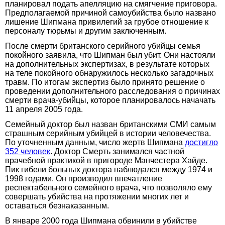
планировал подать апелляцию на смягчение приговора.
Предполагаемой причиной самоубийства было названо
лишение Шипмана привилегий за грубое отношение к
персоналу тюрьмы и другим заключенным.
После смерти британского серийного убийцы семья
покойного заявила, что Шипман был убит. Они настояли
на дополнительных экспертизах, в результате которых
на теле покойного обнаружилось несколько загадочных
травм. По итогам экспертиз было принято решение о
проведении дополнительного расследования о причинах
смерти врача-убийцы, которое планировалось начачать
11 апреля 2005 года.
Семейный доктор был назван британскими СМИ самым
страшным серийным убийцей в истории человечества.
По уточненным данным, число жертв Шипмана
достигло
352 человек
. Доктор Смерть занимался частной
врачебной практикой в пригороде Манчестера Хайде.
Пик гибели больных доктора наблюдался между 1974 и
1998 годами. Он производил впечатление
респектабельного семейного врача, что позволяло ему
совершать убийства на протяжении многих лет и
оставаться безнаказанным.
В январе 2000 года Шипмана обвинили в убийстве