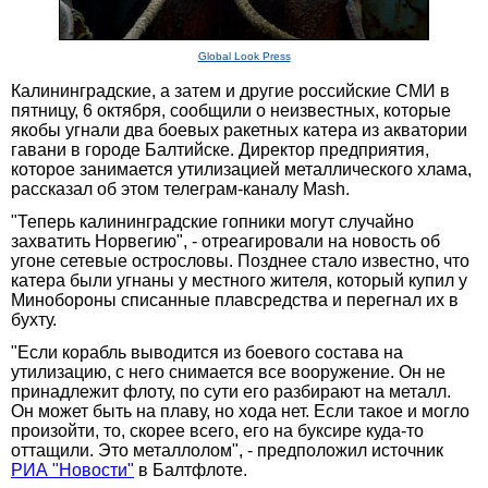
Global Look Press
Калининградские, а затем и другие российские СМИ в
пятницу, 6 октября, сообщили о неизвестных, которые
якобы угнали два боевых ракетных катера из акватории
гавани в городе Балтийске. Директор предприятия,
которое занимается утилизацией металлического хлама,
рассказал об этом телеграм-каналу Mash.
"Теперь калининградские гопники могут случайно
захватить Норвегию", - отреагировали на новость об
угоне сетевые острословы. Позднее стало известно, что
катера были угнаны у местного жителя, который купил у
Минобороны списанные плавсредства и перегнал их в
бухту.
"Если корабль выводится из боевого состава на
утилизацию, с него снимается все вооружение. Он не
принадлежит флоту, по сути его разбирают на металл.
Он может быть на плаву, но хода нет. Если такое и могло
произойти, то, скорее всего, его на буксире куда-то
оттащили. Это металлолом", - предположил источник
РИА "Новости"
в Балтфлоте.