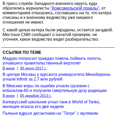
В пресс-службе Западного военного округа, куда
обратились журналисты
"Комсомольской правды"
, от
комментариев отказались, сославшись на то, что катера
списаны и к военному ведомству уже никакого
отношения не имеют.
С какой целью катера были украдены, остается загадкой.
Местные СМИ сообщают о начатой проверке, не
уточняя, какое ведомство ведет разбирательство.
ССЫЛКИ ПО ТЕМЕ
Мадуро попросил граждан помочь поймать пилота,
угнавшего правительственный вертолет
В мире
|
30 июня 2017 г.,
В центре Москвы у курсанта университета Минобороны
угнали Infiniti за 2,7 млн рублей
В Мексике воры по ошибке угнали грузовик с
кобальтом-60 и получили смертельную дозу радиации
В мире
|
05 декабря 2013 г.,
Белорусский школьник угнал танк в World of Tanks,
милиция искала его две недели
Пьяные вдрызг десантники на "Тигре" с муляжом