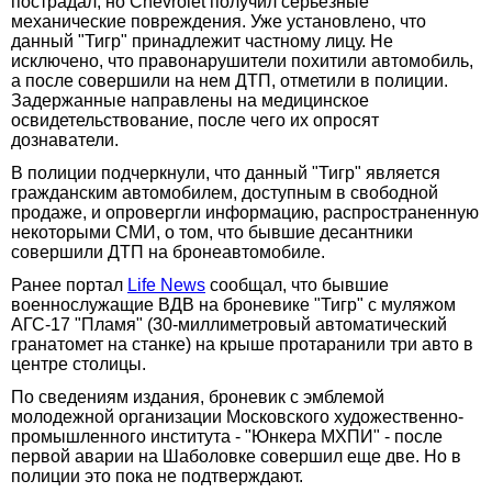
пострадал, но Chevrolet получил серьезные
механические повреждения. Уже установлено, что
данный "Тигр" принадлежит частному лицу. Не
исключено, что правонарушители похитили автомобиль,
а после совершили на нем ДТП, отметили в полиции.
Задержанные направлены на медицинское
освидетельствование, после чего их опросят
дознаватели.
В полиции подчеркнули, что данный "Тигр" является
гражданским автомобилем, доступным в свободной
продаже, и опровергли информацию, распространенную
некоторыми СМИ, о том, что бывшие десантники
совершили ДТП на бронеавтомобиле.
Ранее портал
Life News
сообщал, что бывшие
военнослужащие ВДВ на броневике "Тигр" с муляжом
АГС-17 "Пламя" (30-миллиметровый автоматический
гранатомет на станке) на крыше протаранили три авто в
центре столицы.
По сведениям издания, броневик с эмблемой
молодежной организации Московского художественно-
промышленного института - "Юнкера МХПИ" - после
первой аварии на Шаболовке совершил еще две. Но в
полиции это пока не подтверждают.