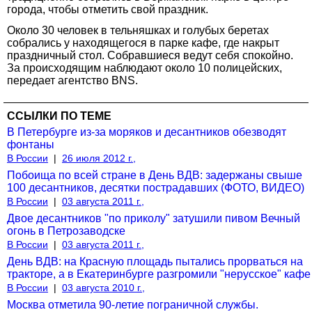
города, чтобы отметить свой праздник.
Около 30 человек в тельняшках и голубых беретах
собрались у находящегося в парке кафе, где накрыт
праздничный стол. Собравшиеся ведут себя спокойно.
За происходящим наблюдают около 10 полицейских,
передает агентство BNS.
ССЫЛКИ ПО ТЕМЕ
В Петербурге из-за моряков и десантников обезводят
фонтаны
В России
|
26 июля 2012 г.,
Побоища по всей стране в День ВДВ: задержаны свыше
100 десантников, десятки пострадавших (ФОТО, ВИДЕО)
В России
|
03 августа 2011 г.,
Двое десантников "по приколу" затушили пивом Вечный
огонь в Петрозаводске
В России
|
03 августа 2011 г.,
День ВДВ: на Красную площадь пытались прорваться на
тракторе, а в Екатеринбурге разгромили "нерусское" кафе
В России
|
03 августа 2010 г.,
Москва отметила 90-летие пограничной службы.