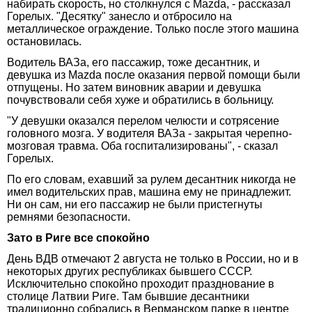
набирать скорость, но столкнулся с Mazda, - рассказал
Горелых. "Десятку" занесло и отбросило на
металлическое ограждение. Только после этого машина
остановилась.
Водитель ВАЗа, его пассажир, тоже десантник, и
девушка из Mazda после оказания первой помощи были
отпущены. Но затем виновник аварии и девушка
почувствовали себя хуже и обратились в больницу.
"У девушки оказался перелом челюсти и сотрясение
головного мозга. У водителя ВАЗа - закрытая черепно-
мозговая травма. Оба госпитализированы", - сказал
Горелых.
По его словам, ехавший за рулем десантник никогда не
имел водительских прав, машина ему не принадлежит.
Ни он сам, ни его пассажир не были пристегнуты
ремнями безопасности.
Зато в Риге все спокойно
День ВДВ отмечают 2 августа не только в России, но и в
некоторых других республиках бывшего СССР.
Исключительно спокойно проходит празднование в
столице Латвии Риге. Там бывшие десантники
традиционно собрались в Верманском парке в центре