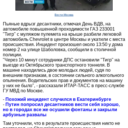
Вести-Москва
Пьяные вдрызг десантники, отмечая День ВДВ, на
автомобиле повышенной проходимости ГАЗ 233001
"Тигр" с муляжом пулемета на крыше разбили легковой
автомобиль Chevrolet в центре Москвы и укатили с места
происшествия. Инцидент произошел около 13:50 у дома
номер 2 на улице Шаболовка, сообщили в столичной
полиции.
"Через 10 минут сотрудники ДПС остановили "Тигр" на
выезде из Октябрьского транспортного тоннеля. В
машине находились двое молодых людей, судя по
внешним признакам, в состоянии сильного алкогольного
опьянения. Водительских прав и документов на машину
у них не было", - рассказали ИТАР-ТАСС в пресс-службе
ГУ МВД по Москве.
-
Похожий инцидент случился в Екатеринбурге
-
Путин попросил десантников вести себя хорошо,
но в городах все же осушили фонтаны и закрыли
арбузные развалы
Там уточнили, что в результате происшествия никто не