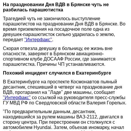
На праздновании Дня ВДВ в Брянске чуть не
разбилась парашютистка
Трагедией чуть не закончилось выступление
парашютистов на праздновании Дня ВДВ в Брянске. Во
время приземления на посадочное поле одна из
девушек-парашютисток сильно ударилась о землю,
передает
"Интерфакс"
.
Cкорая отвезла девушку в больницу, ее жизнь вне
опасности, заверяют в Брянском авиационно-
спортивном клубе ДОСААФ России, где занимается
парашютистка. Причины ЧП устанавливаются.
Похожий инцидент случился в Екатеринбурге
В Екатеринбурге на проспекте Космонавтов пьяный
десантник, спешивший в четверг на празднование дня
ВДВ, протаранил на "Ладе" две машины, сообщает
"Интерфакс"
со ссылкой на руководителя пресс-службы
ГУ МВД РФ по Свердловской области Валерия Горелых.
"По предварительным данным, десантник,
находившийся за рулем машины ВАЗ-2112, двигался в
сторону центра. При перестроении он столкнулся с
автомобилем Hyundai. Затем, объехав иномарку, начал