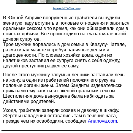
Архив NEWSru.com
В Южной Африке вооруженные грабители вынудили
женатую пару вступить в половые отношения и заняться
оральным сексом в то время, как они обшаривали дом в
поисках добычи. Все происходило на глазах маленькой
дочери супругов.
Трое мужчин ворвались в дом семьи в Квазулу-Натале,
размахивая мачете и требуя наличные деньги и
драгоценности. По словам хозяйки дома, один из
налетчиков заставил ее супруга снять с себя одежду,
другой преступник раздел ее саму.
После этого мужчину злоумышленники заставили лечь
на жену, а один из грабителей положил его руку на
половые органы жены. Затем бандиты издевательски
приказали ему заняться с женой оральным сексом.
Шестилетняя дочь вынуждена была наблюдать за
действиями родителей.
Уходя, грабители заперли хозяев и девочку в шкафу.
Жертвы нападения оставались там в течение часа,
прежде чем их освободили, сообщает
Ananova.com
.