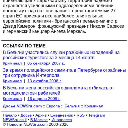
прилегающая к Еврокварталу территория надежно
охраняется усиленными подразделениями полиции,
поскольку сюда на совещание с представителями 27
стран ЕС приехали все наиболее влиятельные
европейские политики - британский премьер-министр
Дэвид Кэмерон, французский президент Николя Саркози
и германский канцлер Ангела Меркель.
ССЫЛКИ ПО ТЕМЕ
В Бельгии участились случаи разбойных нападений на
российских туристов: за 3 месяца 14 жертв
Криминал
|
05 сентября 2007 г.,
За время полицейского саммита в Петербурге ограблены
три сотрудника Интерпола
Криминал
|
13 октября 2008 г.,
В Бельгии жена российского дипломата отбилась от
мотоциклистов-грабителей
Криминал
|
16 апреля 2008 г.,
Досье NEWSru.com
::
Европа
::
Бельгия
::
Криминал
Начало
•
Досье
•
Архив
•
Ежедневник
•
RSS
•
Telegram
NEWSru.co.il
•
В Москве
•
Инопресса
©
Новости NEWSru.com
2000-2026