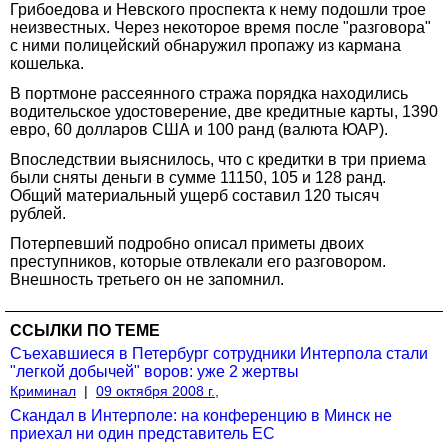
Грибоедова и Невского проспекта к нему подошли трое
неизвестных. Через некоторое время после "разговора"
с ними полицейский обнаружил пропажу из кармана
кошелька.
В портмоне рассеянного стража порядка находились
водительское удостоверение, две кредитные карты, 1390
евро, 60 долларов США и 100 ранд (валюта ЮАР).
Впоследствии выяснилось, что с кредитки в три приема
были сняты деньги в сумме 11150, 105 и 128 ранд.
Общий материальный ущерб составил 120 тысяч
рублей.
Потерпевший подробно описал приметы двоих
преступников, которые отвлекали его разговором.
Внешность третьего он не запомнил.
ССЫЛКИ ПО ТЕМЕ
Съехавшиеся в Петербург сотрудники Интерпола стали
"легкой добычей" воров: уже 2 жертвы
Криминал
|
09 октября 2008 г.,
Скандал в Интерполе: на конференцию в Минск не
приехал ни один представитель ЕС