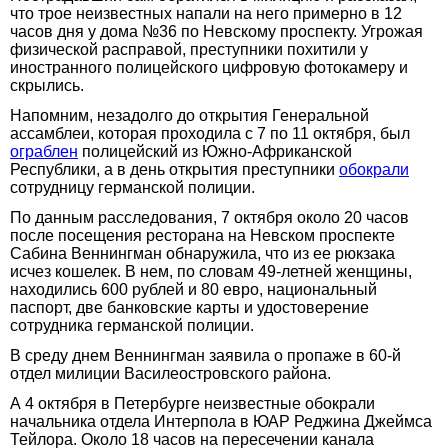
что трое неизвестных напали на него примерно в 12
часов дня у дома №36 по Невскому проспекту. Угрожая
физической расправой, преступники похитили у
иностранного полицейского цифровую фотокамеру и
скрылись.
Напомним, незадолго до открытия Генеральной
ассамблеи, которая проходила с 7 по 11 октября, был
ограблен
полицейский из Южно-Африканской
Республики, а в день открытия преступники
обокрали
сотрудницу германской полиции.
По данным расследования, 7 октября около 20 часов
после посещения ресторана на Невском проспекте
Сабина Веннингман обнаружила, что из ее рюкзака
исчез кошелек. В нем, по словам 49-летней женщины,
находились 600 рублей и 80 евро, национальный
паспорт, две банковские карты и удостоверение
сотрудника германской полиции.
В среду днем Веннингман заявила о пропаже в 60-й
отдел милиции Василеостровского района.
А 4 октября в Петербурге неизвестные обокрали
начальника отдела Интерпола в ЮАР Реджина Джеймса
Тейлора. Около 18 часов на пересечении канала