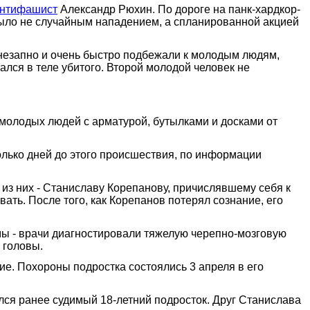
антифашист
Александр Рюхин. По дороге на панк-хардкор-
о было не случайным нападением, а спланированной акцией
внезапно и очень быстро подбежали к молодым людям,
лся в теле убитого. Второй молодой человек не
 молодых людей с арматурой, бутылками и досками от
олько дней до этого происшествия, по информации
 из них - Станиславу Корепанову, причислявшему себя к
вать. После того, как Корепанов потерял сознание, его
мы - врачи диагностировали тяжелую черепно-мозговую
 головы.
ие. Похороны подростка состоялись 3 апреля в его
ался ранее судимый 18-летний подросток. Друг Станислава