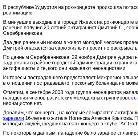
В республике Удмуртия на рок-концерте произошла потас
реанимацию.
В минувшие выходные в городе Ижевск на рок-концерте в
ранение получил 20-летний антифашист Дмитрий С., соо
Серебренникова.
Два дня раненный ножом в живот молодой человек провел
Дмитрий опасается за свою жизнь и просит не раскрыват
По данным Серебренникова, 29 ноября Дмитрия ударил н
задержаны в районе городской администрации охранникам
антифашисты и те, кого они называют неонацистами.
Интересы пострадавшего представляет Межрегиональная 
в отношении пострадавшего, поскольку больница не може
Отметим, в сентябре 2008 года группа неонацистов напал
нападения членов расистских молодежных группировок
с
неонацистов нет.
Добавим, что концерты, на которые собираются антифашис
зарезали
16-летнего жителя Ногинска Алексея Крылова. П
молодых людей, шедших на панк-концерт в клубе "Art Garb
По некоторым данным, нападение было заранее спланиро