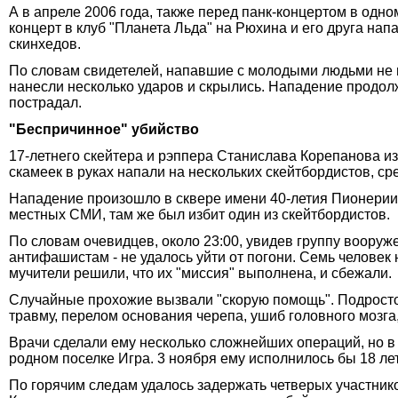
А в апреле 2006 года, также перед панк-концертом в одн
концерт в клуб "Планета Льда" на Рюхина и его друга нап
скинхедов.
По словам свидетелей, напавшие с молодыми людьми не в
нанесли несколько ударов и скрылись. Нападение продолж
пострадал.
"Беспричинное" убийство
17-летнего скейтера и рэппера Станислава Корепанова из
скамеек в руках напали на нескольких скейтбордистов, ср
Нападение произошло в сквере имени 40-летия Пионерии в
местных СМИ, там же был избит один из скейтбордистов.
По словам очевидцев, около 23:00, увидев группу вооруж
антифашистам - не удалось уйти от погони. Семь человек н
мучители решили, что их "миссия" выполнена, и сбежали.
Случайные прохожие вызвали "скорую помощь". Подросток
травму, перелом основания черепа, ушиб головного мозга
Врачи сделали ему несколько сложнейших операций, но в 
родном поселке Игра. 3 ноября ему исполнилось бы 18 лет
По горячим следам удалось задержать четверых участников