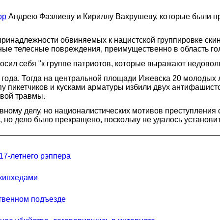
ор
Андрею Фазлиеву и Кириллу Вахрушеву, которые были п
принадлежности обвиняемых к нацистской группировке скин
нные телесные повреждения, преимущественно в область го
сил себя "к группе патриотов, которые выражают недовольс
 года. Тогда на центральной площади Ижевска 20 молодых л
уппу пикетчиков и кусками арматуры избили двух антифашис
овой травмы.
ному делу, но националистических мотивов преступления су
 но дело было прекращено, поскольку не удалось установи
17-летнего рэппера
скинхедами
ственном подъезде