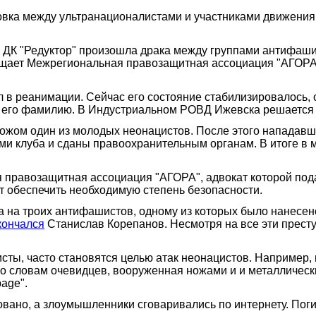
овка между ультранационалистами и участниками движения 
 ДК "Редуктор" произошла драка между группами антифашис
бщает Межрегиональная правозащитная ассоциация "АГОРА"
 в реанимации. Сейчас его состояние стабилизировалось, 
ь его фамилию. В Индустриальном РОВД Ижевска решается 
ожом один из молодых неонацистов. После этого нападавши
и клуба и сданы правоохранительным органам. В итоге в 
правозащитная ассоциация "АГОРА", адвокат которой пода
т обеспечить необходимую степень безопасности.
а на троих антифашистов, одному из которых было нанесен
кончался
Станислав Корепанов. Несмотря на все эти престу
ты, часто становятся целью атак неонацистов. Например, 
о словам очевидцев, вооруженная ножами и и металлическ
age".
вано, а злоумышленники сговаривались по интернету. Пог