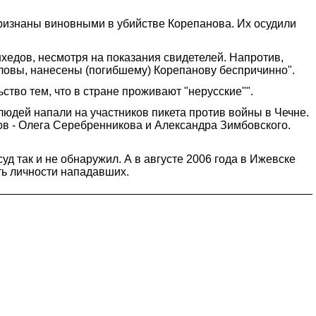
ризнаны виновными в убийстве Корепанова. Их осудили
хедов, несмотря на показания свидетелей. Напротив,
ловы, нанесены (погибшему) Корепанову беспричинно".
тво тем, что в стране проживают "нерусские"".
юдей напали на участников пикета против войны в Чечне.
тов - Олега Серебренникова и Александра Зимбовского.
д так и не обнаружил. А в августе 2006 года в Ижевске
ть личности нападавших.