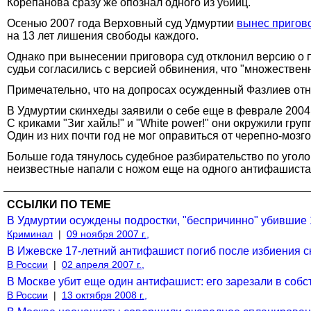
Корепанова сразу же опознал одного из убийц.
Осенью 2007 года Верховный суд Удмуртии
вынес пригов
на 13 лет лишения свободы каждого.
Однако при вынесении приговора суд отклонил версию о 
судьи согласились с версией обвинения, что "множестве
Примечательно, что на допросах осужденный Фазлиев отно
В Удмуртии скинхеды заявили о себе еще в феврале 2004
С криками "Зиг хайль!" и "White power!" они окружили гр
Один из них почти год не мог оправиться от черепно-мозг
Больше года тянулось судебное разбирательство по уголов
неизвестные напали с ножом еще на одного антифашиста,
ССЫЛКИ ПО ТЕМЕ
В Удмуртии осуждены подростки, "беспричинно" убившие 
Криминал
|
09 ноября 2007 г.,
В Ижевске 17-летний антифашист погиб после избиения 
В России
|
02 апреля 2007 г.,
В Москве убит еще один антифашист: его зарезали в соб
В России
|
13 октября 2008 г.,