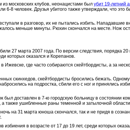
ом из московских клубов, неонацистами был
убит 19-летний 
али 6-8 человек. Друзья убитого также утверждали, что эт
ступали в разговор, их не пытались избить. Нападавшие 
алось меньше минуты. Рюхин скончался на месте. Нож оста
били 27 марта 2007 года. По версии следствия, порядка 20
еди которых оказался и Корепанов.
 Ижевске, где часто собираются скейтбордисты, а за неск
енных скинхедов, скейтбордисты бросились бежать. Одному
абросились на подростка, сбили его с ног и принялись изби
 был доставлен в 7-ю городскую больницу в состоянии ко
, а также ушибленные раны теменной и затылочной области
ночь на 31 марта юноша скончался, так и не придя в сознан
.
 избиения в возрасте от 17 до 19 лет, среди которых оказ