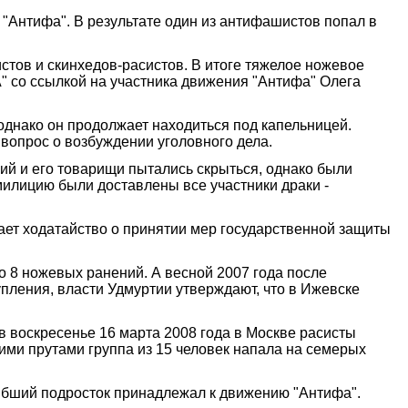
"Антифа". В результате один из антифашистов попал в
тов и скинхедов-расистов. В итоге тяжелое ножевое
 со ссылкой на участника движения "Антифа" Олега
однако он продолжает находиться под капельницей.
вопрос о возбуждении уголовного дела.
й и его товарищи пытались скрыться, однако были
милицию были доставлены все участники драки -
ет ходатайство о принятии мер государственной защиты
о 8 ножевых ранений. А весной 2007 года после
пления, власти Удмуртии утверждают, что в Ижевске
в воскресенье 16 марта 2008 года в Москве расисты
ими прутами группа из 15 человек напала на семерых
ибший подросток принадлежал к движению "Антифа".