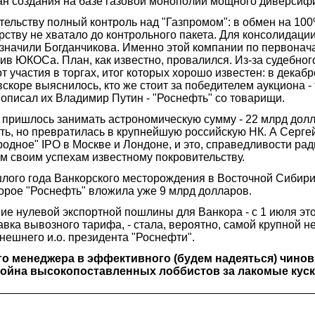
ан создания на базе газовой монополии мощного диверсиф
тельству полный контроль над "Газпромом": в обмен на 10
рству не хватало до контрольного пакета. Для консолидац
азначили Богданчикова. Именно этой компании по первона
ив ЮКОСа. План, как известно, провалился. Из-за судебног
т участия в торгах, итог которых хорошо известен: в декабр
коре выяснилось, кто же стоит за победителем аукциона - 
 описал их Владимир Путин - "Роснефть" со товарищи.
пришлось занимать астрономическую сумму - 22 млрд долла
сть, но превратилась в крупнейшую российскую НК. А Серге
родное" IPO в Москве и Лондоне, и это, справедливости рад
м своим успехам известному покровительству.
шлого года Ванкорского месторождения в Восточной Сибири
торое "Роснефть" вложила уже 9 млрд долларов.
ние нулевой экспортной пошлины для Ванкора - с 1 июля э
вка вывозного тарифа, - стала, вероятно, самой крупной 
нешнего и.о. президента "Роснефти".
о менеджера в эффективного (будем надеяться) чинов
о война высокопоставленных лоббистов за лакомые куски