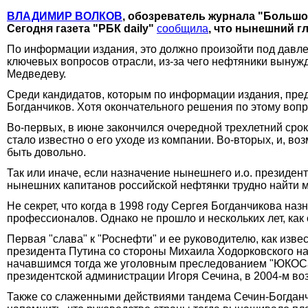
ВЛАДИМИР ВОЛКОВ
, обозреватель журнала "Большо
Сегодня газета "РБК daily"
сообщила
, что нынешний г
По информации издания, это должно произойти под давле
ключевых вопросов отрасли, из-за чего нефтяники вынуж
Медведеву.
Среди кандидатов, которым по информации издания, пред
Богданчиков. Хотя окончательного решения по этому вопр
Во-первых, в июне закончился очередной трехлетний срок 
стало известно о его уходе из компании. Во-вторых, и, в
быть довольно.
Так или иначе, если назначение нынешнего и.о. президент
нынешних капитанов российской нефтянки трудно найти 
Не секрет, что когда в 1998 году Сергея Богданчикова на
профессионалов. Однако не прошло и нескольких лет, как 
Первая "слава" к "Роснефти" и ее руководителю, как извес
президента Путина со стороны Михаила Ходорковского на
начавшимся тогда же уголовным преследованием "ЮКОСа"
президентской администрации Игоря Сечина, в 2004-м во
Также со слаженными действиями тандема Сечин-Богданчи