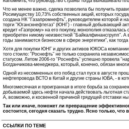
напомнить, что руководство страны тогда вынашивало пл
Что не менее важно, сделка позволила бы получить прави
Росимуществу 10,73% собственных акций, которых госуда
создана НК "Газапромнефть", руководителем которой и н
торги "Юганскнефтегаз" (ЮНГ) - главный добывающий акт
кредит «Газпрому» на его покупку, монополия отказалась о
приобретен никому неизвестной "Байкалфинансгрупп". А вс
годы занимаются бизнесом в сфере энергетики", как тогда
Хотя для покупки ЮНГ и других активов ЮКОСа компании 
того стоило: "Роснефть" не только сохранила независимо
статусом. Летом 2006-го "Роснефть" успешно провела "на
Богданчикова-менеджера, который, конечно, обязан многи
Одной из несомненных его побед стал пуск в августе про
нефтепровода ВСТО в Китай и другие страны ЮВА, - в ко
Многомесячная и проигранная в итоге борьба за сохране
добываемой здесь нефти начала действовать льготная ста
А, возможно, и косвенной причиной грядущей отставки ны
Так или иначе, поможет ли превращение эффективног
состоится, сегодня сказать трудно. Ясно только, чт
ССЫЛКИ ПО ТЕМЕ