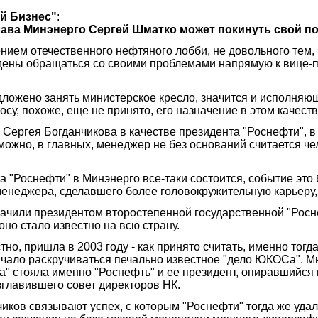
й Бизнес"
:
лава Минэнерго Сергей Шматко может покинуть свой по
нием отечественного нефтяного лобби, не довольного тем,
дены обращаться со своими проблемами напрямую к вице-п
ложено занять министерское кресло, значится и исполняю
осу, похоже, еще не принято, его назначение в этом качест
Сергея Богданчикова в качестве президента "Роснефти", в к
озможно, в главных, менеджер не без оснований считается ч
а "Роснефти" в Минэнерго все-таки состоится, событие это
менеджера, сделавшего более головокружительную карьеру,
значили президентом второстепенной государственной "Росн
оно стало известно на всю страну.
тно, пришла в 2003 году - как принято считать, именно тог
чало раскручиваться печально известное "дело ЮКОСа". Мн
 стояла именно "Роснефть" и ее президент, опиравшийся 
зглавившего совет директоров НК.
ков связывают успех, с которым "Роснефти" тогда же удало