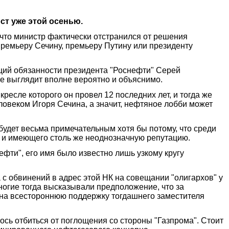
ст уже этой осенью.
 что министр фактически отстранился от решения
ремьеру Сечину, премьеру Путину или президенту
щий обязанности президента "Роснефти" Серей
ве выглядит вполне вероятно и объяснимо.
ресле которого он провел 12 последних лет, и тогда же
еловеком Игоря Сечина, а значит, нефтяное лобби может
 будет весьма примечательным хотя бы потому, что среди
 и имеющего столь же неоднозначную репутацию.
ефти", его имя было известно лишь узкому кругу
да с обвинений в адрес этой НК на совещании "олигархов" у
огие тогда высказывали предположение, что за
на всестороннюю поддержку тогдашнего заместителя
сь отбиться от поглощения со стороны "Газпрома". Стоит