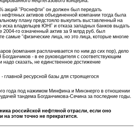
ицированного нефтегазового концерна.
0% акций "Роснефти" он должен был передать
ии нефтяных активов объединенной компании тогда была
чальному плану предстояло выкупить выставленный на
о иска владельцев ЮНГ и отказа западных банков выдать
е 2004-го означенный актив за 9 млрд руб. был
те самые "физические лица, но это лица, которые многие
ров (компания расплачивается по ним до сих пор), дело
й Богданчиков - в ее руководителя с соответствующим
и надо сказать, не единственное достижение
 - главной ресурсной базы для строящегося
того года под нажимом Минфина и Минэнерго в отношении
неудачей тандема Богданчикова-Сечина за последние годы.
ника российской нефтяной отрасли, если оно
 на этом точно не прекратится.