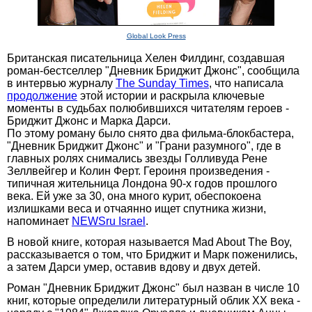
Global Look Press
Британская писательница Хелен Филдинг, создавшая
роман-бестселлер "Дневник Бриджит Джонс", сообщила
в интервью журналу
Тhe Sunday Times
, что написала
продолжение
этой истории и раскрыла ключевые
моменты в судьбах полюбившихся читателям героев -
Бриджит Джонс и Марка Дарси.
По этому роману было снято два фильма-блокбастера,
"Дневник Бриджит Джонс" и "Грани разумного", где в
главных ролях снимались звезды Голливуда Рене
Зеллвейгер и Колин Ферт. Героиня произведения -
типичная жительница Лондона 90-х годов прошлого
века. Ей уже за 30, она много курит, обеспокоена
излишками веса и отчаянно ищет спутника жизни,
напоминает
NEWSru Israel
.
В новой книге, которая называется Mad About The Boy,
рассказывается о том, что Бриджит и Марк поженились,
а затем Дарси умер, оставив вдову и двух детей.
Роман "Дневник Бриджит Джонс" был назван в числе 10
книг, которые определили литературный облик XX века -