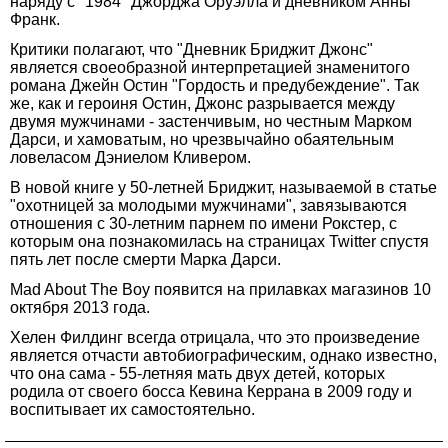
наряду с "1984" Джорджа Оруэлла и дневником Анны
Франк.
Критики полагают, что "Дневник Бриджит Джонс"
является своеобразной интерпретацией знаменитого
романа Джейн Остин "Гордость и предубеждение". Так
же, как и героиня Остин, Джонс разрывается между
двумя мужчинами - застенчивым, но честным Марком
Дарси, и хамоватым, но чрезвычайно обаятельным
ловеласом Дэниелом Кливером.
В новой книге у 50-летней Бриджит, называемой в статье
"охотницей за молодыми мужчинами", завязываются
отношения с 30-летним парнем по имени Рокстер, с
которым она познакомилась на страницах Twitter спустя
пять лет после смерти Марка Дарси.
Mad About The Boy появится на прилавках магазинов 10
октября 2013 года.
Хелен Филдинг всегда отрицала, что это произведение
является отчасти автобиографическим, однако известно,
что она сама - 55-летняя мать двух детей, которых
родила от своего босса Кевина Керрана в 2009 году и
воспитывает их самостоятельно.