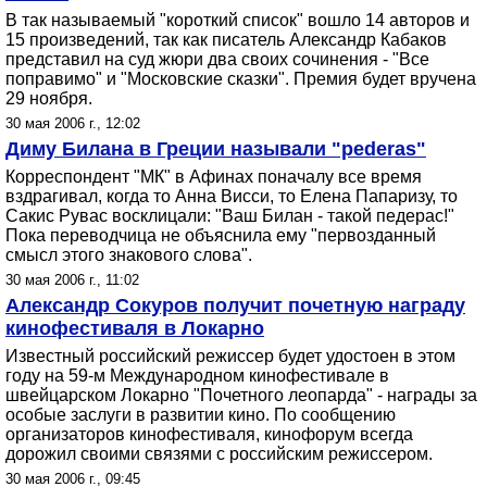
В так называемый "короткий список" вошло 14 авторов и
15 произведений, так как писатель Александр Кабаков
представил на суд жюри два своих сочинения - "Все
поправимо" и "Московские сказки". Премия будет вручена
29 ноября.
30 мая 2006 г., 12:02
Диму Билана в Греции называли "pеdеras"
Корреспондент "МК" в Афинах поначалу все время
вздрагивал, когда то Анна Висси, то Елена Папаризу, то
Сакис Рувас восклицали: "Ваш Билан - такой педерас!"
Пока переводчица не объяснила ему "первозданный
смысл этого знакового слова".
30 мая 2006 г., 11:02
Александр Сокуров получит почетную награду
кинофестиваля в Локарно
Известный российский режиссер будет удостоен в этом
году на 59-м Международном кинофестивале в
швейцарском Локарно "Почетного леопарда" - награды за
особые заслуги в развитии кино. По сообщению
организаторов кинофестиваля, кинофорум всегда
дорожил своими связями с российским режиссером.
30 мая 2006 г., 09:45