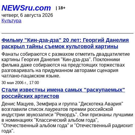
NEWSru.com
| 18+
четверг, 6 августа 2026
Культура
Фильму "Кин-дза-дза" 20 лет: Георгий Данелия
раскрыл тайны съемок культовой картины
Фанаты собираются с размахом отметить двадцатилетие
картины Георгия Данелия "Кин-дза-дза". Поклонники
фильма даже собираются на предстоящих торжествах
разговаривать на придуманном авторами сценария
чатлано-пацакском языке.
30 мая 2006 г., 17:00
Стали известны имена самых "раскупаемых"
российских артистов
Денис Мацуев, Земфира и группа "Дискотека Авария"
возглавили список лауреатов премии российской
индустрии звукозаписи "Рекордъ". Они признаны лучшими
в номинациях "Классический альбом года",
"Отечественный альбом года" и "Отечественный радиохит
года".