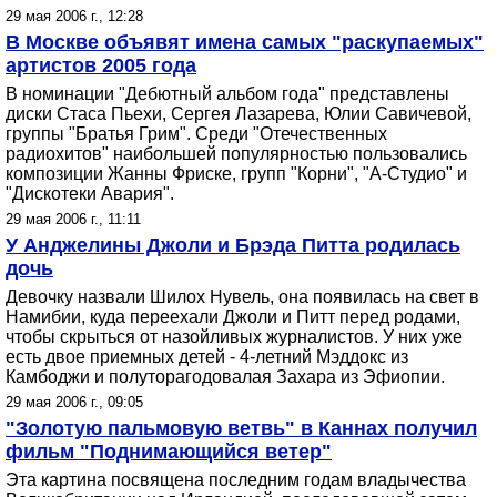
29 мая 2006 г., 12:28
В Москве объявят имена самых "раскупаемых"
артистов 2005 года
В номинации "Дебютный альбом года" представлены
диски Стаса Пьехи, Сергея Лазарева, Юлии Савичевой,
группы "Братья Грим". Среди "Отечественных
радиохитов" наибольшей популярностью пользовались
композиции Жанны Фриске, групп "Корни", "А-Студио" и
"Дискотеки Авария".
29 мая 2006 г., 11:11
У Анджелины Джоли и Брэда Питта родилась
дочь
Девочку назвали Шилох Нувель, она появилась на свет в
Намибии, куда переехали Джоли и Питт перед родами,
чтобы скрыться от назойливых журналистов. У них уже
есть двое приемных детей - 4-летний Мэддокс из
Камбоджи и полуторагодовалая Захара из Эфиопии.
29 мая 2006 г., 09:05
"Золотую пальмовую ветвь" в Каннах получил
фильм "Поднимающийся ветер"
Эта картина посвящена последним годам владычества