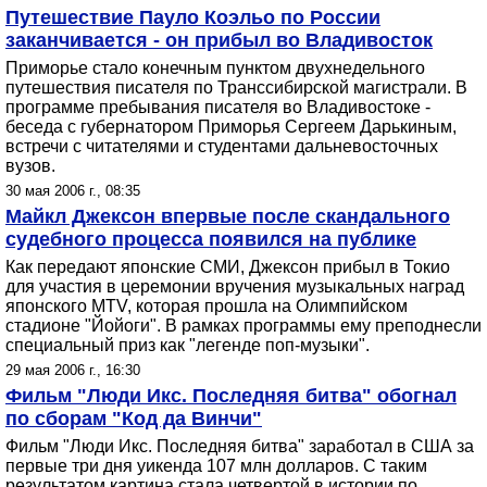
Путешествие Пауло Коэльо по России
заканчивается - он прибыл во Владивосток
Приморье стало конечным пунктом двухнедельного
путешествия писателя по Транссибирской магистрали. В
программе пребывания писателя во Владивостоке -
беседа с губернатором Приморья Сергеем Дарькиным,
встречи с читателями и студентами дальневосточных
вузов.
30 мая 2006 г., 08:35
Майкл Джексон впервые после скандального
судебного процесса появился на публике
Как передают японские СМИ, Джексон прибыл в Токио
для участия в церемонии вручения музыкальных наград
японского MTV, которая прошла на Олимпийском
стадионе "Йойоги". В рамках программы ему преподнесли
специальный приз как "легенде поп-музыки".
29 мая 2006 г., 16:30
Фильм "Люди Икс. Последняя битва" обогнал
по сборам "Код да Винчи"
Фильм "Люди Икс. Последняя битва" заработал в США за
первые три дня уикенда 107 млн долларов. С таким
результатом картина стала четвертой в истории по