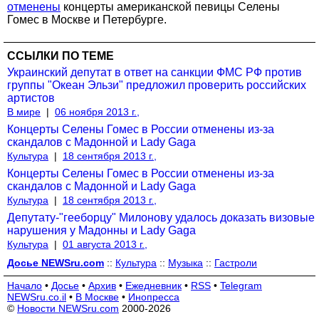
отменены
концерты американской певицы Селены
Гомес в Москве и Петербурге.
ССЫЛКИ ПО ТЕМЕ
Украинский депутат в ответ на санкции ФМС РФ против
группы "Океан Эльзи" предложил проверить российских
артистов
В мире
|
06 ноября 2013 г.,
Концерты Селены Гомес в России отменены из-за
скандалов с Мадонной и Lady Gaga
Культура
|
18 сентября 2013 г.,
Концерты Селены Гомес в России отменены из-за
скандалов с Мадонной и Lady Gaga
Культура
|
18 сентября 2013 г.,
Депутату-"гееборцу" Милонову удалось доказать визовые
нарушения у Мадонны и Lady Gaga
Культура
|
01 августа 2013 г.,
Досье NEWSru.com
::
Культура
::
Музыка
::
Гастроли
Начало
•
Досье
•
Архив
•
Ежедневник
•
RSS
•
Telegram
NEWSru.co.il
•
В Москве
•
Инопресса
©
Новости NEWSru.com
2000-2026