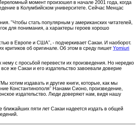
ереломный момент произошел в начале 2001 года, когда
едение в Колумбийском университете. Сейчас Менцас
ания. "Чтобы стать популярным у американских читателей,
егок для понимания, а характеры героев хорошо
стью в Европе и США", - подчеркивает Сакаи. И наоборот.
х критиков об оригинале. Об этом в среду пишет
Yomiuri
к нему с просьбой перевести их произведения. Но нередко
 все же Сакаи и его издательство завоевали доверие
ы хотим издавать и другие книги, которые, как мы
дение Константинополя" Нанами Сионо, произведение,
онское издательство. Люди доверяют нам, видя нашу
ие ближайших пяти лет Сакаи надеется издать в общей
ведений.