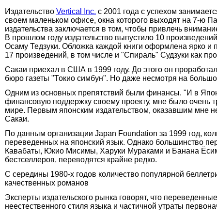
Издательство
Vertical Inc.
с 2001 года с успехом занимает
своем маленьком офисе, окна которого выходят на 7-ю Па
издательства заключается в том, чтобы привлечь внимани
В прошлом году издательство выпустило 10 произведений, 
Осаму Тедзуки. Обложка каждой книги оформлена ярко и п
17 произведений, в том числе и "Спираль" Судзуки как про
Сакаи приехал в США в 1999 году. До этого он проработа
бюро газеты "Токио симбун". Но даже несмотря на большо
Одним из основных препятствий были финансы. "И в Япони
финансовую поддержку своему проекту, мне было очень тр
мире. Первым японским издательством, оказавшим мне необ
Сакаи.
По данным организации Japan Foundation за 1999 год, ко
переведенных на японский язык. Однако большинство пе
Кавабаты, Юкио Мисимы, Харуки Мураками и Банана Ёсимо
бестселлеров, переводятся крайне редко.
С середины 1980-х годов количество популярной беллетрис
качественных романов
Эксперты издательского рынка говорят, что переведенные
неестественного стиля языка и частичной утраты первон