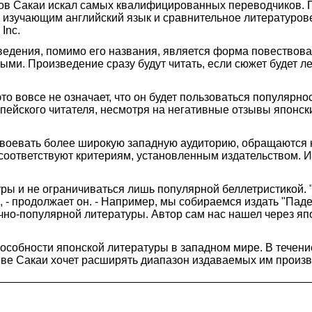
нов Сакаи искал самых квалифицированных переводчиков. П
 изучающим английский язык и сравнительное литературов
Inc.
изведения, помимо его названия, является форма повествов
ми. Произведение сразу будут читать, если сюжет будет л
это вовсе не означает, что он будет пользоваться популярно
ейского читателя, несмотря на негативные отзывы японски
завоевать более широкую западную аудиторию, обращаются 
 соответствуют критериям, установленным издательством. И
 и не ограничиваться лишь популярной беллетристикой. "М
я, - продолжает он. - Например, мы собираемся издать "Па
учно-популярной литературы. Автор сам нас нашел через яп
пособности японской литературы в западном мире. В течен
иве Сакаи хочет расширять диапазон издаваемых им произ