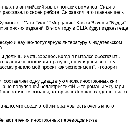
нных на английский язык японских романов. Сидя в
рассказал о своей работе. Он заявил, что главная цель
Куримото, "Сага Гуин," "Мерцание" Каори Экуни и "Будда"
ых японских изданий. В этом году в США будут изданы еще
ческую и научно-популярную литературу в издательском
А.
вы должны иметь заранее. Когда я пытался обеспечить
 создании японской литературы, популярной во всем
ассматривало мой проект как эксперимент", - говорит
, составляет одну двадцатую числа иностранных книг,
 а не популярной беллетристикой. Это романы Ясунари
 напротив, те романы, которые в Японии входят в список
евидно, что среди этой литературы есть очень много
бегают чтения иностранных переводов из-за