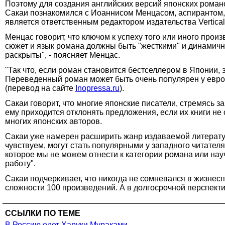
Поэтому для создания английских версий японских рома
Сакаи познакомился с Иоаннисом Менцасом, аспирантом,
является ответственным редактором издательства Vertical 
Менцас говорит, что ключом к успеху того или иного про
сюжет и язык романа должны быть "жесткими" и динамичны
раскрыты", - поясняет Менцас.
"Так что, если роман становится бестселлером в Японии, 
Переведенный роман может быть очень популярен у европ
(перевод на сайте
Inopressa.ru
).
Сакаи говорит, что многие японские писатели, стремясь 
ему приходится отклонять предложения, если их книги не
многих японских авторов.
Сакаи уже намерен расширить жанр издаваемой литературы
чувствуем, могут стать популярными у западного читател
которое мы не можем отнести к категории романа или на
работу".
Сакаи подчеркивает, что никогда не сомневался в жизнес
сложности 100 произведений. А в долгосрочной перспект
ССЫЛКИ ПО ТЕМЕ
В Россию едет Харуки Мураками