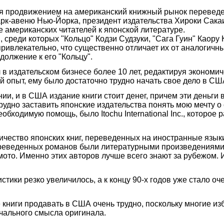
ся продвижением на американский книжный рынок переведе
рк-авеню Нью-Йорка, президент издательства Хироки Сакаи 
е американских читателей к японской литературе.
среди которых "Кольцо" Кодзи Судзуки, "Сага Гуин" Каору 
ривлекательно, что существенно отличает их от аналогичн
должение к его "Кольцу".
л в издательском бизнесе более 10 лет, редактируя экономи
й опыт, ему было достаточно трудно начать свое дело в СШ
и, и в США издание книги стоит денег, причем эти деньги 
удно заставить японские издательства понять мою мечту о
ходимую помощь, было Itochu International Inc., которое р
личество японских книг, переведенных на иностранные языки
реведенных романов были литературными произведениями,
то. Именно этих авторов лучше всего знают за рубежом. И
тики резко увеличилось, а к концу 90-х годов уже стало оч
 книги продавать в США очень трудно, поскольку многие из
ачального смысла оригинала.