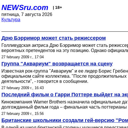
NEWSru.com
| 18+
пятница, 7 августа 2026
Культура
Дрю Бэрримор может стать режиссером
Голливудская актриса Дрю Бэрримор может стать режиссер
вероятных претендентов на эту позицию. Однако официальн
27 february 2009 г., 17:04
Группа "Аквариум" возвращается на сцену
Известная рок-группа "Аквариум" и ее лидер Борис Гребе
официальном сайте коллектива. "После продолжительных 
деятельности", - говорится в сообщении.
27 february 2009 г., 16:43
Последний фильм о Гарри Поттере выйдет на эк
Кинокомпания Warner Brothers назначила официальные да
долгожданный фильм года – финальная часть поттерианы - "
27 february 2009 г., 15:56
Британские школьники создали гей-версию "Ро
В одной из школ британской столицы учащиеся представил