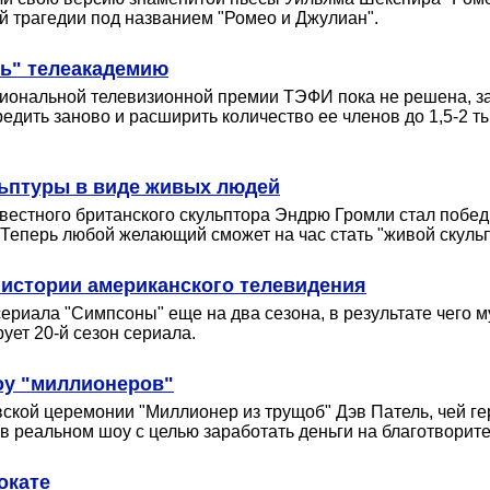
й трагедии под названием "Ромео и Джулиан".
ть" телеакадемию
циональной телевизионной премии ТЭФИ пока не решена, з
ить заново и расширить количество ее членов до 1,5-2 тыс
ьптуры в виде живых людей
звестного британского скульптора Эндрю Громли стал поб
Теперь любой желающий сможет на час стать "живой скульп
истории американского телевидения
ериала "Симпсоны" еще на два сезона, в результате чего 
ует 20-й сезон сериала.
оу "миллионеров"
ской церемонии "Миллионер из трущоб" Дэв Патель, чей г
 в реальном шоу с целью заработать деньги на благотворите
окате