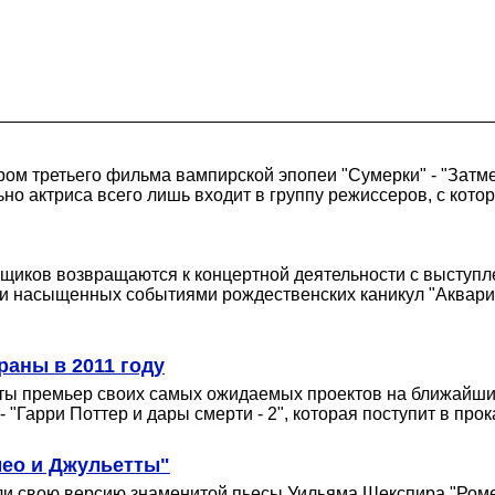
ом третьего фильма вампирской эпопеи "Сумерки" - "Затм
о актриса всего лишь входит в группу режиссеров, с кото
нщиков возвращаются к концертной деятельности с выступле
и насыщенных событиями рождественских каникул "Аквариум
раны в 2011 году
ты премьер своих самых ожидаемых проектов на ближайшие
Гарри Поттер и дары смерти - 2", которая поступит в прок
мео и Джульетты"
и свою версию знаменитой пьесы Уильяма Шекспира "Ромео 