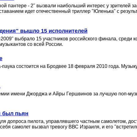
й пантере - 2" вызвали наибольший интерес у зрителей за
ставанием идет отечественный триллер "Юленька" с результ
идения" вышло 15 исполнителей
009" выбрало 15 участников российского финала, среди к
музыкантов со всей России.
е
паука состоится на Бродвее 18 февраля 2010 года. Музыку
а
емии имени Джорджа и Айры Гершвинов за лучшую поп-музы
н был пьян
ля допроса пилота, управлявшего частным самолетом, до
ебя самолет вызвал тревогу ВВС Израиля, и его "встретил