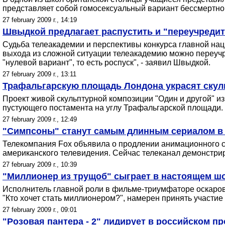
представляет собой гомосексуальный вариант бессмертно
27 february 2009 г., 14:19
Швыдкой предлагает распустить и "переучреди
Судьба телеакадемии и перспективы конкурса главной на
выхода из сложной ситуации телеакадемию можно переучред
"нулевой вариант", то есть роспуск", - заявил Швыдкой.
27 february 2009 г., 13:11
Трафальгарскую площадь Лондона украсят скул
Проект живой скульптурной композиции "Один и другой" и
пустующего постамента на углу Трафальгарской площади. 
27 february 2009 г., 12:49
"Симпсоны" станут самым длинным сериалом в 
Телекомпания Fox объявила о продлении анимационного с
американского телевидения. Сейчас телеканал демонстрир
27 february 2009 г., 10:39
"Миллионер из трущоб" сыграет в настоящем ш
Исполнитель главной роли в фильме-триумфаторе оскаров
"Кто хочет стать миллионером?", намерен принять участие
27 february 2009 г., 09:01
"Розовая пантера - 2" лидирует в российском пр