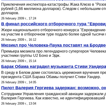
Приключения инспектора-катастрофы Жака Клюзо в "Розово
рублей (1,66 миллиона долларов). Следом с небольшим от
долларов.
26 february 2009 г., 17:24
В финал российского отборочного тура "Евров
Жюри национального отборочного конкурса "Евровидение-2
на участие в отборочном туре подало более одной тысячи 
26 february 2009 г., 16:12
Мюзикл про Человека-Паука поставят на Бродве
Премьера мюзикла про легендарного супергероя Человека-
участники группы U2 Боно и Эдж.
26 february 2009 г., 15:14
Барак Обама наградил музыканта Стиви Уандер
В среду в Белом доме состоялась церемония вручения пр
президента США Барака Обамы получил Стиви Уандер.
26 february 2009 г., 14:05
Пилот Валерия Гергиева задержан: возможно, о
Сотрудники Управления гражданской авиации задержали д
Валерия Гергиева. Как известно, не идентифицировавший с
26 february 2009 г., 13:04