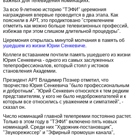
важных для телевидения номинациях.
За всю 9-летнюю историю "ТЭФИ" церемония
награждения впервые проводится в два этапа. Как
пояснили в АРТ, это продиктовано "стремлением
отметить как можно больше телевизионных профессий,
избежав при этом слишком длительной процедуры".
Церемония открылась минутой молчания в память об
ушедшем из жизни Юрии Сенкевиче
.
Коллеги вставанием почтили память ушедшего из жизни
Юрия Сенкевича - одного из самых заслуженных
телепрофессионалов, который стоял у истоков
становления Академии.
Президент АРТ Владимир Познер отметил, что
творчество Юрия Сенкевича "было профессиональным
и добротным". "Юрий Сенкевич относился к тем редким
представителям, у кого не было недоброжелателей и к
которым все относились с уважением и симпатией", -
сказал он.
Число номинаций главной телепремии постоянно растет.
Только в этом году в "ТЭФИ" включено пять новых
номинаций. Среди них "Художник-постановщик",
"Звукорежиссер" и "Эфирный промоушн канала",