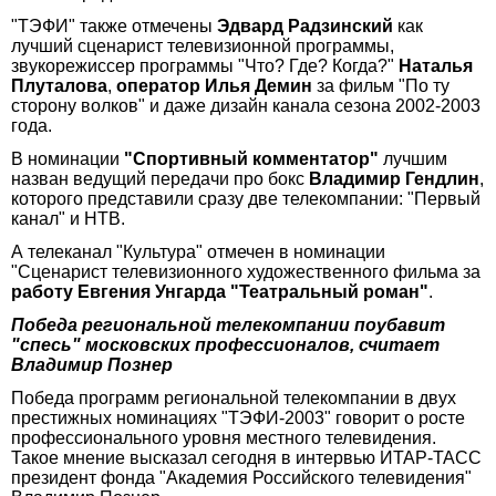
"ТЭФИ" также отмечены
Эдвард Радзинский
как
лучший сценарист телевизионной программы,
звукорежиссер программы "Что? Где? Когда?"
Наталья
Плуталова
,
оператор Илья Демин
за фильм "По ту
сторону волков" и даже дизайн канала сезона 2002-2003
года.
В номинации
"Спортивный комментатор"
лучшим
назван ведущий передачи про бокс
Владимир Гендлин
,
которого представили сразу две телекомпании: "Первый
канал" и НТВ.
А телеканал "Культура" отмечен в номинации
"Сценарист телевизионного художественного фильма за
работу Евгения Унгарда "Театральный роман"
.
Победа региональной телекомпании поубавит
"спесь" московских профессионалов, считает
Владимир Познер
Победа программ региональной телекомпании в двух
престижных номинациях "ТЭФИ-2003" говорит о росте
профессионального уровня местного телевидения.
Такое мнение высказал сегодня в интервью ИТАР-ТАСС
президент фонда "Академия Российского телевидения"