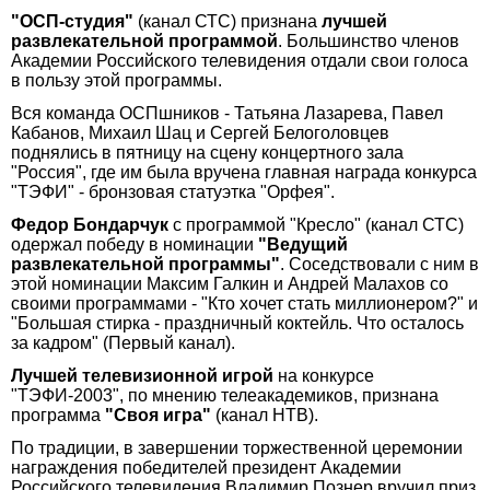
"ОСП-студия"
(канал СТС) признана
лучшей
развлекательной программой
. Большинство членов
Академии Российского телевидения отдали свои голоса
в пользу этой программы.
Вся команда ОСПшников - Татьяна Лазарева, Павел
Кабанов, Михаил Шац и Сергей Белоголовцев
поднялись в пятницу на сцену концертного зала
"Россия", где им была вручена главная награда конкурса
"ТЭФИ" - бронзовая статуэтка "Орфея".
Федор Бондарчук
с программой "Кресло" (канал СТС)
одержал победу в номинации
"Ведущий
развлекательной программы"
. Соседствовали с ним в
этой номинации Максим Галкин и Андрей Малахов со
своими программами - "Кто хочет стать миллионером?" и
"Большая стирка - праздничный коктейль. Что осталось
за кадром" (Первый канал).
Лучшей телевизионной игрой
на конкурсе
"ТЭФИ-2003", по мнению телеакадемиков, признана
программа
"Своя игра"
(канал НТВ).
По традиции, в завершении торжественной церемонии
награждения победителей президент Академии
Российского телевидения Владимир Познер вручил приз