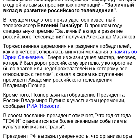
в одной из самых престижных номинаций -
"За личный
вклад в развитие российского телевидения"
.
В текущем году этого приза удостоен известный
телережиссер
Евгений Гинзбург
. В прошлом году
специальную премию "За личный вклад в развитие
российского телевидения" получил Александр Масляков.
Торжественная церемония награждения победителей,
как и в четверг, открылась минутой молчания в
память об
Юрии Сенкевиче
. "Вчера из жизни ушел мастер, человек,
который был дорог российскому зрителю, у которого не
было врагов или недоброжелателей и к которому все
относились с теплом", сказал в своем выступлении
президент Академии российского телевидения
Владимир Познер.
Кроме того, Познер зачитал обращение Президента
России Владимира Путина к участникам церемонии,
сообщает
РИА 'Новости'
.
В своем послании президент отмечает, "что год от года
"ТЭФИ" становится все более значимым событием в
культурной жизни страны".
Президент РФ выразил уверенность, что организаторы