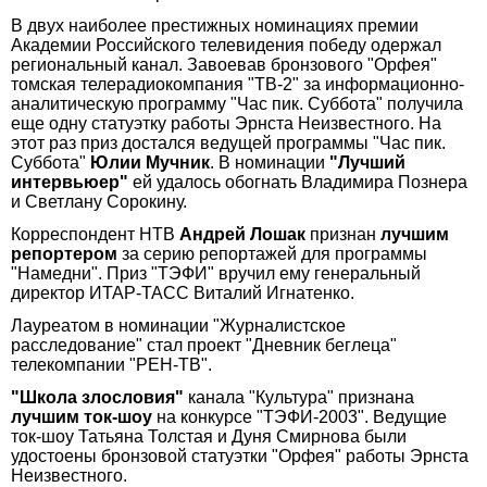
В двух наиболее престижных номинациях премии
Академии Российского телевидения победу одержал
региональный канал. Завоевав бронзового "Орфея"
томская телерадиокомпания "ТВ-2" за информационно-
аналитическую программу "Час пик. Суббота" получила
еще одну статуэтку работы Эрнста Неизвестного. На
этот раз приз достался ведущей программы "Час пик.
Суббота"
Юлии Мучник
. В номинации
"Лучший
интервьюер"
ей удалось обогнать Владимира Познера
и Светлану Сорокину.
Корреспондент НТВ
Андрей Лошак
признан
лучшим
репортером
за серию репортажей для программы
"Намедни". Приз "ТЭФИ" вручил ему генеральный
директор ИТАР-ТАСС Виталий Игнатенко.
Лауреатом в номинации "Журналистское
расследование" стал проект "Дневник беглеца"
телекомпании "РЕН-ТВ".
"Школа злословия"
канала "Культура" признана
лучшим ток-шоу
на конкурсе "ТЭФИ-2003". Ведущие
ток-шоу Татьяна Толстая и Дуня Смирнова были
удостоены бронзовой статуэтки "Орфея" работы Эрнста
Неизвестного.