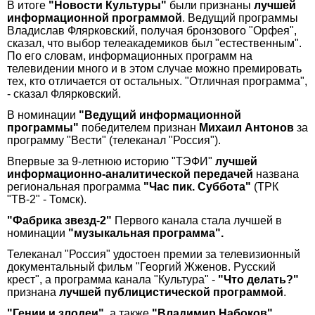
В итоге
"Новости Культуры"
были признаны
лучшей
информационной программой
. Ведущий программы
Владислав Флярковский, получая бронзового "Орфея",
сказал, что выбор телеакадемиков был "естественным".
По его словам, информационных программ на
телевидении много и в этом случае можно премировать
тех, кто отличается от остальных. "Отличная программа",
- сказал Флярковский.
В номинации
"Ведущий информационной
программы"
победителем признан
Михаил Антонов
за
программу "Вести" (телеканал "Россия").
Впервые за 9-летнюю историю "ТЭФИ"
лучшей
информационно-аналитической передачей
названа
региональная программа
"Час пик. Суббота"
(ТРК
"ТВ-2" - Томск).
"Фабрика звезд-2"
Первого канала стала лучшей в
номинации
"музыкальная программа".
Телеканал "Россия" удостоен премии за телевизионный
документальный фильм "Георгий Жженов. Русский
крест", а программа канала "Культура" -
"Что делать?"
признана
лучшей публицистической программой
.
"Гении и злодеи"
, а также
"Владимир Набоков"