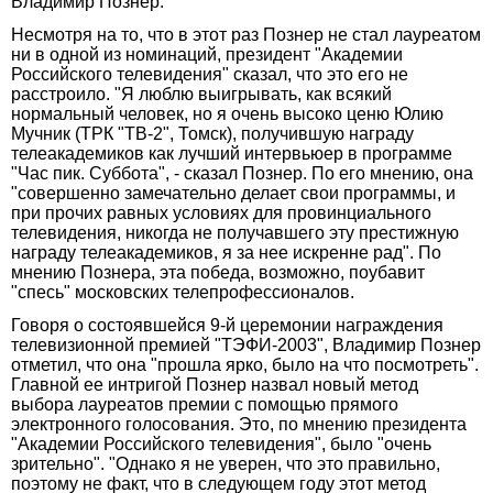
Владимир Познер.
Несмотря на то, что в этот раз Познер не стал лауреатом
ни в одной из номинаций, президент "Академии
Российского телевидения" сказал, что это его не
расстроило. "Я люблю выигрывать, как всякий
нормальный человек, но я очень высоко ценю Юлию
Мучник (ТРК "ТВ-2", Томск), получившую награду
телеакадемиков как лучший интервьюер в программе
"Час пик. Суббота", - сказал Познер. По его мнению, она
"совершенно замечательно делает свои программы, и
при прочих равных условиях для провинциального
телевидения, никогда не получавшего эту престижную
награду телеакадемиков, я за нее искренне рад". По
мнению Познера, эта победа, возможно, поубавит
"спесь" московских телепрофессионалов.
Говоря о состоявшейся 9-й церемонии награждения
телевизионной премией "ТЭФИ-2003", Владимир Познер
отметил, что она "прошла ярко, было на что посмотреть".
Главной ее интригой Познер назвал новый метод
выбора лауреатов премии с помощью прямого
электронного голосования. Это, по мнению президента
"Академии Российского телевидения", было "очень
зрительно". "Однако я не уверен, что это правильно,
поэтому не факт, что в следующем году этот метод