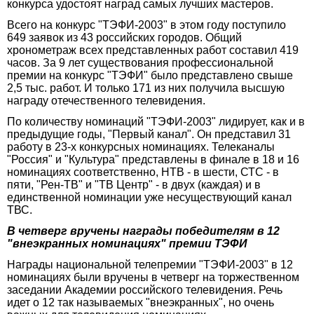
конкурса удостоят наград самых лучших мастеров.
Всего на конкурс "ТЭФИ-2003" в этом году поступило
649 заявок из 43 российских городов. Общий
хронометраж всех представленных работ составил 419
часов. За 9 лет существования профессиональной
премии на конкурс "ТЭФИ" было представлено свыше
2,5 тыс. работ. И только 171 из них получила высшую
награду отечественного телевидения.
По количеству номинаций "ТЭФИ-2003" лидирует, как и в
предыдущие годы, "Первый канал". Он представил 31
работу в 23-х конкурсных номинациях. Телеканалы
"Россия" и "Культура" представлены в финале в 18 и 16
номинациях соответственно, НТВ - в шести, СТС - в
пяти, "Рен-ТВ" и "ТВ Центр" - в двух (каждая) и в
единственной номинации уже несуществующий канал
ТВС.
В четверг вручены награды победителям в 12
"внеэкранных номинациях" премии ТЭФИ
Награды национальной телепремии "ТЭФИ-2003" в 12
номинациях были вручены в четверг на торжественном
заседании Академии российского телевидения. Речь
идет о 12 так называемых "внеэкранных", но очень