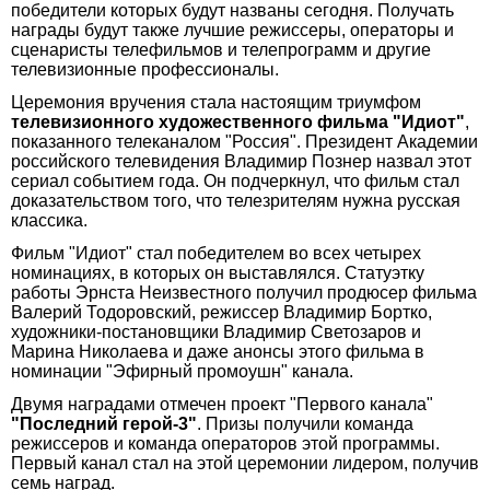
победители которых будут названы сегодня. Получать
награды будут также лучшие режиссеры, операторы и
сценаристы телефильмов и телепрограмм и другие
телевизионные профессионалы.
Церемония вручения стала настоящим триумфом
телевизионного художественного фильма "Идиот"
,
показанного телеканалом "Россия". Президент Академии
российского телевидения Владимир Познер назвал этот
сериал событием года. Он подчеркнул, что фильм стал
доказательством того, что телезрителям нужна русская
классика.
Фильм "Идиот" стал победителем во всех четырех
номинациях, в которых он выставлялся. Статуэтку
работы Эрнста Неизвестного получил продюсер фильма
Валерий Тодоровский, режиссер Владимир Бортко,
художники-постановщики Владимир Светозаров и
Марина Николаева и даже анонсы этого фильма в
номинации "Эфирный промоушн" канала.
Двумя наградами отмечен проект "Первого канала"
"Последний герой-3"
. Призы получили команда
режиссеров и команда операторов этой программы.
Первый канал стал на этой церемонии лидером, получив
семь наград.