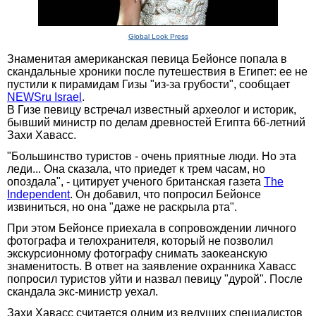
Global Look Press
Знаменитая американская певица Бейонсе попала в
скандальные хроники после путешествия в Египет: ее не
пустили к пирамидам Гизы "из-за грубости", сообщает
NEWSru Israel
.
В Гизе певицу встречал известный археолог и историк,
бывший министр по делам древностей Египта 66-летний
Захи Хавасс.
"Большинство туристов - очень приятные люди. Но эта
леди... Она сказала, что приедет к трем часам, но
опоздала", - цитирует ученого британская газета
The
Independent
. Он добавил, что попросил Бейонсе
извиниться, но она "даже не раскрыла рта".
При этом Бейонсе приехала в сопровождении личного
фотографа и телохранителя, который не позволил
экскурсионному фотографу снимать заокеанскую
знаменитость. В ответ на заявление охранника Хавасс
попросил туристов уйти и назвал певицу "дурой". После
скандала экс-министр уехал.
Захи Хавасс считается одним из ведущих специалистов