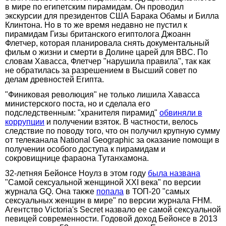
в мире по египетским пирамидам. Он проводил
экскурсии для президентов США Барака Обамы и Билла
Клинтона. Но в то же время недавно не пустил к
пирамидам Гизы британского египтолога Джоанн
Флетчер, которая планировала снять документальный
фильм о жизни и смерти в Долине царей для BBC. По
словам Хавасса, Флетчер "нарушила правила", так как
не обратилась за разрешением в Высший совет по
делам древностей Египта.
"Финиковая революция" не только лишила Хавасса
министерского поста, но и сделала его
подследственным: "хранителя пирамид"
обвиняли в
коррупции
и получении взяток. В частности, велось
следствие по поводу того, что он получил крупную сумму
от телеканала National Geographic за оказание помощи в
получении особого доступа к пирамидам и
сокровищнице фараона Тутанхамона.
32-летняя Бейонсе Ноулз в этом году
была названа
"Самой сексуальной женщиной XXI века" по версии
журнала GQ. Она также
попала
в ТОП-20 "самых
сексуальных женщин в мире" по версии журнала FHM.
Агентство Victoria's Secret назвало ее самой сексуальной
певицей современности. Годовой доход Бейонсе в 2013