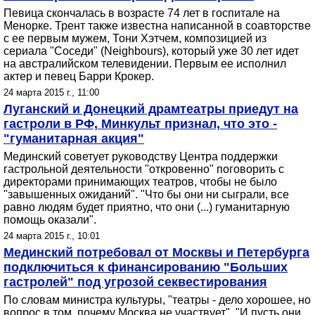
Певица скончалась в возрасте 74 лет в госпитале на
Менорке. Трент также известна написанной в соавторстве
с ее первым мужем, Тони Хэтчем, композицией из
сериала "Соседи" (Neighbours), который уже 30 лет идет
на австралийском телевидении. Первым ее исполнил
актер и певец Барри Крокер.
24 марта 2015 г., 11:00
Луганский и Донецкий драмтеатры приедут на
гастроли в РФ, Минкульт признал, что это -
"гуманитарная акция"
Мединский советует руководству Центра поддержки
гастрольной деятельности "откровенно" поговорить с
директорами принимающих театров, чтобы не было
"завышенных ожиданий". "Что бы они ни сыграли, все
равно людям будет приятно, что они (...) гуманитарную
помощь оказали".
24 марта 2015 г., 10:01
Мединский потребовал от Москвы и Петербурга
подключиться к финансированию "Больших
гастролей" под угрозой секвестирования
По словам министра культуры, "театры - дело хорошее, но
вопрос в том, почему Москва не участвует". "И пусть они