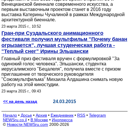
Венецианской биеннале современного искусства, а
первым выставочным проектом станет в 2016 году
выставка Катерины Чучалиной в рамках Международной
архитектурной биеннале.
23 марта 2015 г., 10:52
Гран-при Суздальского анимационного
фестиваля получил мультфильм "Почему банан
огрызается", лучшая студенческая работа -
"Теплый снег" Ирины Эльшански
Главный приз фестиваля вручен с формулировкой "За
одинокий голос человека". Эльшански, студентка
иерусалимского "Бецалеля", получила вместе с призом
приглашение от творческого руководителя
"Союзмультфильма" Михаила Алдашина снимать новую
работу на этой киностудии.
23 марта 2015 г., 09:43
<< на день назад
24.03.2015
Начало
•
Досье
•
Архив
•
Ежедневник
•
RSS
•
Telegram
NEWSru.co.il
•
В Москве
•
Инопресса
©
Новости NEWSru.com
2000-2026