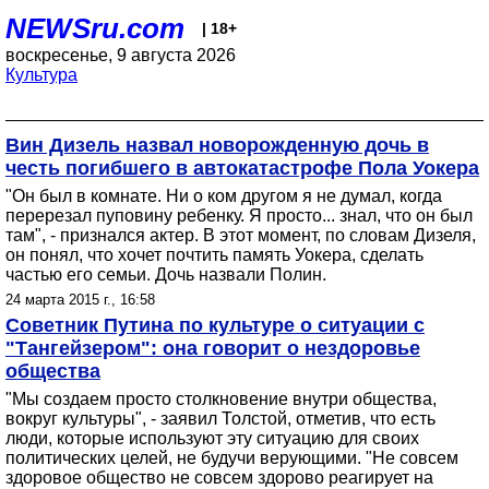
NEWSru.com
| 18+
воскресенье, 9 августа 2026
Культура
Вин Дизель назвал новорожденную дочь в
честь погибшего в автокатастрофе Пола Уокера
"Он был в комнате. Ни о ком другом я не думал, когда
перерезал пуповину ребенку. Я просто... знал, что он был
там", - признался актер. В этот момент, по словам Дизеля,
он понял, что хочет почтить память Уокера, сделать
частью его семьи. Дочь назвали Полин.
24 марта 2015 г., 16:58
Советник Путина по культуре о ситуации с
"Тангейзером": она говорит о нездоровье
общества
"Мы создаем просто столкновение внутри общества,
вокруг культуры", - заявил Толстой, отметив, что есть
люди, которые используют эту ситуацию для своих
политических целей, не будучи верующими. "Не совсем
здоровое общество не совсем здорово реагирует на