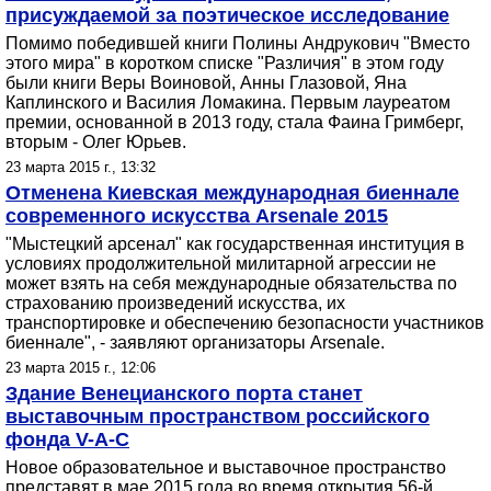
присуждаемой за поэтическое исследование
Помимо победившей книги Полины Андрукович "Вместо
этого мира" в коротком списке "Различия" в этом году
были книги Веры Воиновой, Анны Глазовой, Яна
Каплинского и Василия Ломакина. Первым лауреатом
премии, основанной в 2013 году, стала Фаина Гримберг,
вторым - Олег Юрьев.
23 марта 2015 г., 13:32
Отменена Киевская международная биеннале
современного искусства Arsenale 2015
"Мыстецкий арсенал" как государственная институция в
условиях продолжительной милитарной агрессии не
может взять на себя международные обязательства по
страхованию произведений искусства, их
транспортировке и обеспечению безопасности участников
биеннале", - заявляют организаторы Arsenale.
23 марта 2015 г., 12:06
Здание Венецианского порта станет
выставочным пространством российского
фонда V-A-C
Новое образовательное и выставочное пространство
представят в мае 2015 года во время открытия 56-й