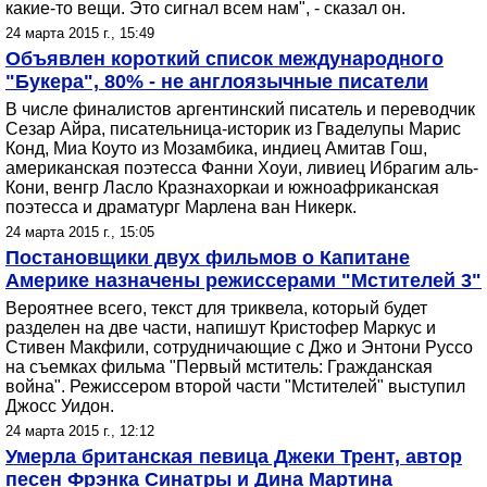
какие-то вещи. Это сигнал всем нам", - сказал он.
24 марта 2015 г., 15:49
Объявлен короткий список международного
"Букера", 80% - не англоязычные писатели
В числе финалистов аргентинский писатель и переводчик
Сезар Айра, писательница-историк из Гваделупы Марис
Конд, Миа Коуто из Мозамбика, индиец Амитав Гош,
американская поэтесса Фанни Хоуи, ливиец Ибрагим аль-
Кони, венгр Ласло Кразнахоркаи и южноафриканская
поэтесса и драматург Марлена ван Никерк.
24 марта 2015 г., 15:05
Постановщики двух фильмов о Капитане
Америке назначены режиссерами "Мстителей 3"
Вероятнее всего, текст для триквела, который будет
разделен на две части, напишут Кристофер Маркус и
Стивен Макфили, сотрудничающие с Джо и Энтони Руссо
на съемках фильма "Первый мститель: Гражданская
война". Режиссером второй части "Мстителей" выступил
Джосс Уидон.
24 марта 2015 г., 12:12
Умерла британская певица Джеки Трент, автор
песен Фрэнка Синатры и Дина Мартина