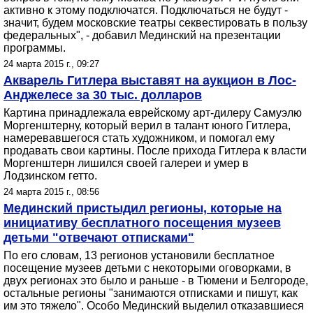
активно к этому подключатся. Подключаться не будут -
значит, будем московские театры секвестировать в пользу
федеральных", - добавил Мединский на презентации
программы.
24 марта 2015 г., 09:27
Акварель Гитлера выставят на аукцион в Лос-
Анджелесе за 30 тыс. долларов
Картина принадлежала еврейскому арт-дилеру Самуэлю
Моргенштерну, который верил в талант юного Гитлера,
намеревавшегося стать художником, и помогал ему
продавать свои картины. После прихода Гитлера к власти
Моргенштерн лишился своей галереи и умер в
Лодзинском гетто.
24 марта 2015 г., 08:56
Мединский пристыдил регионы, которые на
инициативу бесплатного посещения музеев
детьми "отвечают отписками"
По его словам, 13 регионов установили бесплатное
посещение музеев детьми с некоторыми оговорками, в
двух регионах это было и раньше - в Тюмени и Белгороде,
остальные регионы "занимаются отписками и пишут, как
им это тяжело". Особо Мединский выделил отказавшиеся