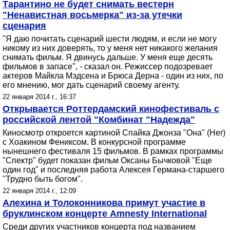
Тарантино не будет снимать вестерн
"Ненавистная восьмерка" из-за утечки
сценария
"Я даю почитать сценарий шести людям, и если не могу
никому из них доверять, то у меня нет никакого желания
снимать фильм. Я двинусь дальше. У меня еще десять
фильмов в запасе", - сказал он. Режиссер подозревает
актеров Майкла Мэдсена и Брюса Дерна - один из них, по
его мнению, мог дать сценарий своему агенту.
22 января 2014 г., 16:37
Открывается Роттердамский кинофестиваль с
российской лентой "Комбинат "Надежда"
Киносмотр откроется картиной Спайка Джонза "Она" (Her)
с Хоакином Фениксом. В конкурсной программе
нынешнего фестиваля 15 фильмов. В рамках программы
"Спектр" будет показан фильм Оксаны Бычковой "Еще
один год" и последняя работа Алексея Германа-старшего
"Трудно быть богом".
22 января 2014 г., 12:09
Алехина и Толоконникова примут участие в
бруклинском концерте Amnesty International
Среди других участников концерта под названием