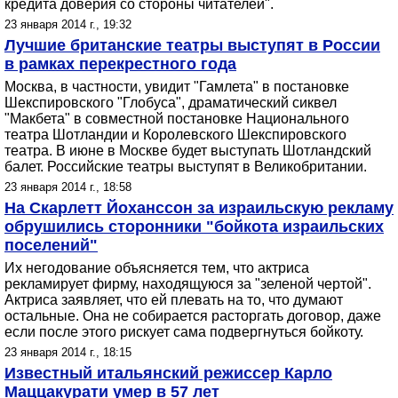
кредита доверия со стороны читателей".
23 января 2014 г., 19:32
Лучшие британские театры выступят в России
в рамках перекрестного года
Москва, в частности, увидит "Гамлета" в постановке
Шекспировского "Глобуса", драматический сиквел
"Макбета" в совместной постановке Национального
театра Шотландии и Королевского Шекспировского
театра. В июне в Москве будет выступать Шотландский
балет. Российские театры выступят в Великобритании.
23 января 2014 г., 18:58
На Скарлетт Йоханссон за израильскую рекламу
обрушились сторонники "бойкота израильских
поселений"
Их негодование объясняется тем, что актриса
рекламирует фирму, находящуюся за "зеленой чертой".
Актриса заявляет, что ей плевать на то, что думают
остальные. Она не собирается расторгать договор, даже
если после этого рискует сама подвергнуться бойкоту.
23 января 2014 г., 18:15
Известный итальянский режиссер Карло
Маццакурати умер в 57 лет