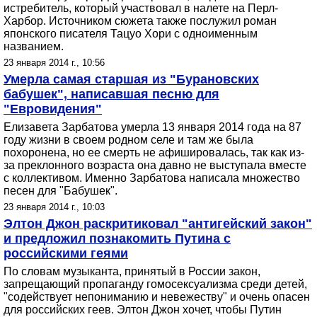
истребитель, который участвовал в налете на Перл-
Харбор. Источником сюжета также послужил роман
японского писателя Тацуо Хори с одноименным
названием.
23 января 2014 г., 10:56
Умерла самая старшая из "Бурановских
бабушек", написавшая песню для
"Евровидения"
Елизавета Зарбатова умерла 13 января 2014 года на 87
году жизни в своем родном селе и там же была
похоронена, но ее смерть не афишировалась, так как из-
за преклонного возраста она давно не выступала вместе
с коллективом. Именно Зарбатова написала множество
песен для "Бабушек".
23 января 2014 г., 10:03
Элтон Джон раскритиковал "антигейский закон"
и предложил познакомить Путина с
российскими геями
По словам музыканта, принятый в России закон,
запрещающий пропаганду гомосексуализма среди детей,
"содействует непониманию и невежеству" и очень опасен
для российских геев. Элтон Джон хочет, чтобы Путин