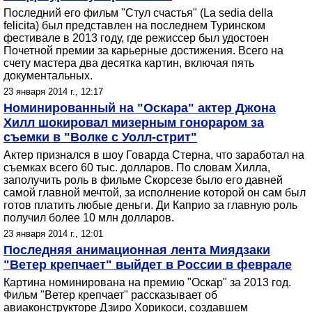
Последний его фильм "Стул счастья" (La sedia della
felicita) был представлен на последнем Туринском
фестивале в 2013 году, где режиссер был удостоен
Почетной премии за карьерные достижения. Всего на
счету мастера два десятка картин, включая пять
документальных.
23 января 2014 г., 12:17
Номинированный на "Оскара" актер Джона
Хилл шокировал мизерным гонораром за
съемки в "Волке с Уолл-стрит"
Актер признался в шоу Говарда Стерна, что заработал на
съемках всего 60 тыс. долларов. По словам Хилла,
заполучить роль в фильме Скорсезе было его давней
самой главной мечтой, за исполнение которой он сам был
готов платить любые деньги. Ди Каприо за главную роль
получил более 10 млн долларов.
23 января 2014 г., 12:01
Последняя анимационная лента Миядзаки
"Ветер крепчает" выйдет в России в феврале
Картина номинирована на премию "Оскар" за 2013 год.
Фильм "Ветер крепчает" рассказывает об
авиаконструкторе Дзиро Хорикоси, создавшем