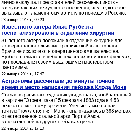
лично выслушал представителей секс-меньшинств -
заслуживающих не худшего отношения, чем то, которое
выказывают знаменитому артисту по приезду в Россию.
23 января 2014 г., 09:29
Известного актера Илью Рутберга
госпитализировали в отделение хирургии
81-летнего актера положили в отделение хирургии для
консервативного лечения трофической язвы голени.
Врачи не исключают и оперативного вмешательства.
Рутберг снимался в небольших ролях во многих фильмах,
но прославился своим выдающимся мастерством
пантомимы.
22 января 2014 г., 17:47
Астрономы рассчитали до минуты точное
время и место написания пейзажа Клода Моне
Согласно расчетам, художник увидел закат, изображенный
в картине "Этрета, закат" 5 февраля 1883 года в 4:53
вечера по местному времени. Ученые также нашли
точную "точку стояния" Моне - она оказалась в 388 метрах
от естественной скальной арки Порт д'Амон,
запечатленной на других пейзажах цикла.
22 января 2014 г., 17:10