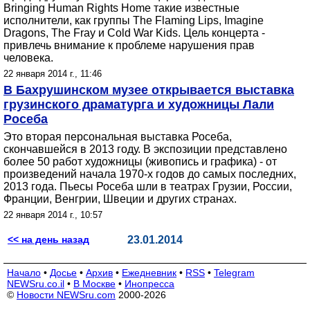
Bringing Human Rights Home такие известные
исполнители, как группы The Flaming Lips, Imagine
Dragons, The Fray и Cold War Kids. Цель концерта -
привлечь внимание к проблеме нарушения прав
человека.
22 января 2014 г., 11:46
В Бахрушинском музее открывается выставка
грузинского драматурга и художницы Лали
Росеба
Это вторая персональная выставка Росеба,
скончавшейся в 2013 году. В экспозиции представлено
более 50 работ художницы (живопись и графика) - от
произведений начала 1970-х годов до самых последних,
2013 года. Пьесы Росеба шли в театрах Грузии, России,
Франции, Венгрии, Швеции и других странах.
22 января 2014 г., 10:57
<< на день назад
23.01.2014
Начало
•
Досье
•
Архив
•
Ежедневник
•
RSS
•
Telegram
NEWSru.co.il
•
В Москве
•
Инопресса
©
Новости NEWSru.com
2000-2026