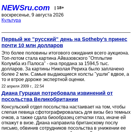
NEWSru.com
| 18+
воскресенье, 9 августа 2026
Культура
Первый же "русский" день на Sotheby's принес
почти 10 млн долларов
Это более половины итогового ожидания всего аукциона.
Топ-лотом стала картина Айвазовского "Отплытие
Колумба из Палоса" - она продана за 1594,5 тыс.
долларов. За картины Николая Рериха было заплачено
более 2 млн. Самые выдающиеся холсты "ушли" вдвое, а
то и втрое дороже экспертной оценки.
22 апреля 2009 г., 22:54
Диана Гурцкая потребовала извинений от
посольства Великобритании
Консульский отдел посольства настаивает на том, чтобы
слепая певица сфотографировалась для визы без темных
очков, а также сдала биообразец сетчатки глаз, иначе ей
откажут в визе. Диана направила британскому послу
письмо, обвинив сотрудников посольства в унижении ее