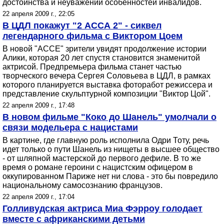
достоинства и неуважении особенностей инвалидов.
22 апреля 2009 г., 22:05
В ЦДЛ покажут "2 АССА 2" - сиквел
легендарного фильма с Виктором Цоем
В новой "АССЕ" зрители увидят продолжение истории
Алики, которая 20 лет спустя становится знаменитой
актрисой. Предпремьера фильма станет частью
творческого вечера Сергея Соловьева в ЦДЛ, в рамках
которого планируется выставка фоторабот режиссера и
представление скульптурной композиции "Виктор Цой".
22 апреля 2009 г., 17:48
В новом фильме "Коко до Шанель" умолчали о
связи модельера с нацистами
В картине, где главную роль исполнила Одри Тоту, речь
идет только о пути Шанель из нищеты в высшее общество
- от шляпной мастерской до первого дефиле. В то же
время о романе героини с нацистским офицером в
оккупированном Париже нет ни слова - это бы повредило
национальному самосознанию французов.
22 апреля 2009 г., 17:04
Голливудская актриса Миа Фэрроу голодает
вместе с африканскими детьми