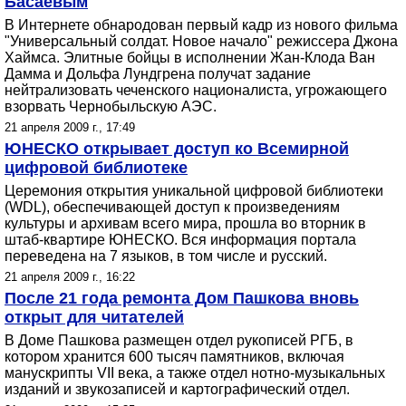
Басаевым
В Интернете обнародован первый кадр из нового фильма
"Универсальный солдат. Новое начало" режиссера Джона
Хаймса. Элитные бойцы в исполнении Жан-Клода Ван
Дамма и Дольфа Лундгрена получат задание
нейтрализовать чеченского националиста, угрожающего
взорвать Чернобыльскую АЭС.
21 апреля 2009 г., 17:49
ЮНЕСКО открывает доступ ко Всемирной
цифровой библиотеке
Церемония открытия уникальной цифровой библиотеки
(WDL), обеспечивающей доступ к произведениям
культуры и архивам всего мира, прошла во вторник в
штаб-квартире ЮНЕСКО. Вся информация портала
переведена на 7 языков, в том числе и русский.
21 апреля 2009 г., 16:22
После 21 года ремонта Дом Пашкова вновь
открыт для читателей
В Доме Пашкова размещен отдел рукописей РГБ, в
котором хранится 600 тысяч памятников, включая
манускрипты VII века, а также отдел нотно-музыкальных
изданий и звукозаписей и картографический отдел.