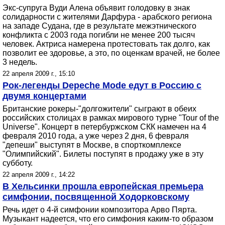
Экс-супруга Вуди Алена объявит голодовку в знак
солидарности с жителями Дарфура - арабского региона
на западе Судана, где в результате межэтнического
конфликта с 2003 года погибли не менее 200 тысяч
человек. Актриса намерена протестовать так долго, как
позволит ее здоровье, а это, по оценкам врачей, не более
3 недель.
22 апреля 2009 г., 15:10
Рок-легенды Depeche Mode едут в Россию с
двумя концертами
Британские рокеры-"долгожители" сыграют в обеих
российских столицах в рамках мирового турне "Tour of the
Universe". Концерт в петербуржском СКК намечен на 4
февраля 2010 года, а уже через 2 дня, 6 февраля
"депеши" выступят в Москве, в спорткомплексе
"Олимпийский". Билеты поступят в продажу уже в эту
субботу.
22 апреля 2009 г., 14:22
В Хельсинки прошла европейская премьера
симфонии, посвященной Ходорковскому
Речь идет о 4-й симфонии композитора Арво Пярта.
Музыкант надеется, что его симфония каким-то образом