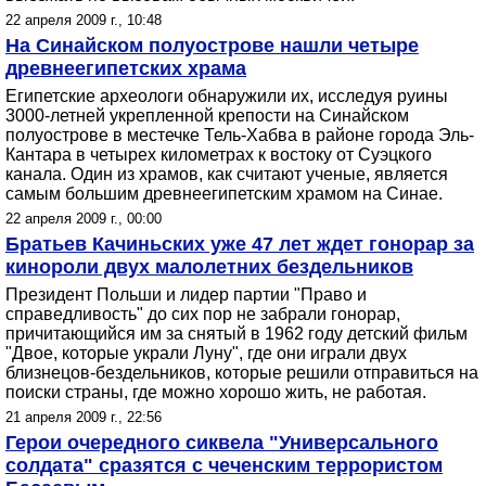
22 апреля 2009 г., 10:48
На Синайском полуострове нашли четыре
древнеегипетских храма
Египетские археологи обнаружили их, исследуя руины
3000-летней укрепленной крепости на Синайском
полуострове в местечке Тель-Хабва в районе города Эль-
Кантара в четырех километрах к востоку от Суэцкого
канала. Один из храмов, как считают ученые, является
самым большим древнеегипетским храмом на Синае.
22 апреля 2009 г., 00:00
Братьев Качиньских уже 47 лет ждет гонорар за
кинороли двух малолетних бездельников
Президент Польши и лидер партии "Право и
справедливость" до сих пор не забрали гонорар,
причитающийся им за снятый в 1962 году детский фильм
"Двое, которые украли Луну", где они играли двух
близнецов-бездельников, которые решили отправиться на
поиски страны, где можно хорошо жить, не работая.
21 апреля 2009 г., 22:56
Герои очередного сиквела "Универсального
солдата" сразятся с чеченским террористом