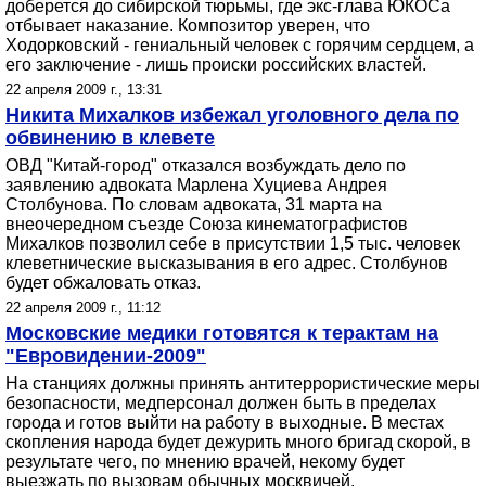
доберется до сибирской тюрьмы, где экс-глава ЮКОСа
отбывает наказание. Композитор уверен, что
Ходорковский - гениальный человек с горячим сердцем, а
его заключение - лишь происки российских властей.
22 апреля 2009 г., 13:31
Никита Михалков избежал уголовного дела по
обвинению в клевете
ОВД "Китай-город" отказался возбуждать дело по
заявлению адвоката Марлена Хуциева Андрея
Столбунова. По словам адвоката, 31 марта на
внеочередном съезде Союза кинематографистов
Михалков позволил себе в присутствии 1,5 тыс. человек
клеветнические высказывания в его адрес. Столбунов
будет обжаловать отказ.
22 апреля 2009 г., 11:12
Московские медики готовятся к терактам на
"Евровидении-2009"
На станциях должны принять антитеррористические меры
безопасности, медперсонал должен быть в пределах
города и готов выйти на работу в выходные. В местах
скопления народа будет дежурить много бригад скорой, в
результате чего, по мнению врачей, некому будет
выезжать по вызовам обычных москвичей.