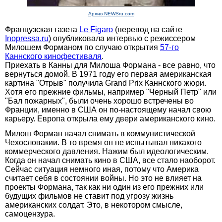
Архив NEWSru.com
Французская газета
Le Figaro
(перевод на сайте
Inopressa.ru
) опубликовала интервью с режиссером
Милошем Форманом по случаю открытия
57-го
Каннского кинофестиваля
.
Приехать в Канны для Милоша Формана - все равно, что
вернуться домой. В 1971 году его первая американская
картина "Отрыв" получила Grand Prix Каннского жюри.
Хотя его прежние фильмы, например "Черный Петр" или
"Бал пожарных", были очень хорошо встречены во
Франции, именно в США он по-настоящему начал свою
карьеру. Европа открыла ему двери американского кино.
Милош Форман начал снимать в коммунистической
Чехословакии. В то время он не испытывал никакого
коммерческого давления. Нажим был идеологическим.
Когда он начал снимать кино в США, все стало наоборот.
Сейчас ситуация немного иная, потому что Америка
считает себя в состоянии войны. Но это не влияет на
проекты Формана, так как ни один из его прежних или
будущих фильмов не ставит под угрозу жизнь
американских солдат. Это, в некотором смысле,
самоцензура.