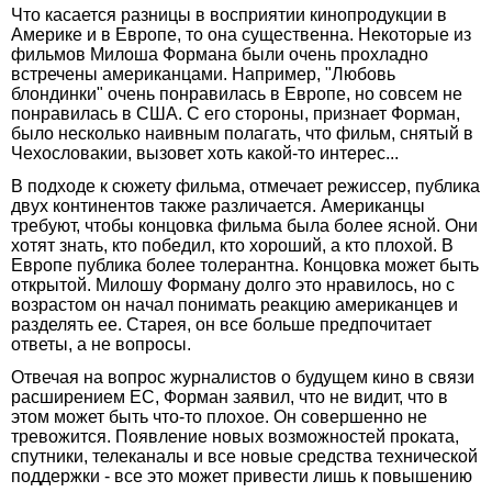
Что касается разницы в восприятии кинопродукции в
Америке и в Европе, то она существенна. Некоторые из
фильмов Милоша Формана были очень прохладно
встречены американцами. Например, "Любовь
блондинки" очень понравилась в Европе, но совсем не
понравилась в США. С его стороны, признает Форман,
было несколько наивным полагать, что фильм, снятый в
Чехословакии, вызовет хоть какой-то интерес...
В подходе к сюжету фильма, отмечает режиссер, публика
двух континентов также различается. Американцы
требуют, чтобы концовка фильма была более ясной. Они
хотят знать, кто победил, кто хороший, а кто плохой. В
Европе публика более толерантна. Концовка может быть
открытой. Милошу Форману долго это нравилось, но с
возрастом он начал понимать реакцию американцев и
разделять ее. Старея, он все больше предпочитает
ответы, а не вопросы.
Отвечая на вопрос журналистов о будущем кино в связи
расширением ЕС, Форман заявил, что не видит, что в
этом может быть что-то плохое. Он совершенно не
тревожится. Появление новых возможностей проката,
спутники, телеканалы и все новые средства технической
поддержки - все это может привести лишь к повышению