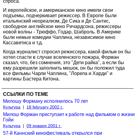
спроса.
И европейское, и американское кино имели свои
подъемы, подчеркивает режиссер. В Европе были
итальянский неореализм, Де Сика и Де Сантис,
свободное английское кино Ричардсона, режиссеры
новой волны - Трюффо, Годар, Шаброль. В Америке
были немые комедии Чаплина, независимое кино
Кассаветиса и т.д.
Когда журналист спросил режиссера, какой фильм он бы
хотел спасти в случае вселенского пожара, Форман
сказал, что, без сомнения, это "Дети райка", а если бы
ему разрешили заполнить мешок, он бы положил туда
все фильмы Чарли Чаплина, "Лорела и Харди" и
картины Бастера Китона.
ССЫЛКИ ПО ТЕМЕ
Милошу Форману исполнилось 70 лет
Культура
|
18 february 2002 г.,
Милош Форман приступает к работе над фильмом о жизни
Гойи
Культура
|
09 января 2001 г.,
57-й Каннский кинофестиваль открылся при