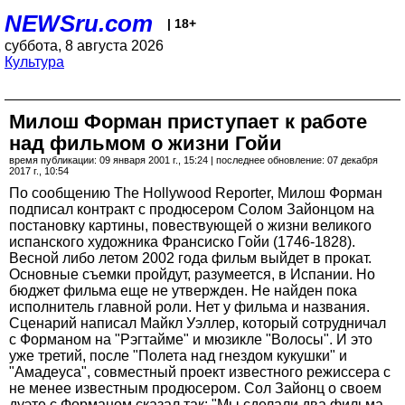
NEWSru.com
| 18+
суббота, 8 августа 2026
Культура
Милош Форман приступает к работе
над фильмом о жизни Гойи
время публикации: 09 января 2001 г., 15:24 | последнее обновление: 07 декабря
2017 г., 10:54
По сообщению The Hollywood Reporter, Милош Форман
подписал контракт с продюсером Солом Зайонцом на
постановку картины, повествующей о жизни великого
испанского художника Франсиско Гойи (1746-1828).
Весной либо летом 2002 года фильм выйдет в прокат.
Основные съемки пройдут, разумеется, в Испании. Но
бюджет фильма еще не утвержден. Не найден пока
исполнитель главной роли. Нет у фильма и названия.
Сценарий написал Майкл Уэллер, который сотрудничал
с Форманом на "Рэгтайме" и мюзикле "Волосы". И это
уже третий, после "Полета над гнездом кукушки" и
"Амадеуса", совместный проект известного режиссера с
не менее известным продюсером. Сол Зайонц о своем
дуэте с Форманом сказал так: "Мы сделали два фильма,