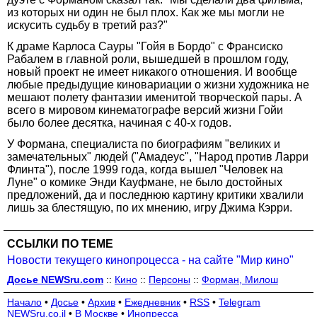
из которых ни один не был плох. Как же мы могли не
искусить судьбу в третий раз?"
К драме Карлоса Сауры "Гойя в Бордо" с Франсиско
Рабалем в главной роли, вышедшей в прошлом году,
новый проект не имеет никакого отношения. И вообще
любые предыдущие киновариации о жизни художника не
мешают полету фантазии именитой творческой пары. А
всего в мировом кинематографе версий жизни Гойи
было более десятка, начиная с 40-х годов.
У Формана, специалиста по биографиям "великих и
замечательных" людей ("Амадеус", "Народ против Ларри
Флинта"), после 1999 года, когда вышел "Человек на
Луне" о комике Энди Кауфмане, не было достойных
предложений, да и последнюю картину критики хвалили
лишь за блестящую, по их мнению, игру Джима Кэрри.
ССЫЛКИ ПО ТЕМЕ
Новости текущего кинопроцесса - на сайте "Мир кино"
Досье NEWSru.com
::
Кино
::
Персоны
::
Форман, Милош
Начало
•
Досье
•
Архив
•
Ежедневник
•
RSS
•
Telegram
NEWSru.co.il
•
В Москве
•
Инопресса