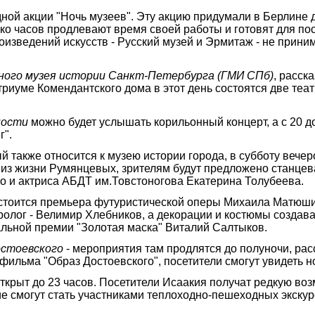
дной акции "Ночь музеев". Эту акцию придумали в Берлине д
ько часов продлевают время своей работы и готовят для п
изведений искусств - Русский музей и Эрмитаж - не приним
ного музея истории Санкт-Петербурга (ГМИ СПб)
, расск
иуме Комендантского дома в этот день состоятся две теат
пости
можно будет услышать корильонный концерт, а с 20 до
г".
 также относится к музею истории города, в субботу вече
 из жизни Румянцевых, зрителям будут предложено станцев
ко и актриса АБДТ им.Товстоногова Екатерина Толубеева.
стоится премьера футуристической оперы Михаила Матюшин
ролог - Велимир Хлебников, а декорации и костюмы создав
льной премии "Золотая маска" Виталий Салтыков.
остоевского
- мероприятия там продлятся до полуночи, ра
ильма "Образ Достоевского", посетители смогут увидеть но
открыт до 23 часов. Посетители Исаакия получат редкую во
ие смогут стать участниками теплоходно-пешеходных экску