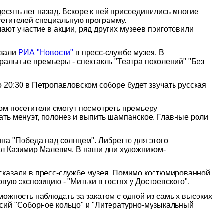
есять лет назад. Вскоре к ней присоединились многие
осетителей специальную программу.
ают участие в акции, ряд других музеев приготовили
азали
РИА "Новости"
в пресс-службе музея. В
ральные премьеры - спектакль "Театра поколений" "Без
 20:30 в Петропавловском соборе будет звучать русская
ром посетители смогут посмотреть премьеру
ать менуэт, полонез и выпить шампанское. Главные роли
а "Победа над солнцем". Либретто для этого
ал Казимир Малевич. В наши дни художником-
ссказали в пресс-службе музея. Помимо костюмированной
вую экспозицию - "Митьки в гостях у Достоевского".
зможность наблюдать за закатом с одной из самых высоких
рсий "Соборное кольцо" и "Литературно-музыкальный