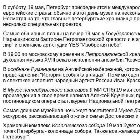
В субботу, 19 мая, Петербург присоединится к междунаро
европейские страны: обычно в этот день музеи на нескол
Несмотря на то, что главные петербургские хранилища про
несколько специальных проектов.
Самые обширные планы на вечер 19 мая у
Государствен
Нарышкинском бастионе Петропавловской крепости и в атр
лир" и спектакль арт-студии YES "Изобретая небо".
В 19:00 по московскому времени в
Петропавловской кре
духовная музыка XVIII века в исполнении ансамбля "Ковче
В
особняке Румянцева
на Английской набережной, который
представления "История особняка в лицах". Помимо сцен
в спектакле исполнят народный артист России Иван Крас
В
Музее петербургского авангарда
(ГМИ СПб) 19 мая со
произведения в свое время написал Алексей Крученых, п
постановщиком оперы стал лауреат Национальной театра
Самая длинная музейная ночь ждет посетителей
Музея Д
экскурсии, рассказывающей о жизни семьи Достоевских и ф
Храмовый комплекс
Исаакиевского собора
19 мая будет 
точек Петербурга - колоннады собора. Также все желающ
Петербург".