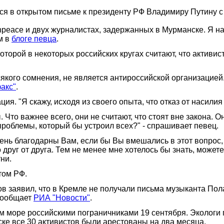
ся в открытом письме к президенту РФ Владимиру Путину с 
eace и двух журналистах, задержанных в Мурманске. Я наде
м в
блоге певца
.
которой в некоторых российских кругах считают, что активи
сякого сомнения, не является антироссийской организацией.
акс"
.
ия. "Я скажу, исходя из своего опыта, что отказ от насилия
. Что важнее всего, они не считают, что стоят вне закона. О
проблемы, который бы устроил всех?" - спрашивает певец.
нь благодарны Вам, если бы Вы вмешались в этот вопрос, 
 друг от друга. Тем не менее мне хотелось бы знать, може
ни.
том РФ.
 заявил, что в Кремле не получали письма музыканта Пола
сообщает
РИА "Новости"
.
м море российскими пограничниками 19 сентября. Экологи
е все 30 активистов были арестованы на два месяца.