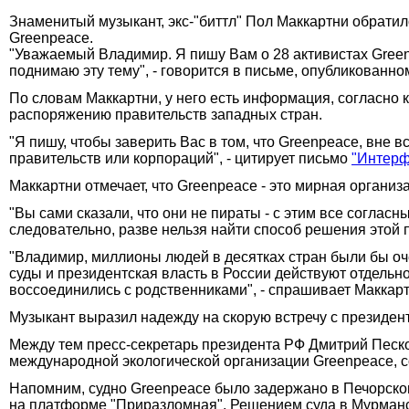
Знаменитый музыкант, экс-"биттл" Пол Маккартни обратил
Greenpeace.
"Уважаемый Владимир. Я пишу Вам о 28 активистах Greenp
поднимаю эту тему", - говорится в письме, опубликованно
По словам Маккартни, у него есть информация, согласно 
распоряжению правительств западных стран.
"Я пишу, чтобы заверить Вас в том, что Greenpeace, вне в
правительств или корпораций", - цитирует письмо
"Интерф
Маккартни отмечает, что Greenpeace - это мирная организац
"Вы сами сказали, что они не пираты - с этим все согласны
следовательно, разве нельзя найти способ решения этой 
"Владимир, миллионы людей в десятках стран были бы оче
суды и президентская власть в России действуют отдельно
воссоединились с родственниками", - спрашивает Маккарт
Музыкант выразил надежду на скорую встречу с президен
Между тем пресс-секретарь президента РФ Дмитрий Песков
международной экологической организации Greenpeace, 
Напомним, судно Greenpeace было задержано в Печорско
на платформе "Приразломная". Решением суда в Мурманск