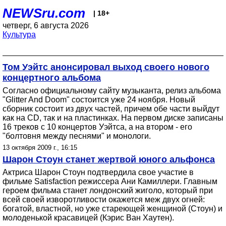
NEWSru.com
| 18+
четверг, 6 августа 2026
Культура
Том Уэйтс анонсировал выход своего нового
концертного альбома
Согласно официальному сайту музыканта, релиз альбома
"Glitter And Doom" состоится уже 24 ноября. Новый
сборник состоит из двух частей, причем обе части выйдут
как на CD, так и на пластинках. На первом диске записаны
16 треков с 10 концертов Уэйтса, а на втором - его
"болтовня между песнями" и монологи.
13 октября 2009 г., 16:15
Шарон Стоун станет жертвой юного альфонса
Актриса Шарон Стоун подтвердила свое участие в
фильме Satisfaction режиссера Ани Камиллери. Главным
героем фильма станет лондонский жиголо, который при
всей своей изворотливости окажется меж двух огней:
богатой, властной, но уже стареющей женщиной (Стоун) и
молоденькой красавицей (Кэрис Ван Хаутен).