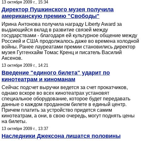
13 октября 2009 г., 15:34
Директор Пушкинского музея получила
американскую премию "Свободы"
Ирина Антонова получила награду Liberty Award за
выдающийся вклад в развитие связей между
государствами - благодаря ей культурное общение между
Россией и США продолжалось даже во времена холодной
войны. Ранее лауреатами премии становились директор
музея Гуггенхайм Томас Кренц и писатель Василий
Аксенов.
13 октября 2009 г., 14:21
Введение "единого билета" ударит по
кинотеатрам и киноманам
Сейчас подсчет выручки ведется за счет прокатчиков,
однако вскоре во всех кинотеатрах установят
специальное оборудование, которое будет передавать
данные о каждом проданном билете в единый центр.
Причем платить за устройство придется самим
кинотеатрам, а они, в свою очередь, могут поднять цены
на билеты.
13 октября 2009 г., 13:37
Наследники Джексона лишатся половины