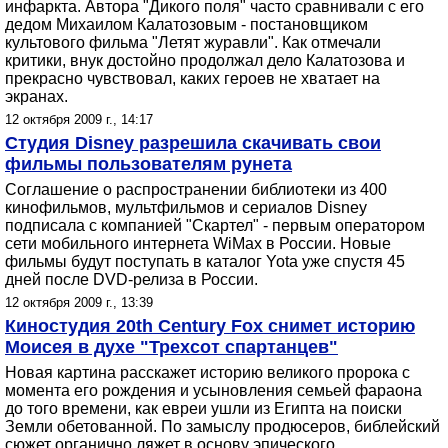
инфаркта. Автора "Дикого поля" часто сравнивали с его
дедом Михаилом Калатозовым - постановщиком
культового фильма "Летят журавли". Как отмечали
критики, внук достойно продолжал дело Калатозова и
прекрасно чувствовал, каких героев не хватает на
экранах.
12 октября 2009 г., 14:17
Студия Disney разрешила скачивать свои
фильмы пользователям рунета
Соглашение о распространении библиотеки из 400
кинофильмов, мультфильмов и сериалов Disney
подписала с компанией "Скартел" - первым оператором
сети мобильного интернета WiMax в России. Новые
фильмы будут поступать в каталог Yota уже спустя 45
дней после DVD-релиза в России.
12 октября 2009 г., 13:39
Киностудия 20th Century Fox снимет историю
Моисея в духе "Трехсот спартанцев"
Новая картина расскажет историю великого пророка с
момента его рождения и усыновления семьей фараона
до того времени, как евреи ушли из Египта на поиски
Земли обетованной. По замыслу продюсеров, библейский
сюжет органично ляжет в основу эпического