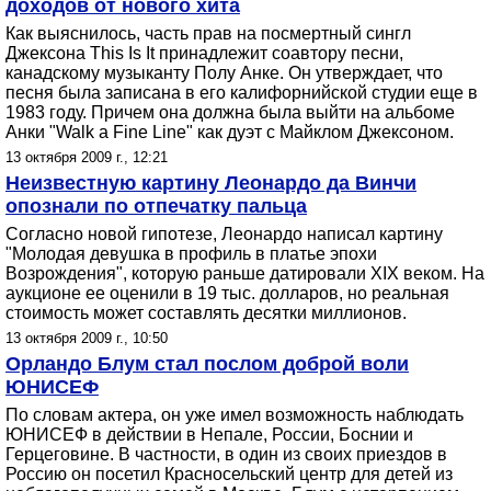
доходов от нового хита
Как выяснилось, часть прав на посмертный сингл
Джексона This Is It принадлежит соавтору песни,
канадскому музыканту Полу Анке. Он утверждает, что
песня была записана в его калифорнийской студии еще в
1983 году. Причем она должна была выйти на альбоме
Анки "Walk a Fine Line" как дуэт с Майклом Джексоном.
13 октября 2009 г., 12:21
Неизвестную картину Леонардо да Винчи
опознали по отпечатку пальца
Согласно новой гипотезе, Леонардо написал картину
"Молодая девушка в профиль в платье эпохи
Возрождения", которую раньше датировали XIX веком. На
аукционе ее оценили в 19 тыс. долларов, но реальная
стоимость может составлять десятки миллионов.
13 октября 2009 г., 10:50
Орландо Блум стал послом доброй воли
ЮНИСЕФ
По словам актера, он уже имел возможность наблюдать
ЮНИСЕФ в действии в Непале, России, Боснии и
Герцеговине. В частности, в один из своих приездов в
Россию он посетил Красносельский центр для детей из