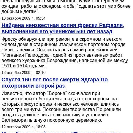
неблагополучных семей в Москве. Блум с нетерпением
ожидает работы с фондом, чтобы "сделать этот мир более
добрым к детям".
13 октября 2009 г., 05:34
Найдена неизвестная копия фрески Рафаэля,
выполненная его учеником 500 лет назад
Фреску обнаружили при ремонте в скромном и ветхом
жилом доме в старинном итальянском портовом городе
Чивиттавеккья. Она оказалась самой ранней копией
"Изгнания Гелиодора", одной из прославленных работ
великого художника Возрождения, написанной им между
1511 и 1514 годами.
13 октября 2009 г., 02:10
Спустя 160 лет после смерти Эдгара По
похоронили второй раз
Известно, что автор "Ворона" скончался при
невыясненных обстоятельствах, а его похороны, на
которых присутствовали несколько человек, длились
всего три минуты. Поклонники творчества По решили
воздать должное писателю-мистику и устроили в
Балтиморе пышную похоронную церемонию.
12 октября 2009 г., 18:08