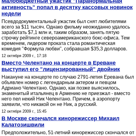
Малобюджетный ужастик "Паранормальная
активность" попал в десятку кассовых новинок
недели
Псевдодокументальный ужастик был снят любителями
всего за $11 тысяч. Однако фильму неожиданно удалось
заработать $7,1 млн и, таким образом, занять пятую
строчку рейтинге североамериканского бокс-офиса. Тем
временем, лидером проката стала романтическая
комедия "Формула любви", собравшая $35,3 долларов.
12 октября 2009 г., 17:18
Вместо Челентано на концерте в Ереване
выступил его "лицензированный" двойник
Накануне на концерте по случаю 2791-летия Еревана был
объявлен номер с легендарным актером и певцом
Адриано Челентано. Однако, как позже выяснилось,
знаменитый итальянец в Армению не приезжал - вместо
него пел некий Ник Челентано. Причем, в аэропорту
заявили, что никакой он не Ник, а русский.
12 октября 2009 г., 15:45
В Москве скончался кинорежиссер Михаил
Калатозишвили
Предположительно, 51-летний кинорежиссер скончался от