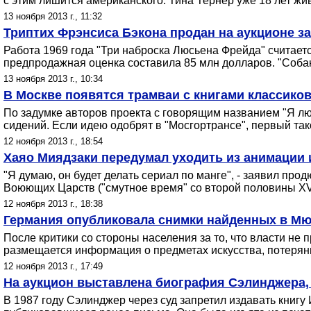
с этим лишится американского. Тина Тернер уже 18 лет жи
13 ноября 2013 г., 11:32
Триптих Фрэнсиса Бэкона продан на аукционе з
Работа 1969 года "Три наброска Люсьена Фрейда" считает
предпродажная оценка составила 85 млн долларов. "Собака
13 ноября 2013 г., 10:34
В Москве появятся трамваи с книгами классиков
По задумке авторов проекта с говорящим названием "Я лю
сидений. Если идею одобрят в "Мосгортрансе", первый так
12 ноября 2013 г., 18:54
Хаяо Миядзаки передумал уходить из анимации 
"Я думаю, он будет делать сериал по манге", - заявил про
Воюющих Царств ("смутное время" со второй половины XV д
12 ноября 2013 г., 18:38
Германия опубликовала снимки найденных в Мю
После критики со стороны населения за то, что власти не 
размещается информация о предметах искусства, потерянны
12 ноября 2013 г., 17:49
На аукцион выставлена биография Сэлинджера, 
В 1987 году Сэлинджер через суд запретил издавать книгу 