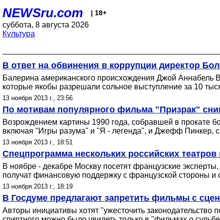
NEWSru.com
| 18+
суббота, 8 августа 2026
Культура
В ответ на обвинения в коррупции директор Бо
Балерина американского происхождения Джой Аннабель Вом
которые якобы разрешали сольное выступление за 10 тыс
13 ноября 2013 г., 23:56
По мотивам популярного фильма "Призрак" сни
Возрождением картины 1990 года, собравшей в прокате бо
включая "Игры разума" и "Я - легенда", и Джефф Пинкер,
13 ноября 2013 г., 18:51
Спецпрограмма нескольких российских театров
В ноябре - декабре Москву посетят французские эксперты
получат финансовую поддержку с французской стороны и 
13 ноября 2013 г., 18:19
В Госдуме предлагают запретить фильмы с сце
Авторы инициативы хотят "ужесточить законодательство по
спиртного можно было увидеть только в "фильмах о судьбе