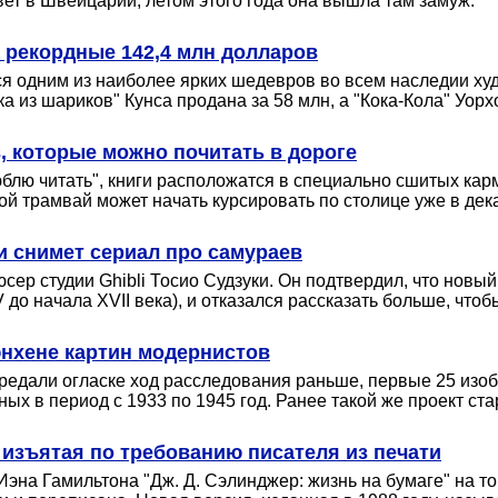
вет в Швейцарии, летом этого года она вышла там замуж.
а рекордные 142,4 млн долларов
ся одним из наиболее ярких шедевров во всем наследии ху
 из шариков" Кунса продана за 58 млн, а "Кока-Кола" Уорхо
, которые можно почитать в дороге
блю читать", книги расположатся в специально сшитых кар
ой трамвай может начать курсировать по столице уже в дек
и снимет сериал про самураев
дюсер студии Ghibli Тосио Судзуки. Он подтвердил, что нов
о начала XVII века), и отказался рассказать больше, чтоб
нхене картин модернистов
предали огласке ход расследования раньше, первые 25 изоб
х в период с 1933 по 1945 год. Ранее такой же проект ст
изъятая по требованию писателя из печати
Иэна Гамильтона "Дж. Д. Сэлинджер: жизнь на бумаге" на то