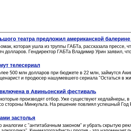
льшого театра предложил американской балерине 
ак, которая ушла из труппы ГАБТа, рассказала прессе, чт
яч долларов. Гендиректор ГАБТа Владимир Урин заявил, чт
мут телесериал
лее 500 млн долларов при бюджете в 22 млн, займутся Ак
 сценарист и продюсер нашумевшего сериала "Остаться в жи
 включена в Авиньонский фестиваль
, которые производят отбор. Уже существуют хедлайнеры,
со стороны Минкульта. На решение повлиял успешный Год Р
нами застолья
 аналогии с "антитабачным законом" и убрать скрытую рекл
 алкоголика". Кинематографисты против - это напоминает п