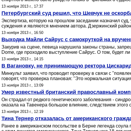
13 ноября 2013 г., 17:37
Петербургский суд решил, что Шевчук не оскорб
Экспертиза, которую на прошлом заседании назначил суд,
суждения и являются мнением автора. Дзержинский районн
13 ноября 2013 г., 16:50
Выходка Майли Сайрус с самокруткой на вруче
Закурив на сцене, певица нарушила законы страны, запр
Dome, где проходило выступление Сайрус. О том, будет ли
13 ноября 2013 г., 14:15
В Вагановку, не принимающую ректора Цискарид
Минкульт заявил, что проводит проверку в связи с "появ
говорят, что проверка плановая: "Это нормальная ситуаци
13 ноября 2013 г., 13:09
Умер известный британский православный комп
Он страдал от редкого генетического заболевания - синд
оказала на Тавенера большое влияние, следствием этого с
13 ноября 2013 г., 12:19
Тина Тернер отказалась от американского гражд
Ранее в американском посольстве в Берне легенда соула 