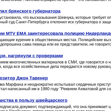
лял брянского губернатора
 установила, что высказывания Шевчука, которые требует 
ый суд Санкт-Петербурга отклонил иск губернатора о защит
нии MTV EMA заинтересовала полицию Нидерланд
ещающие курение в общественных местах. Полицейские выз
 допрошена сама певица или ее представители, не говоритс
зе, нагрянули с проверками
лением многочисленных материалов в СМИ, где говорится о 
я, когда все хозяйственные дела передаются новому руково
озитор Джон Тавенер
рома Марфана и неоднократно испытывал сердечные приступ
тал написанный им в 1980 году "Реквием Ахматовой для соп
анства в пользу швейцарского
подписала документ, подтверждающий, что она принимает ш