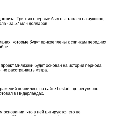
дожника. Триптих впервые был выставлен на аукцион,
ла - за 57 млн долларов.
манах, которые будут прикреплены к спинкам передних
абре.
ый проект Миядзаки будет основан на истории периода
ы не расстраивать мэтра.
ражений появились на сайте Lostart, где регулярно
артовал в Нидерландах.
м основании, что в ней цитируются его не