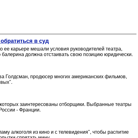
обратиться в суд
о ее карьере мешали условия руководителей театра,
о балерина должна отстаивать свою позицию юридически.
ива Голдсман, продюсер многих американских фильмов,
вых".
 в которых заинтересованы отборщики. Выбранные театры
оссии - Франции.
аму алкоголя из кино и с телевидения", чтобы распитие
опытки спрятать мину.