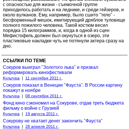
с опасностью для жизни - съемочной группе
приходилось работать и на леднике, и среди гейзеров, и
около вулканов. Ему, например, было сшито "тело" -
бесформенный мешок, имитирующий дряблое туловище
полного пожилого человека. Такой костюм весил
порядка 15 килограммов, и, когда в одной из сцен
Мефистофель должен был окунуться в озеро, эти
пластиковые накладки чуть не потянули актера сразу на
дно.
ССЫЛКИ ПО ТЕМЕ
Сокуров выиграл "Золотого льва" и призвал
реформировать кинофестивали
Культура
|
11 сентября 2011 г.,
Сокуров показал в Венеции "Фауста". В России картину
покажут в ноябре
Культура
|
08 сентября 2011 г.,
Фонд кино сэкономил на Сокурове, отдав треть бюджета
фильму о войне с Грузией
Культура
|
19 августа 2011 г.,
Сокурову не хватает денег закончить "Фауста"
Культура
|
28 апреля 2011 г.,