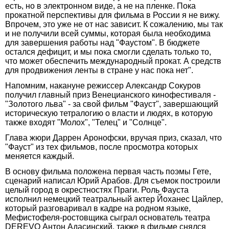
есть, но в электронном виде, а не на пленке. Пока
прокатной перспективы для фильма в России я не вижу.
Впрочем, это уже не от нас зависит. К сожалению, мы так
и не получили всей суммы, которая была необходима
для завершения работы над "Фаустом". В бюджете
остался дефицит, и мы пока смогли сделать только то,
что может обеспечить международный прокат. А средств
для продвижения ленты в стране у нас пока нет".
Напомним, накануне режиссер Александр Сокуров
получил главный приз Венецианского кинофестиваля -
"Золотого льва" - за свой фильм "Фауст", завершающий
историческую тетралогию о власти и людях, в которую
также входят "Молох", "Телец" и "Солнце".
Глава жюри Даррен Аронофски, вручая приз, сказал, что
"Фауст" из тех фильмов, после просмотра которых
меняется каждый.
В основу фильма положена первая часть поэмы Гете,
сценарий написал Юрий Арабов. Для съемок построили
целый город в окрестностях Праги. Роль Фауста
исполнил немецкий театральный актер Йоханес Цайлер,
который разговаривал в кадре на родном языке,
Мефистофеля-ростовщика сыграл основатель театра
DEREVO Антон Адасинский, также в фильме снялся