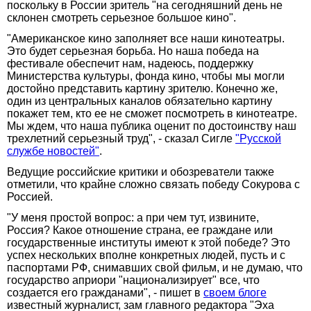
поскольку в России зритель "на сегодняшний день не
склонен смотреть серьезное большое кино".
"Американское кино заполняет все наши кинотеатры.
Это будет серьезная борьба. Но наша победа на
фестивале обеспечит нам, надеюсь, поддержку
Министерства культуры, фонда кино, чтобы мы могли
достойно представить картину зрителю. Конечно же,
один из центральных каналов обязательно картину
покажет тем, кто ее не сможет посмотреть в кинотеатре.
Мы ждем, что наша публика оценит по достоинству наш
трехлетний серьезный труд", - сказал Сигле
"Русской
службе новостей"
.
Ведущие российские критики и обозреватели также
отметили, что крайне сложно связать победу Сокурова с
Россией.
"У меня простой вопрос: а при чем тут, извините,
Россия? Какое отношение страна, ее граждане или
государственные институты имеют к этой победе? Это
успех нескольких вполне конкретных людей, пусть и с
паспортами РФ, снимавших свой фильм, и не думаю, что
государство априори "национализирует" все, что
создается его гражданами", - пишет в
своем блоге
известный журналист, зам главного редактора "Эха