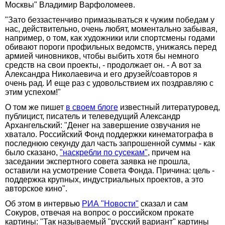
Москвы" Владимир Варфоломеев.
"Зато беззастенчиво примазываться к чужим победам у
нас, действительно, очень любят, моментально забывая,
например, о том, как художники или спортсмены годами
обивают пороги профильных ведомств, унижаясь перед
армией чиновников, чтобы выбить хотя бы немного
средств на свои проекты, - продолжает он. - А вот за
Александра Николаевича и его друзей/соавторов я
очень рад. И еще раз с удовольствием их поздравляю с
этим успехом!"
О том же пишет
в своем блоге
известный литературовед,
публицист, писатель и телеведущий Александр
Архангельский: "Денег на завершение озвучания не
хватало. Российский Фонд поддержки кинематографа в
последнюю секунду дал часть запрошенной суммы - как
было сказано,
"наскребли по сусекам"
, причем на
заседании экспертного совета заявка не прошла,
оставили на усмотрение Совета Фонда. Причина: цель -
поддержка крупных, индустриальных проектов, а это
авторское кино".
Об этом в интервью
РИА "Новости"
сказал и сам
Сокуров, отвечая на вопрос о российском прокате
картины: "Так называемый "русский вариант" картины