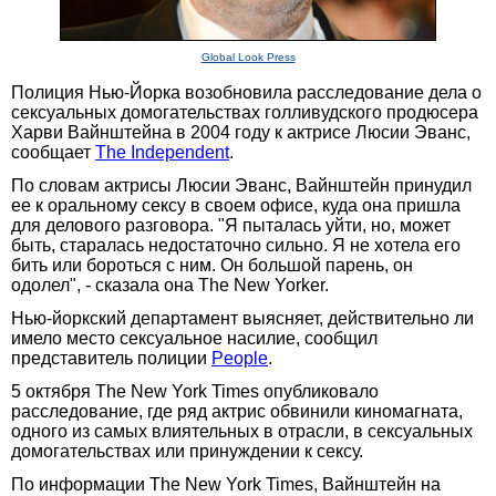
Global Look Press
Полиция Нью-Йорка возобновила расследование дела о
сексуальных домогательствах голливудского продюсера
Харви Вайнштейна в 2004 году к актрисе Люсии Эванс,
сообщает
The Independent
.
По словам актрисы Люсии Эванс, Вайнштейн принудил
ее к оральному сексу в своем офисе, куда она пришла
для делового разговора. "Я пыталась уйти, но, может
быть, старалась недостаточно сильно. Я не хотела его
бить или бороться с ним. Он большой парень, он
одолел", - сказала она The New Yorker.
Нью-йоркский департамент выясняет, действительно ли
имело место сексуальное насилие, сообщил
представитель полиции
People
.
5 октября The New York Times опубликовало
расследование, где ряд актрис обвинили киномагната,
одного из самых влиятельных в отрасли, в сексуальных
домогательствах или принуждении к сексу.
По информации The New York Times, Вайнштейн на