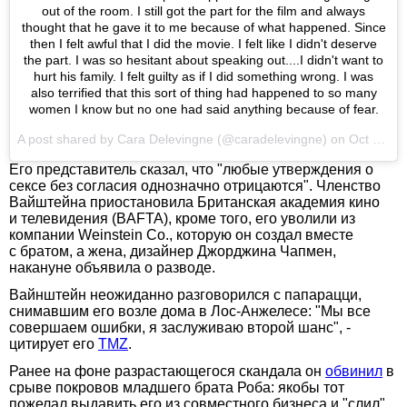
out of the room. I still got the part for the film and always
thought that he gave it to me because of what happened. Since
then I felt awful that I did the movie. I felt like I didn't deserve
the part. I was so hesitant about speaking out....I didn't want to
hurt his family. I felt guilty as if I did something wrong. I was
also terrified that this sort of thing had happened to so many
women I know but no one had said anything because of fear.
A post shared by Cara Delevingne (@caradelevingne) on
Oct 11, 2017 at 10:39am PDT
Его представитель сказал, что "любые утверждения о
сексе без согласия однозначно отрицаются". Членство
Вайштейна приостановила Британская академия кино
и телевидения (BAFTA), кроме того, его уволили из
компании Weinstein Co., которую он создал вместе
с братом, а жена, дизайнер Джорджина Чапмен,
накануне объявила о разводе.
Вайнштейн неожиданно разговорился с папарацци,
снимавшим его возле дома в Лос-Анжелесе: "Мы все
совершаем ошибки, я заслуживаю второй шанс", -
цитирует его
TMZ
.
Ранее на фоне разрастающегося скандала он
обвинил
в
срыве покровов младшего брата Роба: якобы тот
пожелал выдавить его из совместного бизнеса и "слил"