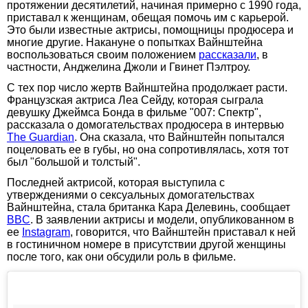
протяжении десятилетий, начиная примерно с 1990 года,
приставал к женщинам, обещая помочь им с карьерой.
Это были известные актрисы, помощницы продюсера и
многие другие. Накануне о попытках Вайнштейна
воспользоваться своим положением
рассказали
, в
частности, Анджелина Джоли и Гвинет Пэлтроу.
С тех пор число жертв Вайнштейна продолжает расти.
Французская актриса Леа Сейду, которая сыграла
девушку Джеймса Бонда в фильме "007: Спектр",
рассказала о домогательствах продюсера в интервью
The Guardian
. Она сказала, что Вайнштейн попытался
поцеловать ее в губы, но она сопротивлялась, хотя тот
был "большой и толстый".
Последней актрисой, которая выступила с
утверждениями о сексуальных домогательствах
Вайнштейна, стала британка Кара Делевинь, сообщает
BBC
. В заявлении актрисы и модели, опубликованном в
ее
Instagram
, говорится, что Вайнштейн приставал к ней
в гостиничном номере в присутствии другой женщины
после того, как они обсудили роль в фильме.