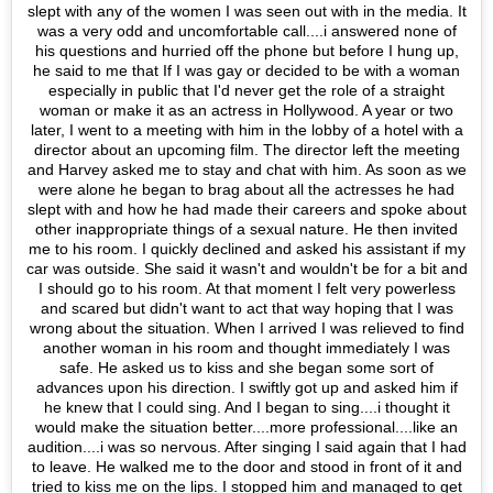
slept with any of the women I was seen out with in the media. It
was a very odd and uncomfortable call....i answered none of
his questions and hurried off the phone but before I hung up,
he said to me that If I was gay or decided to be with a woman
especially in public that I'd never get the role of a straight
woman or make it as an actress in Hollywood. A year or two
later, I went to a meeting with him in the lobby of a hotel with a
director about an upcoming film. The director left the meeting
and Harvey asked me to stay and chat with him. As soon as we
were alone he began to brag about all the actresses he had
slept with and how he had made their careers and spoke about
other inappropriate things of a sexual nature. He then invited
me to his room. I quickly declined and asked his assistant if my
car was outside. She said it wasn't and wouldn't be for a bit and
I should go to his room. At that moment I felt very powerless
and scared but didn't want to act that way hoping that I was
wrong about the situation. When I arrived I was relieved to find
another woman in his room and thought immediately I was
safe. He asked us to kiss and she began some sort of
advances upon his direction. I swiftly got up and asked him if
he knew that I could sing. And I began to sing....i thought it
would make the situation better....more professional....like an
audition....i was so nervous. After singing I said again that I had
to leave. He walked me to the door and stood in front of it and
tried to kiss me on the lips. I stopped him and managed to get