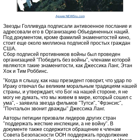
Архив NEWSru.com
Звезды Голливуда подписали антивоенное послание и
адресовали его в Организацию Объединенных наций.
Под документом, кроме фамилий знаменитостей кино,
стоит еще около миллиона подписей простых граждан
США.
Сбор подписей противников войны был проведен
организацией "Победить без войны", членами которой
являются такие знаменитости, как Джессика Ланг, Этан
Хок и Тим Роббинс.
"Когда я слышу, как наш президент говорит, что удар по
Ираку отвечал бы великим моральным традициям нашей
страны, и утверждает, что Бог на нашей стороне, я не
могу не думать, что мы живем в мире, который сошел с
ума", - заявила звезда фильмов "Тутси", "Фрэнсис",
"Почтальон звонит дважды" Джессика Ланг.
Авторы петиции призвали лидеров других стран
"поддержать жесткие инспекции, а не войну". В
документе также содержится обращение к членам
Совета Безопасности ООН поддержать продолжение