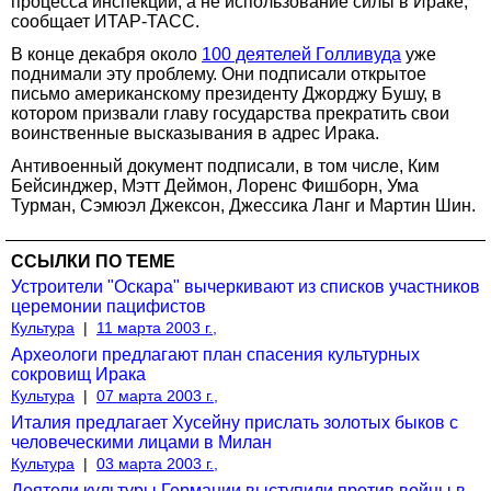
процесса инспекций, а не использование силы в Ираке,
сообщает ИТАР-ТАСС.
В конце декабря около
100 деятелей Голливуда
уже
поднимали эту проблему. Они подписали открытое
письмо американскому президенту Джорджу Бушу, в
котором призвали главу государства прекратить свои
воинственные высказывания в адрес Ирака.
Антивоенный документ подписали, в том числе, Ким
Бейсинджер, Мэтт Деймон, Лоренс Фишборн, Ума
Турман, Сэмюэл Джексон, Джессика Ланг и Мартин Шин.
ССЫЛКИ ПО ТЕМЕ
Устроители "Оскара" вычеркивают из списков участников
церемонии пацифистов
Культура
|
11 марта 2003 г.,
Археологи предлагают план спасения культурных
сокровищ Ирака
Культура
|
07 марта 2003 г.,
Италия предлагает Хусейну прислать золотых быков с
человеческими лицами в Милан
Культура
|
03 марта 2003 г.,
Деятели культуры Германии выступили против войны в