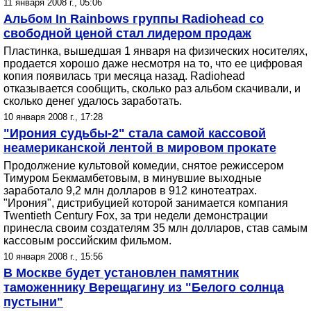
11 января 2008 г., 05:06
Альбом In Rainbows группы Radiohead со
свободной ценой стал лидером продаж
Пластинка, вышедшая 1 января на физических носителях,
продается хорошо даже несмотря на то, что ее цифровая
копия появилась три месяца назад. Radiohead
отказывается сообщить, сколько раз альбом скачивали, и
сколько денег удалось заработать.
10 января 2008 г., 17:28
"Ирония судьбы-2" стала самой кассовой
неамериканской лентой в мировом прокате
Продолжение культовой комедии, снятое режиссером
Тимуром Бекмамбетовым, в минувшие выходные
заработало 9,2 млн долларов в 912 кинотеатрах.
"Ирония", дистрибуцией которой занимается компания
Twentieth Century Fox, за три недели демонстрации
принесла своим создателям 35 млн долларов, став самым
кассовым российским фильмом.
10 января 2008 г., 15:56
В Москве будет установлен памятник
таможеннику Верещагину из "Белого солнца
пустыни"