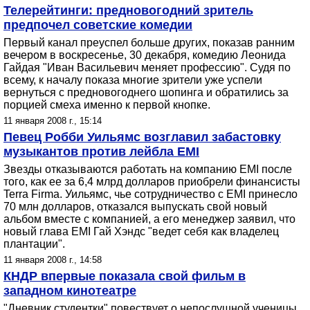
Телерейтинги: предновогодний зритель
предпочел советские комедии
Первый канал преуспел больше других, показав ранним
вечером в воскресенье, 30 декабря, комедию Леонида
Гайдая "Иван Васильевич меняет профессию". Судя по
всему, к началу показа многие зрители уже успели
вернуться с предновогоднего шопинга и обратились за
порцией смеха именно к первой кнопке.
11 января 2008 г., 15:14
Певец Робби Уильямс возглавил забастовку
музыкантов против лейбла EMI
Звезды отказываются работать на компанию EMI после
того, как ее за 6,4 млрд долларов приобрели финансисты
Terra Firma. Уильямс, чье сотрудничество с EMI принесло
70 млн долларов, отказался выпускать свой новый
альбом вместе с компанией, а его менеджер заявил, что
новый глава EMI Гай Хэндс "ведет себя как владелец
плантации".
11 января 2008 г., 14:58
КНДР впервые показала свой фильм в
западном кинотеатре
"Дневник студентки" повествует о непослушной ученицы