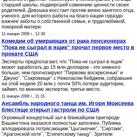
старшей школы, подвергшей сомнению ценности своих
родителей. Девушка восстает против вечно занятого отца,
ученого, для которого работа на благо нации гораздо
важнее заботы о собственной семье, и трудолюбивой,
покорной матери.
11 января 2008 г., 12:39
Комедии об умирающих от рака пенсионерах
"Пока не сыграл в ящик" прочат первое место в
прокате США
Эксперты предполагают, что "Пока не сыграл в ящик"
может заработать до 15 млн долларов - это немного
больше, чем прогнозируют "Первому воскресенью" и
"Джуно". "Сокровище" с Николасом Кейджем, собравшее
на этой неделе 20 млн с почти 50% потери аудитории,
займет, по мнению экспертов, третье место.
11 января 2008 г., 11:15
Ансамбль народного танца им. Игоря Моисеева
блестяще открыл гастроли по США
Огромный концертный зал в ближайшем пригороде
Вашингтона оказался полностью заполнен. Публика
аплодировала потрясающим "Цыганочке", "Сиртаки",
"Арагонской хоте", "Египетскому танцу". Зрители