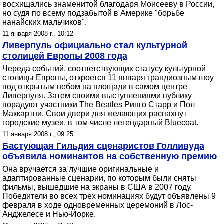
восхищались знаменитой благодаря Моисееву в России,
но судя по всему подзабытой в Америке "борьбе
нанайских мальчиков".
11 января 2008 г., 10:12
Ливерпуль официально стал культурной
столицей Европы 2008 года
Череда событий, соответствующих статусу культурной
столицы Европы, откроется 11 января грандиозным шоу
под открытым небом на площади в самом центре
Ливерпуля. Затем своими выступлениями публику
порадуют участники The Beatles Ринго Старр и Пол
Маккартни. Свои двери для желающих распахнут
городские музеи, в том числе легендарный Bluecoat.
11 января 2008 г., 09:25
Бастующая Гильдия сценаристов Голливуда
объявила номинантов на собственную премию
Она вручается за лучшие оригинальные и
адаптированные сценарии, по которым были сняты
фильмы, вышедшие на экраны в США в 2007 году.
Победители во всех трех номинациях будут объявлены 9
февраля в ходе одновременных церемоний в Лос-
Анджелесе и Нью-Йорке.