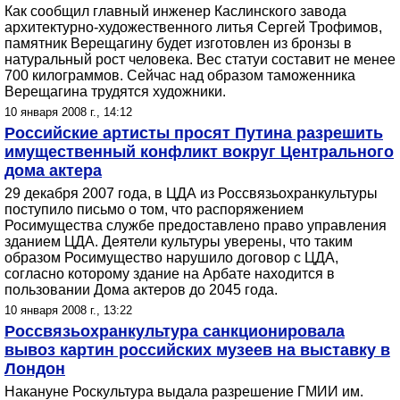
Как сообщил главный инженер Каслинского завода
архитектурно-художественного литья Сергей Трофимов,
памятник Верещагину будет изготовлен из бронзы в
натуральный рост человека. Вес статуи составит не менее
700 килограммов. Сейчас над образом таможенника
Верещагина трудятся художники.
10 января 2008 г., 14:12
Российские артисты просят Путина разрешить
имущественный конфликт вокруг Центрального
дома актера
29 декабря 2007 года, в ЦДА из Россвязьохранкультуры
поступило письмо о том, что распоряжением
Росимущества службе предоставлено право управления
зданием ЦДА. Деятели культуры уверены, что таким
образом Росимущество нарушило договор с ЦДА,
согласно которому здание на Арбате находится в
пользовании Дома актеров до 2045 года.
10 января 2008 г., 13:22
Россвязьохранкультура санкционировала
вывоз картин российских музеев на выставку в
Лондон
Накануне Роскультура выдала разрешение ГМИИ им.