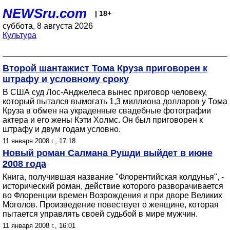
NEWSru.com
| 18+
суббота, 8 августа 2026
Культура
Второй шантажист Тома Круза приговорен к
штрафу и условному сроку
В США суд Лос-Анджелеса вынес приговор человеку,
который пытался вымогать 1,3 миллиона долларов у Тома
Круза в обмен на украденные свадебные фотографии
актера и его жены Кэти Холмс. Он был приговорен к
штрафу и двум годам условно.
11 января 2008 г., 17:18
Новый роман Салмана Рушди выйдет в июне
2008 года
Книга, получившая название "Флорентийская колдунья", -
исторический роман, действие которого разворачивается
во Флоренции времен Возрождения и при дворе Великих
Моголов. Произведение повествует о женщине, которая
пытается управлять своей судьбой в мире мужчин.
11 января 2008 г., 16:01