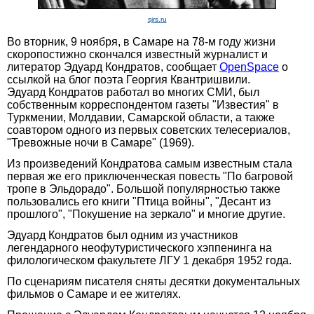
sjrs.ru
Во вторник, 9 ноября, в Самаре на 78-м году жизни
скоропостижно скончался известный журналист и
литератор Эдуард Кондратов, сообщает
OpenSpace
о
ссылкой на блог поэта Георгия Квантришвили.
Эдуард Кондратов работал во многих СМИ, был
собственным корреспондентом газеты "Известия" в
Туркмении, Молдавии, Самарской области, а также
соавтором одного из первых советских телесериалов,
"Тревожные ночи в Самаре" (1969).
Из произведений Кондратова самым известным стала
первая же его приключенческая повесть "По багровой
тропе в Эльдорадо". Большой популярностью также
пользовались его книги "Птица войны", "Десант из
прошлого", "Покушение на зеркало" и многие другие.
Эдуард Кондратов был одним из участников
легендарного неофутуристического хэппенинга на
филологическом факультете ЛГУ 1 декабря 1952 года.
По сценариям писателя сняты десятки документальных
фильмов о Самаре и ее жителях.