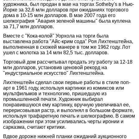
художника, был продан в мае на торгах Sotheby's в Нью-
Йорке за 32,6 млн долларов при ожиданиях торгового
дома в 10-15 млн долларов. В мае 2007 года его
шелкография "Авария зеленой машины" была куплена
за 71,7 млн долларов.
Вместе с "Кока-колой" Уорхола на торги была
выставлена работа "Айс-крим сода" Роя Лихтенштейна,
выполненная в схожей манере в том же 1962 году. Лот
ушел с молотка за 14 млн 82,5 тыс. долларов.
Торговый дом рассчитывал продать эту работу за 12-18
млн долларов, установив ценовой рекорд на
"индустриальное искусство" Лихтенштейна.
Лихтенштейн сделал свои первые работы в стиле поп-
арт в 1961 году, используя картинки из комиксов или
мультфильмов и технологию, пришедшую из
промышленной печати. Художник выбирал
понравившуюся ему картинку, вручную увеличивал ее,
перерисовывая растр, и выполнял в большом формате,
используя трафаретную печать и шелкографию. В самом
изображении при этом усиливались черты иронии и
сарказма, считают критики.
Вдвое дороже нижней планки ожиданий аукционного