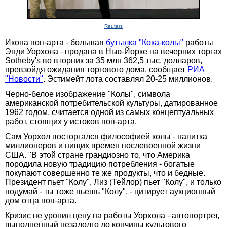
Reuters
Икона поп-арта - большая
бутылка "Кока-колы"
работы
Энди Уорхола - продана в Нью-Йорке на вечерних торгах
Sotheby's во вторник за 35 млн 362,5 тыс. долларов,
превзойдя ожидания торгового дома, сообщает
РИА
"Новости"
. Эстимейт лота составлял 20-25 миллионов.
Черно-белое изображение "Колы", символа
американской потребительской культуры, датированное
1962 годом, считается одной из самых концептуальных
работ, стоящих у истоков поп-арта.
Сам Уорхол восторгался философией колы - напитка
миллионеров и нищих времен послевоенной жизни
США. "В этой стране грандиозно то, что Америка
породила новую традицию потребления - богатые
покупают совершенно те же продукты, что и бедные.
Президент пьет "Колу", Лиз (Тейлор) пьет "Колу", и только
подумай - ты тоже пьешь "Колу", - цитирует аукционный
дом отца поп-арта.
Кризис не уронил цену на работы Уорхола - автопортрет,
выполненный незадолго до кончины культового