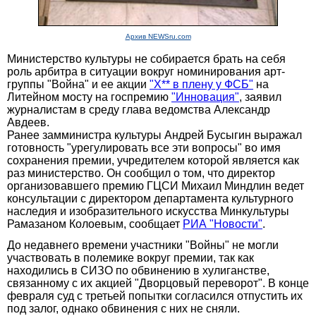
Архив NEWSru.com
Министерство культуры не собирается брать на себя
роль арбитра в ситуации вокруг номинирования арт-
группы "Война" и ее акции
"Х** в плену у ФСБ"
на
Литейном мосту на госпремию
"Инновация"
, заявил
журналистам в среду глава ведомства Александр
Авдеев.
Ранее замминистра культуры Андрей Бусыгин выражал
готовность "урегулировать все эти вопросы" во имя
сохранения премии, учредителем которой является как
раз министерство. Он сообщил о том, что директор
организовавшего премию ГЦСИ Михаил Миндлин ведет
консультации с директором департамента культурного
наследия и изобразительного искусства Минкультуры
Рамазаном Колоевым, сообщает
РИА "Новости"
.
До недавнего времени участники "Войны" не могли
участвовать в полемике вокруг премии, так как
находились в СИЗО по обвинению в хулиганстве,
связанному с их акцией "Дворцовый переворот". В конце
февраля суд с третьей попытки согласился отпустить их
под залог, однако обвинения с них не сняли.