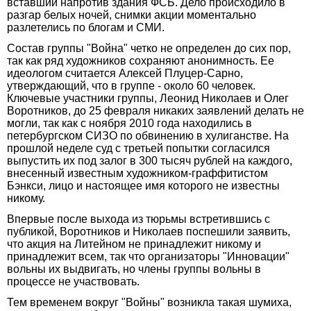
вставший напротив здания ФСБ. Дело происходило в
разгар белых ночей, снимки акции моментально
разлетелись по блогам и СМИ.
Состав группы "Война" четко не определен до сих пор,
так как ряд художников сохраняют анонимность. Ее
идеологом считается Алексей Плуцер-Сарно,
утверждающий, что в группе - около 60 человек.
Ключевые участники группы, Леонид Николаев и Олег
Воротников, до 25 февраля никаких заявлений делать не
могли, так как с ноября 2010 года находились в
петербургском СИЗО по обвинению в хулиганстве. На
прошлой неделе суд с третьей попытки согласился
выпустить их под залог в 300 тысяч рублей на каждого,
внесенный известным художником-граффитистом
Бэнкси, лицо и настоящее имя которого не известны
никому.
Впервые после выхода из тюрьмы встретившись с
публикой, Воротников и Николаев поспешили заявить,
что акция на Литейном не принадлежит никому и
принадлежит всем, так что организаторы "Инновации"
вольны их выдвигать, но члены группы вольны в
процессе не участвовать.
Тем временем вокруг "Войны" возникла такая шумиха,