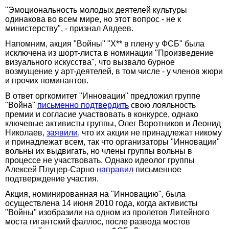
"Эмоциональность молодых деятелей культуры
одинакова во всем мире, но этот вопрос - не к
министерству", - признал Авдеев.
Напомним, акция "Войны" "Х** в плену у ФСБ" была
исключена из шорт-листа в номинации "Произведение
визуального искусства", что вызвало бурное
возмущение у арт-деятелей, в том числе - у членов жюри
и прочих номинантов.
В ответ оргкомитет "Инновации" предложил группе
"Война"
письменно подтвердить
свою лояльность
премии и согласие участвовать в конкурсе, однако
ключевые активисты группы, Олег Воротников и Леонид
Николаев,
заявили
, что их акции не принадлежат никому
и принадлежат всем, так что организаторы "Инновации"
вольны их выдвигать, но члены группы вольны в
процессе не участвовать. Однако идеолог группы
Алексей Плуцер-Сарно
направил
письменное
подтверждение участия.
Акция, номинированная на "Инновацию", была
осуществлена 14 июня 2010 года, когда активисты
"Войны" изобразили на одном из пролетов Литейного
моста гигантский фаллос, после развода мостов