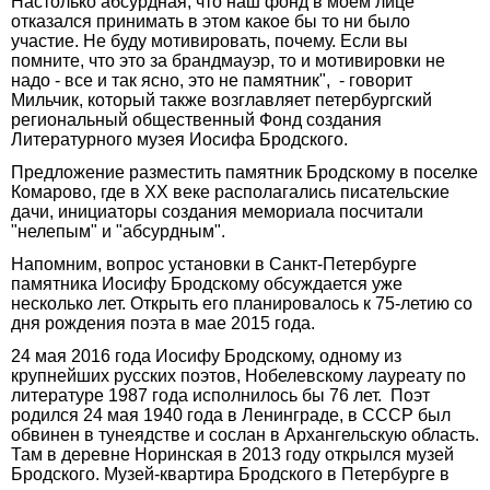
Настолько абсурдная, что наш фонд в моем лице
отказался принимать в этом какое бы то ни было
участие. Не буду мотивировать, почему. Если вы
помните, что это за брандмауэр, то и мотивировки не
надо - все и так ясно, это не памятник", - говорит
Мильчик, который также возглавляет петербургский
региональный общественный Фонд создания
Литературного музея Иосифа Бродского.
Предложение разместить памятник Бродскому в поселке
Комарово, где в ХХ веке располагались писательские
дачи, инициаторы создания мемориала посчитали
"нелепым" и "абсурдным".
Напомним, вопрос установки в Санкт-Петербурге
памятника Иосифу Бродскому обсуждается уже
несколько лет. Открыть его планировалось к 75-летию со
дня рождения поэта в мае 2015 года.
24 мая 2016 года Иосифу Бродскому, одному из
крупнейших русских поэтов, Нобелевскому лауреату по
литературе 1987 года исполнилось бы 76 лет. Поэт
родился 24 мая 1940 года в Ленинграде, в СССР был
обвинен в тунеядстве и сослан в Архангельскую область.
Там в деревне Норинская в 2013 году открылся музей
Бродского. Музей-квартира Бродского в Петербурге в