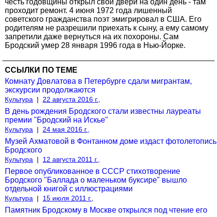
честь годовщины открыл свои двери на один день - там
проходит ремонт. 4 июня 1972 года лишенный
советского гражданства поэт эмигрировал в США. Его
родителям не разрешили приехать к сыну, а ему самому
запретили даже вернуться на их похороны. Сам
Бродский умер 28 января 1996 года в Нью-Йорке.
ССЫЛКИ ПО ТЕМЕ
Комнату Довлатова в Петербурге сдали мигрантам,
экскурсии продолжаются
Культура
|
22 августа 2016 г.,
В день рождения Бродского стали известны лауреаты
премии "Бродский на Искье"
Культура
|
24 мая 2016 г.,
Музей Ахматовой в Фонтанном доме издаст фотолетопись
Бродского
Культура
|
12 августа 2011 г.,
Первое опубликованное в СССР стихотворение
Бродского "Баллада о маленьком буксире" вышло
отдельной книгой с иллюстрациями
Культура
|
15 июля 2011 г.,
Памятник Бродскому в Москве открылся под чтение его