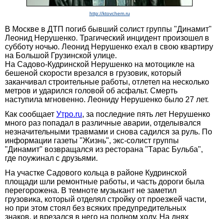
http://ktovchem.ru
В Москве в ДТП погиб бывший солист группы "Динамит"
Леонид Нерушенко. Трагический инцидент произошел в
субботу ночью. Леонид Нерушенко ехал в свою квартиру
на Большой Грузинской улице.
На Садово-Кудринской Нерушенко на мотоцикле на
бешеной скорости врезался в грузовик, который
заканчивал строительные работы, отлетел на несколько
метров и ударился головой об асфальт. Смерть
наступила мгновенно. Леониду Нерушенко было 27 лет.
Как сообщает
Утро.ru
, за последние пять лет Нерушенко
много раз попадал в различные аварии, отделывался
незначительными травмами и снова садился за руль. По
информации газеты "Жизнь", экс-солист группы
"Динамит" возвращался из ресторана "Тарас Бульба",
где поужинал с друзьями.
На участке Садового кольца в районе Кудринской
площади шли ремонтные работы, и часть дороги была
перегорожена. В темноте музыкант не заметил
грузовика, который отделял стройку от проезжей части,
но при этом стоял без всяких предупредительных
знаков, и врезался в него на полном ходу. На днях