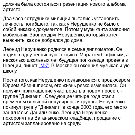
должна была состояться презентация нового альбома
артиста.
Два часа сотрудники милиции пытались установить
личность погибшего, так как у Нерушенко не было с
собой никаких документов. Потом у музыканта зазвонил
мобильник. Звонил друг Нерушенко, который хотел
выяснить, как он добрался до дома.
Леонид Нерушенко родился в семье дипломатов. Он
ходил в одну теннисную секцию с Маратом Сафиным, а
несколько школьных лет будущая поп-звезда провела в
Швеции, пишет
"МК"
. В Москве он окончил музыкальную
школу.
После того, как Нерушенко познакомился с продюсером
Юрием Айзеншписом, его жизнь резко изменилась. Он
получил приглашение участвовать в новом проекте -
группе "Динамит". Следующие четыре года стали
временем большой популярности группы. Нерушенко
покинул группу "Динамит" в конце 2003 года, его место
занял Илья Данильченко. Леонида Нерушенко
похоронят на Ваганьковском кладбище, прощание с
артистом запланировано на среду.