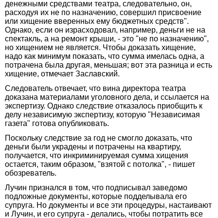
денежными средствами театра, следовательно, он,
расходуя их не по назначению, совершил присвоение
или хищение вверенных ему бюджетных средств".
Однако, если он израсходовал, например, деньги не на
спектакль, а на ремонт крыши, - это "не по назначению",
но хищением не является. Чтобы доказать хищение,
надо как минимум показать, что сумма имелась одна, а
потрачена была другая, меньшая; вот эта разница и есть
хищение, отмечает Заславский.
Следователь отвечает, что вина директора театра
доказана материалами уголовного дела, и ссылается на
экспертизу. Однако следствие отказалось приобщить к
делу независимую экспертизу, которую "Независимая
газета" готова опубликовать.
Поскольку следствие за год не смогло доказать, что
деньги были украдены и потрачены на квартиру,
получается, что инкриминируемая сумма хищения
остается, таким образом, "взятой с потолка", - пишет
обозреватель.
Лучин признался в том, что подписывал заведомо
подложные документы, которые подделывала его
супруга. Но документы и все эти процедуры, настаивают
и Лучин, и его супруга - делались, чтобы потратить все