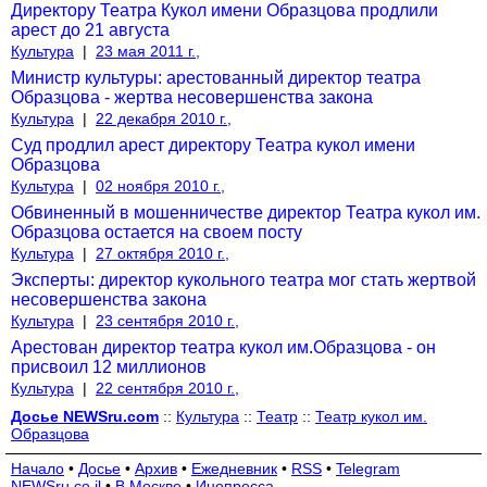
Директору Театра Кукол имени Образцова продлили
арест до 21 августа
Культура
|
23 мая 2011 г.,
Министр культуры: арестованный директор театра
Образцова - жертва несовершенства закона
Культура
|
22 декабря 2010 г.,
Суд продлил арест директору Театра кукол имени
Образцова
Культура
|
02 ноября 2010 г.,
Обвиненный в мошенничестве директор Театра кукол им.
Образцова остается на своем посту
Культура
|
27 октября 2010 г.,
Эксперты: директор кукольного театра мог стать жертвой
несовершенства закона
Культура
|
23 сентября 2010 г.,
Арестован директор театра кукол им.Образцова - он
присвоил 12 миллионов
Культура
|
22 сентября 2010 г.,
Досье NEWSru.com
::
Культура
::
Театр
::
Театр кукол им.
Образцова
Начало
•
Досье
•
Архив
•
Ежедневник
•
RSS
•
Telegram
NEWSru.co.il
•
В Москве
•
Инопресса