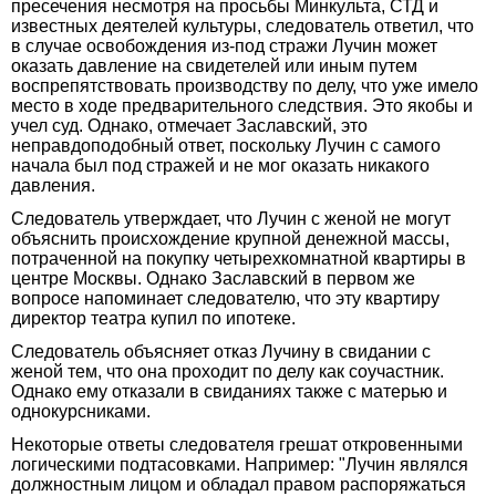
пресечения несмотря на просьбы Минкульта, СТД и
известных деятелей культуры, следователь ответил, что
в случае освобождения из-под стражи Лучин может
оказать давление на свидетелей или иным путем
воспрепятствовать производству по делу, что уже имело
место в ходе предварительного следствия. Это якобы и
учел суд. Однако, отмечает Заславский, это
неправдоподобный ответ, поскольку Лучин с самого
начала был под стражей и не мог оказать никакого
давления.
Следователь утверждает, что Лучин с женой не могут
объяснить происхождение крупной денежной массы,
потраченной на покупку четырехкомнатной квартиры в
центре Москвы. Однако Заславский в первом же
вопросе напоминает следователю, что эту квартиру
директор театра купил по ипотеке.
Следователь объясняет отказ Лучину в свидании с
женой тем, что она проходит по делу как соучастник.
Однако ему отказали в свиданиях также с матерью и
однокурсниками.
Некоторые ответы следователя грешат откровенными
логическими подтасовками. Например: "Лучин являлся
должностным лицом и обладал правом распоряжаться