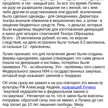
продлили, и так - каждый раз. За все это время Лучину
ни разу не разрешили свидание ни с женой, ни с кем-
либо другим из родственников или друзей, исключение
было сделано однажды - для священника. Директора
театра вначале обвинили в мошенничестве, а затем - в
хищении бюджетных средств. Речь - о деньгах, которые
были выделены бюджетом для изготовления декораций
и кукол для четырех спектаклей Театра Образцова.
Всего - 19 миллионов рублей, из них, по версии
следствия, на дело истрачено было только 6,5 миллиона,
остальные 12 - присвоены.
Лучин признает, что для получения денег были созданы
фирмы-однодневки, однако утверждает, что сами деньги
пошли на декорации и костюмы, потеряны были
примерно 7% - за обналичку. Это - проблемы того самого
Федерального закона N94 о государственных закупках,
который еще называют законом о тендерах.
Об этом сразу же заявил и не раз повторял это министр
культуры РФ Александр Авдеев,
назвавший Лучина
"жертвой недоработки в федеральном законе о
госзакупках". Несмотря на то, что в закон были внесены
поправки, обратной силы они не имеют, и Лучину до сих
пор грозит до 10 лет лишения свободы. Меру