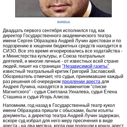
puppet.ru
Двадцать первого сентября исполнился год, как
директор Государственного академического театра
имени Сергея Образцова Андрей Лучин арестован и по
подозрению в хищении бюджетных средств находится в
СИЗО. Все это время игнорировались все ходатайства -
и Министерства культуры, и Союза театральных
деятелей, и многие личные - от известных всей стране
людей, пишет на страницах
"Независимой газеты"
известный театральный критик Григорий Заславский.
Обозреватель отмечает, что судьи, принимавшие каждый
раз решения об очередном
продлении ареста
для
Андрея Лучина, находятся в знаменитом "списке
Магнитского" - судья Светлана Ухналева, судья Елена
Сташина и судья Игорь Алисов.
Напомним, год назад в Государственный театр кукол
имени Образцова пришли с обысками, были изъяты
документы, а директор театра Андрей Лучин задержан,
вскоре суд избрал для него меру пресечения в виде
ареста - на два месяца, когда они подошли к концу, арест