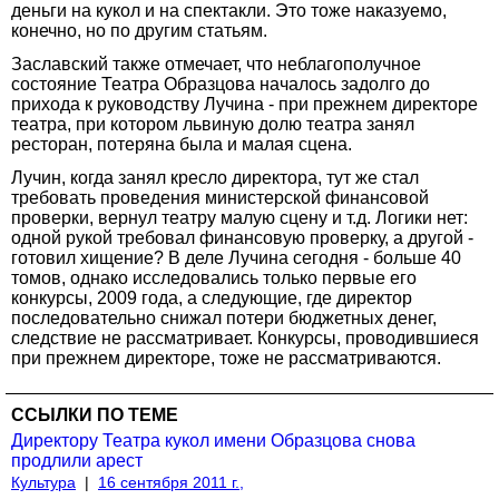
деньги на кукол и на спектакли. Это тоже наказуемо,
конечно, но по другим статьям.
Заславский также отмечает, что неблагополучное
состояние Театра Образцова началось задолго до
прихода к руководству Лучина - при прежнем директоре
театра, при котором львиную долю театра занял
ресторан, потеряна была и малая сцена.
Лучин, когда занял кресло директора, тут же стал
требовать проведения министерской финансовой
проверки, вернул театру малую сцену и т.д. Логики нет:
одной рукой требовал финансовую проверку, а другой -
готовил хищение? В деле Лучина сегодня - больше 40
томов, однако исследовались только первые его
конкурсы, 2009 года, а следующие, где директор
последовательно снижал потери бюджетных денег,
следствие не рассматривает. Конкурсы, проводившиеся
при прежнем директоре, тоже не рассматриваются.
ССЫЛКИ ПО ТЕМЕ
Директору Театра кукол имени Образцова снова
продлили арест
Культура
|
16 сентября 2011 г.,