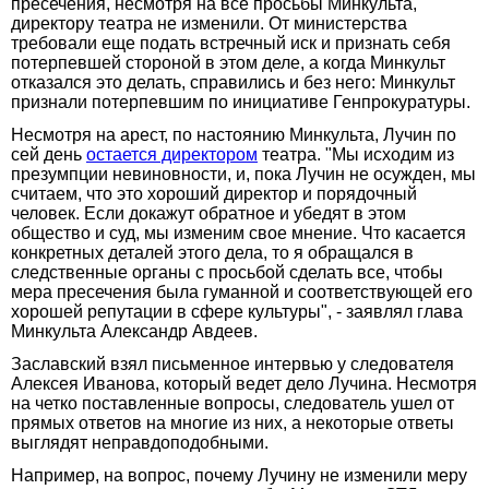
пресечения, несмотря на все просьбы Минкульта,
директору театра не изменили. От министерства
требовали еще подать встречный иск и признать себя
потерпевшей стороной в этом деле, а когда Минкульт
отказался это делать, справились и без него: Минкульт
признали потерпевшим по инициативе Генпрокуратуры.
Несмотря на арест, по настоянию Минкульта, Лучин по
сей день
остается директором
театра. "Мы исходим из
презумпции невиновности, и, пока Лучин не осужден, мы
считаем, что это хороший директор и порядочный
человек. Если докажут обратное и убедят в этом
общество и суд, мы изменим свое мнение. Что касается
конкретных деталей этого дела, то я обращался в
следственные органы с просьбой сделать все, чтобы
мера пресечения была гуманной и соответствующей его
хорошей репутации в сфере культуры", - заявлял глава
Минкульта Александр Авдеев.
Заславский взял письменное интервью у следователя
Алексея Иванова, который ведет дело Лучина. Несмотря
на четко поставленные вопросы, следователь ушел от
прямых ответов на многие из них, а некоторые ответы
выглядят неправдоподобными.
Например, на вопрос, почему Лучину не изменили меру