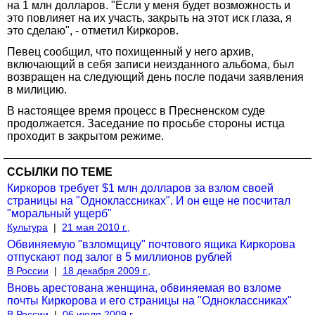
на 1 млн долларов. "Если у меня будет возможность и
это повлияет на их участь, закрыть на этот иск глаза, я
это сделаю", - отметил Киркоров.
Певец сообщил, что похищенный у него архив,
включающий в себя записи неизданного альбома, был
возвращен на следующий день после подачи заявления
в милицию.
В настоящее время процесс в Пресненском суде
продолжается. Заседание по просьбе стороны истца
проходит в закрытом режиме.
ССЫЛКИ ПО ТЕМЕ
Киркоров требует $1 млн долларов за взлом своей
страницы на "Одноклассниках". И он еще не посчитал
"моральный ущерб"
Культура
|
21 мая 2010 г.,
Обвиняемую "взломщицу" почтового ящика Киркорова
отпускают под залог в 5 миллионов рублей
В России
|
18 декабря 2009 г.,
Вновь арестована женщина, обвиняемая во взломе
почты Киркорова и его страницы на "Одноклассниках"
В России
|
06 июля 2009 г.,