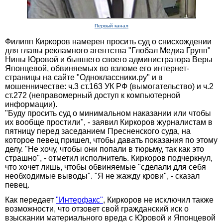
Первый канал
Филипп Киркоров намерен просить суд о снисхождении
для главы рекламного агентства "Глобал Медиа Групп"
Нины Юровой и бывшего своего администратора Веры
Японцевой, обвиняемых во взломе его интернет-
страницы на сайте "Одноклассники.ру" и в
мошенничестве: ч.3 ст.163 УК РФ (вымогательство) и ч.2
ст.272 (неправомерный доступ к компьютерной
информации).
"Буду просить суд о минимальном наказании или чтобы
их вообще простили", - заявил Киркоров журналистам в
пятницу перед заседанием Пресненского суда, на
которое певец пришел, чтобы давать показания по этому
делу. "Не хочу, чтобы они попали в тюрьму, так как это
страшно", - отметил исполнитель. Киркоров подчеркнул,
что хочет лишь, чтобы обвиняемые "сделали для себя
необходимые выводы". "Я не жажду крови", - сказал
певец.
Как передает
"Интерфакс"
, Киркоров не исключил также
возможности, что отзовет свой гражданский иск о
взыскании материального вреда с Юровой и Японцевой