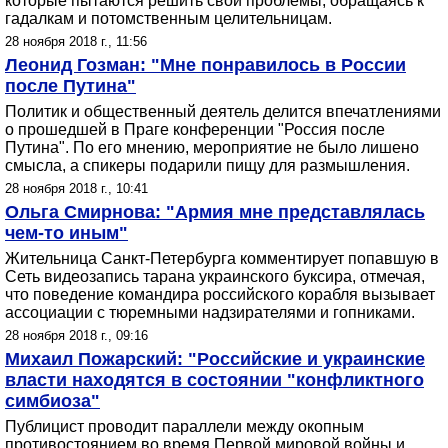
которые пытаются решить свои проблемы, обращаясь к
гадалкам и потомственным целительницам.
28 ноября 2018 г., 11:56
Леонид Гозман: "Мне понравилось в России
после Путина"
Политик и общественный деятель делится впечатлениями
о прошедшей в Праге конференции "Россия после
Путина". По его мнению, мероприятие не было лишено
смысла, а спикеры подарили пищу для размышления.
28 ноября 2018 г., 10:41
Ольга Смирнова: "Армия мне представлялась
чем-то иным"
Жительница Санкт-Петербурга комментирует попавшую в
Сеть видеозапись тарана украинского буксира, отмечая,
что поведение командира российского корабля вызывает
ассоциации с тюремными надзирателями и гопниками.
28 ноября 2018 г., 09:16
Михаил Пожарский: "Российские и украинские
власти находятся в состоянии "конфликтного
симбиоза"
Публицист проводит параллели между окопным
противостоянием во время Первой мировой войны и