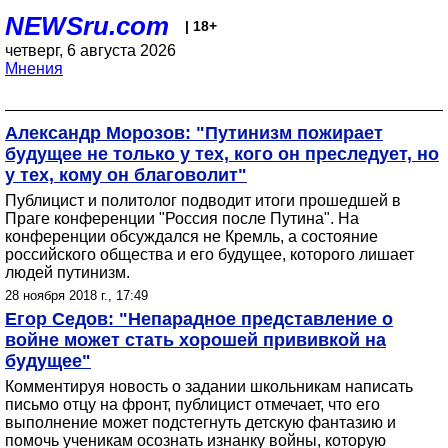
NEWSru.com
| 18+
четверг, 6 августа 2026
Мнения
Александр Морозов: "Путинизм пожирает
будущее не только у тех, кого он преследует, но
у тех, кому он благоволит"
Публицист и политолог подводит итоги прошедшей в
Праге конференции "Россия после Путина". На
конференции обсуждался не Кремль, а состояние
российского общества и его будущее, которого лишает
людей путинизм.
28 ноября 2018 г., 17:49
Егор Седов: "Непарадное представление о
войне может стать хорошей прививкой на
будущее"
Комментируя новость о задании школьникам написать
письмо отцу на фронт, публицист отмечает, что его
выполнение может подстегнуть детскую фантазию и
помочь ученикам осознать изнанку войны, которую