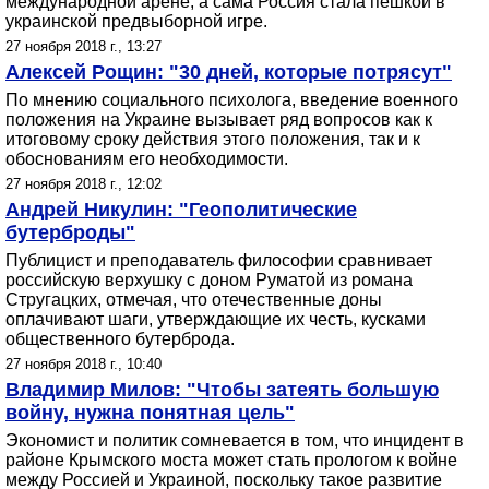
международной арене, а сама Россия стала пешкой в
украинской предвыборной игре.
27 ноября 2018 г., 13:27
Алексей Рощин: "30 дней, которые потрясут"
По мнению социального психолога, введение военного
положения на Украине вызывает ряд вопросов как к
итоговому сроку действия этого положения, так и к
обоснованиям его необходимости.
27 ноября 2018 г., 12:02
Андрей Никулин: "Геополитические
бутерброды"
Публицист и преподаватель философии сравнивает
российскую верхушку с доном Руматой из романа
Стругацких, отмечая, что отечественные доны
оплачивают шаги, утверждающие их честь, кусками
общественного бутерброда.
27 ноября 2018 г., 10:40
Владимир Милов: "Чтобы затеять большую
войну, нужна понятная цель"
Экономист и политик сомневается в том, что инцидент в
районе Крымского моста может стать прологом к войне
между Россией и Украиной, поскольку такое развитие