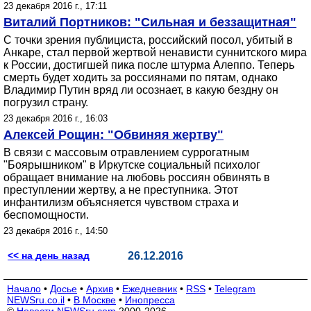
23 декабря 2016 г., 17:11
Виталий Портников: "Сильная и беззащитная"
С точки зрения публициста, российский посол, убитый в
Анкаре, стал первой жертвой ненависти суннитского мира
к России, достигшей пика после штурма Алеппо. Теперь
смерть будет ходить за россиянами по пятам, однако
Владимир Путин вряд ли осознает, в какую бездну он
погрузил страну.
23 декабря 2016 г., 16:03
Алексей Рощин: "Обвиняя жертву"
В связи с массовым отравлением суррогатным
"Боярышником" в Иркутске социальный психолог
обращает внимание на любовь россиян обвинять в
преступлении жертву, а не преступника. Этот
инфантилизм объясняется чувством страха и
беспомощности.
23 декабря 2016 г., 14:50
<< на день назад
26.12.2016
Начало
•
Досье
•
Архив
•
Ежедневник
•
RSS
•
Telegram
NEWSru.co.il
•
В Москве
•
Инопресса