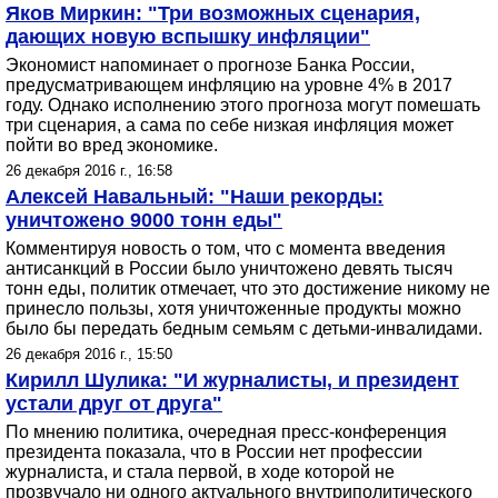
Яков Миркин: "Три возможных сценария,
дающих новую вспышку инфляции"
Экономист напоминает о прогнозе Банка России,
предусматривающем инфляцию на уровне 4% в 2017
году. Однако исполнению этого прогноза могут помешать
три сценария, а сама по себе низкая инфляция может
пойти во вред экономике.
26 декабря 2016 г., 16:58
Алексей Навальный: "Наши рекорды:
уничтожено 9000 тонн еды"
Комментируя новость о том, что с момента введения
антисанкций в России было уничтожено девять тысяч
тонн еды, политик отмечает, что это достижение никому не
принесло пользы, хотя уничтоженные продукты можно
было бы передать бедным семьям с детьми-инвалидами.
26 декабря 2016 г., 15:50
Кирилл Шулика: "И журналисты, и президент
устали друг от друга"
По мнению политика, очередная пресс-конференция
президента показала, что в России нет профессии
журналиста, и стала первой, в ходе которой не
прозвучало ни одного актуального внутриполитического