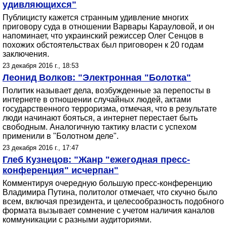
удивляющихся"
Публицисту кажется странным удивление многих
приговору суда в отношении Варвары Карауловой, и он
напоминает, что украинский режиссер Олег Сенцов в
похожих обстоятельствах был приговорен к 20 годам
заключения.
23 декабря 2016 г., 18:53
Леонид Волков: "Электронная "Болотка"
Политик называет дела, возбужденные за перепосты в
интернете в отношении случайных людей, актами
государственного терроризма, отмечая, что в результате
люди начинают бояться, а интернет перестает быть
свободным. Аналогичную тактику власти с успехом
применили в "Болотном деле".
23 декабря 2016 г., 17:47
Глеб Кузнецов: "Жанр "ежегодная пресс-
конференция" исчерпан"
Комментируя очередную большую пресс-конференцию
Владимира Путина, политолог отмечает, что скучно было
всем, включая президента, и целесообразность подобного
формата вызывает сомнение с учетом наличия каналов
коммуникации с разными аудиториями.