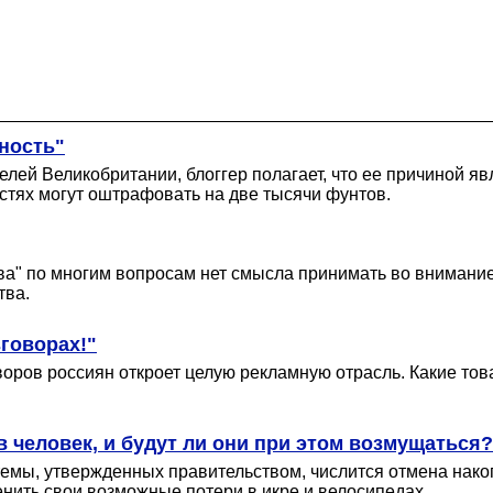
ность"
ей Великобритании, блоггер полагает, что ее причиной явл
остях могут оштрафовать на две тысячи фунтов.
ва" по многим вопросам нет смысла принимать во внимание
тва.
говорах!"
оров россиян откроет целую рекламную отрасль. Какие тов
 человек, и будут ли они при этом возмущаться?
ы, утвержденных правительством, числится отмена накопи
нить свои возможные потери в икре и велосипедах.