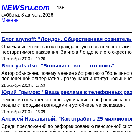
NEWSru.com
| 18+
суббота, 8 августа 2026
Мнения
Блог anynoff: "Лондон. Общественная сознатель
Отмечая исключительную гражданскую сознательность жител
неотвратимого наказания. За что в Лондоне и его окрестн
21 октября 2013 г., 19:26
Блог yatsutko: "Большинство — это ложь"
Автор объясняет, почему мнение абстрактного "большинст
полноценной альтернативы разрушают институт большинс
21 октября 2013 г., 17:53
Юрий Грымов: "Ваша реклама в телефонных раз
Режиссер полагает, что прослушивание телефонных разгов
людям с твердыми взглядами и устойчивыми окладами.
21 октября 2013 г., 16:39
Алексей Навальный: "Как ограбить 25 миллионов
Среди предложений по реформированию пенсионной систем
считает меру незаконной и предлагает всем желающим оце