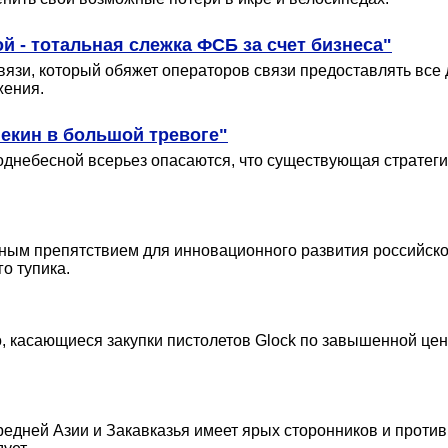
й - тотальная слежка ФСБ за счет бизнеса"
вязи, который обяжет операторов связи предоставлять все
жения.
Пекин в большой тревоге"
однебесной всерьез опасаются, что существующая стратеги
ным препятствием для инновационного развития российской
о тупика.
, касающиеся закупки пистолетов Glock по завышенной цен
дней Азии и Закавказья имеет ярых сторонников и противн