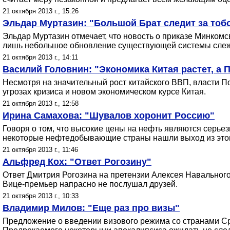
21 октября 2013 г., 15:26
Эльдар Муртазин: "Большой Брат следит за тобо
Эльдар Муртазин отмечает, что новость о приказе Минкомс
лишь небольшое обновление существующей системы сле
21 октября 2013 г., 14:11
Василий Головнин: "Экономика Китая растет, а 
Несмотря на значительный рост китайского ВВП, власти П
угрозах кризиса и новом экономическом курсе Китая.
21 октября 2013 г., 12:58
Ирина Самахова: "Шувалов хоронит Россию"
Говоря о том, что высокие цены на нефть являются серьез
некоторые нефтедобывающие страны нашли выход из этог
21 октября 2013 г., 11:46
Альфред Кох: "Ответ Рогозину"
Ответ Дмитрия Рогозина на претензии Алексея Навального
Вице-премьер напрасно не послушал друзей.
21 октября 2013 г., 10:33
Владимир Милов: "Еще раз про визы"
Предложение о введении визового режима со странами Сре