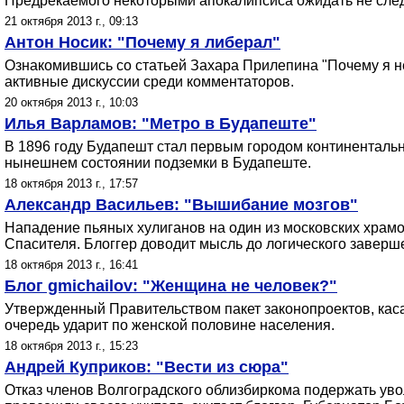
Предрекаемого некоторыми апокалипсиса ожидать не след
21 октября 2013 г., 09:13
Антон Носик: "Почему я либерал"
Ознакомившись со статьей Захара Прилепина "Почему я не
активные дискуссии среди комментаторов.
20 октября 2013 г., 10:03
Илья Варламов: "Метро в Будапеште"
В 1896 году Будапешт стал первым городом континенталь
нынешнем состоянии подземки в Будапеште.
18 октября 2013 г., 17:57
Александр Васильев: "Вышибание мозгов"
Нападение пьяных хулиганов на один из московских храмо
Спасителя. Блоггер доводит мысль до логического заверш
18 октября 2013 г., 16:41
Блог gmichailov: "Женщина не человек?"
Утвержденный Правительством пакет законопроектов, кас
очередь ударит по женской половине населения.
18 октября 2013 г., 15:23
Андрей Куприков: "Вести из сюра"
Отказ членов Волгоградского облизбиркома подержать уво