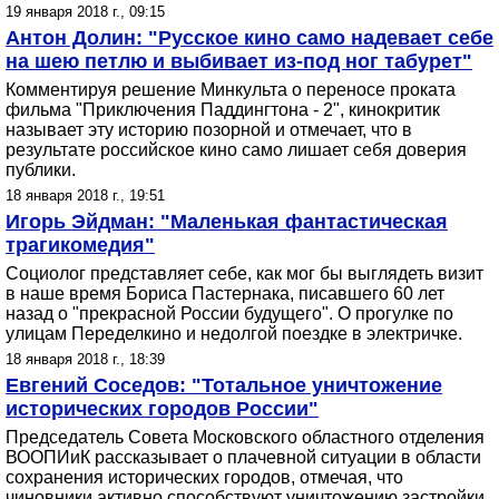
19 января 2018 г., 09:15
Антон Долин: "Русское кино само надевает себе
на шею петлю и выбивает из-под ног табурет"
Комментируя решение Минкульта о переносе проката
фильма "Приключения Паддингтона - 2", кинокритик
называет эту историю позорной и отмечает, что в
результате российское кино само лишает себя доверия
публики.
18 января 2018 г., 19:51
Игорь Эйдман: "Маленькая фантастическая
трагикомедия"
Социолог представляет себе, как мог бы выглядеть визит
в наше время Бориса Пастернака, писавшего 60 лет
назад о "прекрасной России будущего". О прогулке по
улицам Переделкино и недолгой поездке в электричке.
18 января 2018 г., 18:39
Евгений Соседов: "Тотальное уничтожение
исторических городов России"
Председатель Совета Московского областного отделения
ВООПИиК рассказывает о плачевной ситуации в области
сохранения исторических городов, отмечая, что
чиновники активно способствуют уничтожению застройки