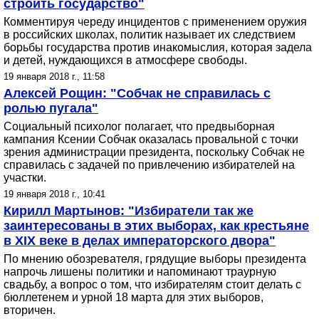
строить государство"
Комментируя череду инцидентов с применением оружия
в российских школах, политик называет их следствием
борьбы государства против инакомыслия, которая задела
и детей, нуждающихся в атмосфере свободы.
19 января 2018 г., 11:58
Алексей Рощин: "Собчак не справилась с
ролью пугала"
Социальный психолог полагает, что предвыборная
кампания Ксении Собчак оказалась провальной с точки
зрения администрации президента, поскольку Собчак не
справилась с задачей по привлечению избирателей на
участки.
19 января 2018 г., 10:41
Кирилл Мартынов: "Избиратели так же
заинтересованы в этих выборах, как крестьяне
в XIX веке в делах императорского двора"
По мнению обозревателя, грядущие выборы президента
напрочь лишены политики и напоминают траурную
свадьбу, а вопрос о том, что избирателям стоит делать с
бюллетенем и урной 18 марта для этих выборов,
вторичен.