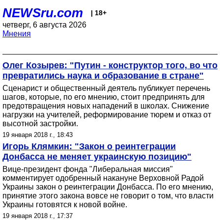
NEWSru.com
| 18+
четверг, 6 августа 2026
Мнения
Олег Козырев: "Путин - конструктор того, во что
превратились наука и образование в стране"
Сценарист и общественный деятель публикует перечень
шагов, которые, по его мнению, стоит предпринять для
предотвращения новых нападений в школах. Снижение
нагрузки на учителей, реформирование тюрем и отказ от
высотной застройки.
19 января 2018 г., 18:43
Игорь Клямкин: "Закон о реинтеграции
Донбасса не меняет украинскую позицию"
Вице-президент фонда "Либеральная миссия"
комментирует одобренный накануне Верховной Радой
Украины закон о реинтеграции Донбасса. По его мнению,
принятие этого закона вовсе не говорит о том, что власти
Украины готовятся к новой войне.
19 января 2018 г., 17:37