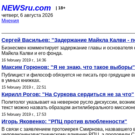
NEWSru.com
| 18+
четверг, 6 августа 2026
Мнения
Сергей Васильев: "Задержание Майкла Калви - 
Бизнесмен комментирует задержание главы и основателя ф
Майкла Калви и его фонда.
16 february 2019 г., 14:36
Максим Горюнов: "Я не знаю, что такое выборы"
Публицист и философ обязуется не писать про грядущие в
в умных книжках.
15 february 2019 г., 22:51
Кирилл Рогов: "На Суркова сердиться не за что"
Политолог указывает на неверное русло дискуссии, возни
текст можно назвать образцом антилиберального миссион
15 february 2019 г., 17:53
Игорь Яковенко: "РПЦ против влюбленности"
В связи с заявлением протоиерея Смирнова, назвавшего 
человеконенавистническому влиянию РПЦ, а проповеди С