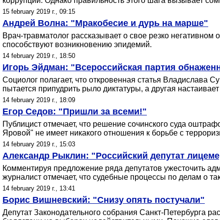
коррупции. Однако правильность этого шага вызывает сом
15 february 2019 г., 09:15
Андрей Волна: "Мракобесие и дурь на марше"
Врач-травматолог рассказывает о свое резко негативном от
способствуют возникновению эпидемий.
14 february 2019 г., 18:50
Игорь Эйдман: "Всероссийская партия обнажен
Социолог полагает, что откровенная статья Владислава Су
пытается припудрить рыло диктатуры, а другая настаивае
14 february 2019 г., 18:09
Егор Седов: "Пришли за всеми!"
Публицист отмечает, что решение сочинского суда оштраф
Яровой" не имеет никакого отношения к борьбе с террори
14 february 2019 г., 15:03
Александр Рыклин: "Российский депутат лицеме
Комментируя предложение ряда депутатов ужесточить адм
журналист отмечает, что судебные процессы по делам о 
14 february 2019 г., 13:41
Борис Вишневский: "Снизу опять постучали"
Депутат Законодательного собрания Санкт-Петербурга рас