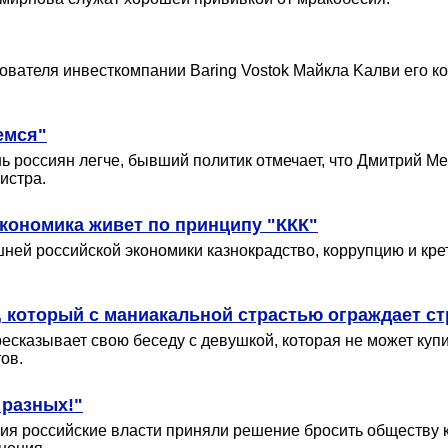
вателя инвесткомпании Baring Vostok Майкла Kалви его кол
емся"
 россиян легче, бывший политик отмечает, что Дмитрий Ме
истра.
кономика живет по принципу "ККК"
ей российской экономики казнокрадство, коррупцию и крет
я, который с маниакальной страстью ограждает с
сказывает свою беседу с девушкой, которая не может купи
ов.
 разных!"
ия российские власти приняли решение бросить обществу к