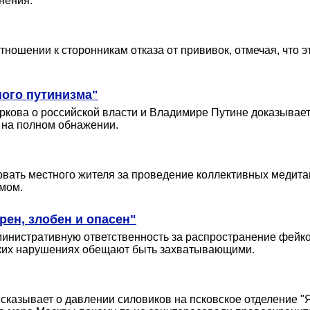
нения.
ношении к сторонникам отказа от прививок, отмечая, что эти
ного путинизма"
ркова о российской власти и Владимире Путине доказывает
т на полном обнажении.
овать местного жителя за проведение коллективных медита
змом.
рен, злобен и опасен"
инистративную ответственность за распространение фейко
таких нарушениях обещают быть захватывающими.
сказывает о давлении силовиков на псковское отделение "Я