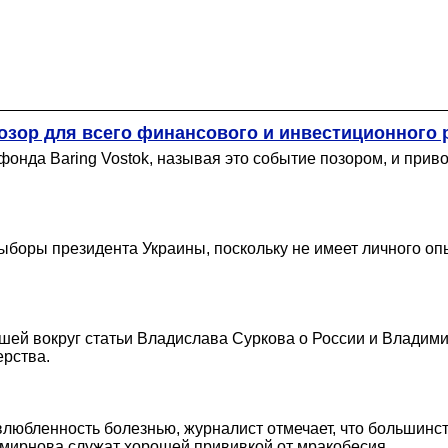
позор для всего финансового и инвестиционного
онда Baring Vostok, называя это событие позором, и прив
ыборы президента Украины, поскольку не имеет личного опы
кшей вокруг статьи Владислава Суркова о России и Владим
ерства.
влюбленность болезнью, журналист отмечает, что большинс
мирнова служат хорошей прививкой от мракобесия.