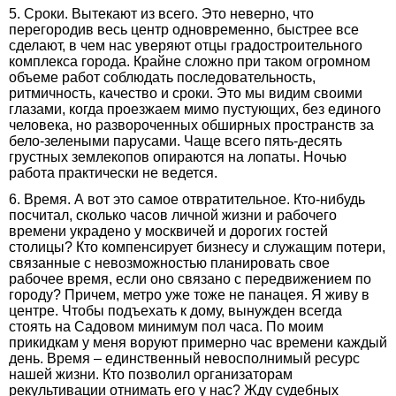
5. Сроки. Вытекают из всего. Это неверно, что
перегородив весь центр одновременно, быстрее все
сделают, в чем нас уверяют отцы градостроительного
комплекса города. Крайне сложно при таком огромном
объеме работ соблюдать последовательность,
ритмичность, качество и сроки. Это мы видим своими
глазами, когда проезжаем мимо пустующих, без единого
человека, но развороченных обширных пространств за
бело-зелеными парусами. Чаще всего пять-десять
грустных землекопов опираются на лопаты. Ночью
работа практически не ведется.
6. Время. А вот это самое отвратительное. Кто-нибудь
посчитал, сколько часов личной жизни и рабочего
времени украдено у москвичей и дорогих гостей
столицы? Кто компенсирует бизнесу и служащим потери,
связанные с невозможностью планировать свое
рабочее время, если оно связано с передвижением по
городу? Причем, метро уже тоже не панацея. Я живу в
центре. Чтобы подъехать к дому, вынужден всегда
стоять на Садовом минимум пол часа. По моим
прикидкам у меня воруют примерно час времени каждый
день. Время – единственный невосполнимый ресурс
нашей жизни. Кто позволил организаторам
рекультивации отнимать его у нас? Жду судебных