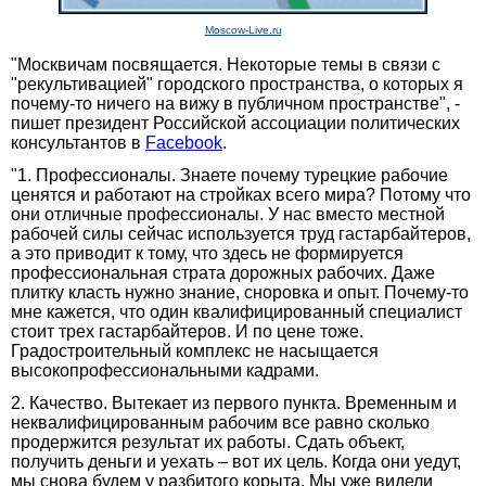
Moscow-Live.ru
"Москвичам посвящается. Некоторые темы в связи с
"рекультивацией" городского пространства, о которых я
почему-то ничего на вижу в публичном пространстве", -
пишет президент Российской ассоциации политических
консультантов в
Facebook
.
"1. Профессионалы. Знаете почему турецкие рабочие
ценятся и работают на стройках всего мира? Потому что
они отличные профессионалы. У нас вместо местной
рабочей силы сейчас используется труд гастарбайтеров,
а это приводит к тому, что здесь не формируется
профессиональная страта дорожных рабочих. Даже
плитку класть нужно знание, сноровка и опыт. Почему-то
мне кажется, что один квалифицированный специалист
стоит трех гастарбайтеров. И по цене тоже.
Градостроительный комплекс не насыщается
высокопрофессиональными кадрами.
2. Качество. Вытекает из первого пункта. Временным и
неквалифицированным рабочим все равно сколько
продержится результат их работы. Сдать объект,
получить деньги и уехать – вот их цель. Когда они уедут,
мы снова будем у разбитого корыта. Мы уже видели