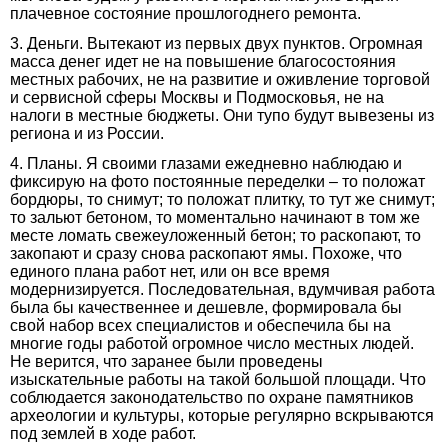
плачевное состояние прошлогоднего ремонта.
3. Деньги. Вытекают из первых двух пунктов. Огромная
масса денег идет не на повышение благосостояния
местных рабочих, не на развитие и оживление торговой
и сервисной сферы Москвы и Подмосковья, не на
налоги в местные бюджеты. Они тупо будут вывезены из
региона и из России.
4. Планы. Я своими глазами ежедневно наблюдаю и
фиксирую на фото постоянные переделки – то положат
бордюры, то снимут; то положат плитку, то тут же снимут;
то зальют бетоном, то моментально начинают в том же
месте ломать свежеуложенный бетон; то раскопают, то
закопают и сразу снова раскопают ямы. Похоже, что
единого плана работ нет, или он все время
модернизируется. Последовательная, вдумчивая работа
была бы качественнее и дешевле, формировала бы
свой набор всех специалистов и обеспечила бы на
многие годы работой огромное число местных людей.
Не верится, что заранее были проведены
изыскательные работы на такой большой площади. Что
соблюдается законодательство по охране памятников
археологии и культуры, которые регулярно вскрываются
под землей в ходе работ.