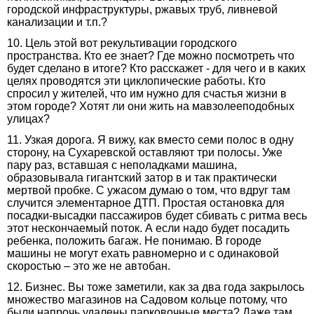
городской инфраструктуры, ржавых труб, ливневой
канализации и т.п.?
10. Цель этой вот рекультивации городского
пространства. Кто ее знает? Где можно посмотреть что
будет сделано в итоге? Кто расскажет - для чего и в каких
целях проводятся эти циклопические работы. Кто
спросил у жителей, что им нужно для счастья жизни в
этом городе? Хотят ли они жить на мавзолееподобных
улицах?
11. Узкая дорога. Я вижу, как вместо семи полос в одну
сторону, на Сухаревской оставляют три полосы. Уже
пару раз, вставшая с неполадками машина,
образовывала гигантский затор в и так практически
мертвой пробке. С ужасом думаю о том, что вдруг там
случится элементарное ДТП. Простая остановка для
посадки-высадки пассажиров будет сбивать с ритма весь
этот нескончаемый поток. А если надо будет посадить
ребенка, положить багаж. Не понимаю. В городе
машины не могут ехать равномерно и с одинаковой
скоростью – это же не автобан.
12. Бизнес. Вы тоже заметили, как за два года закрылось
множество магазинов на Садовом кольце потому, что
были напрочь удалены парковочные места? Даже там,