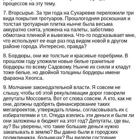
процессов на эту тему.
7. Вторсырье. За три года на Сухаревке переложили три
вида покрытия тротуаров. Прошлогодняя роскошная и
толстая тротуарная плитка нынче была весьма
аккуратно снята, уложена на палеты, заботливо
обмотана пленкой и вывезена. Что-то подсказывает мне,
что используют ее еще раз под видом новой в другом
районе города. Интересно, правда?
8. Бордюры, они же толстые и красивые поребрики. В
прошлом году уложили новые белые гранитные
бордюры по всему Садовому. Нынче их сняли и кладут
тоже белые, но двойной толщины бордюры имени
фараона Хеопса.
9. Молчание законодательной власти. Я совсем не
слышу, чтобы об этой рекультивации дорог говорили
депутаты Моссовета. Вот от слова совсем. А кто, как не
они, должны одобрять финансирование таких
мегапроектов, утверждать планы, согласовывать их с
избирателями и т.п. Откуда взялись эти деньги и были ли
они заложены в бюджет на этот год? Депутаты, где вы,
ау? Вы уверены, что такие большие деньги нужно
закапывать в землю? Вы давно были в городских
поликлиниках, больницах? Вы видели состояние