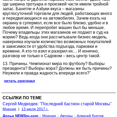
где ширина тротуара и проезжей части имели тройной
запас. Бахетле и Азбуки вкуса – магазины
круглосуточной торговли для людей, работающих много
и передвигающихся на автомобилях. Зачем ехать на
окраину в супермол, если все было близко, удобно и в
любое время. И перепробег машин был бы меньше.
Почему владельцы этих магазинов не подают в суд на
мэрию? Ведь когда они рассчитывали бизнес-модель,
наверняка изучали количество возможных покупателей
в зависимости от удобства подъезда, парковки и
времени. А кто-то взял и разорил их… И конечно,
разговор не только о Садовом – весь центр такой.
13. Причины. Чемпионат мира по футболу? Выборы
президента? Выборы мэра? Должны же быть причины?
Неужели и правда жадность впереди всего?"
читать оригинал
ССЫЛКИ ПО ТЕМЕ
Сергей Медведев: "Последний бастион старой Москвы"
Мнения
|
13 июля 2017 г.,
Досье NEWSru.com
::
Мнения
::
Авторы
::
Алексей Куртов