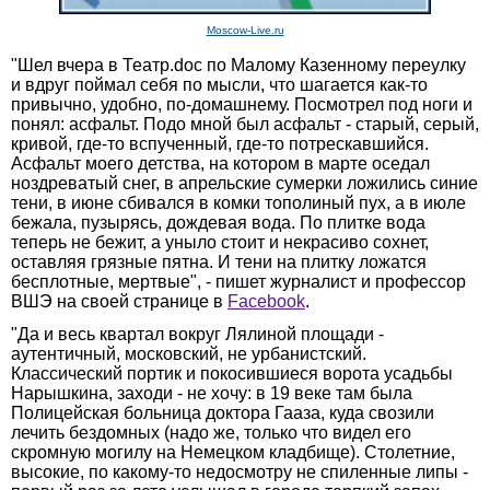
Moscow-Live.ru
"Шел вчера в Театр.doc по Малому Казенному переулку
и вдруг поймал себя по мысли, что шагается как-то
привычно, удобно, по-домашнему. Посмотрел под ноги и
понял: асфальт. Подо мной был асфальт - старый, серый,
кривой, где-то вспученный, где-то потрескавшийся.
Асфальт моего детства, на котором в марте оседал
ноздреватый снег, в апрельские сумерки ложились синие
тени, в июне сбивался в комки тополиный пух, а в июле
бежала, пузырясь, дождевая вода. По плитке вода
теперь не бежит, а уныло стоит и некрасиво сохнет,
оставляя грязные пятна. И тени на плитку ложатся
бесплотные, мертвые", - пишет журналист и профессор
ВШЭ на своей странице в
Facebook
.
"Да и весь квартал вокруг Лялиной площади -
аутентичный, московский, не урбанистский.
Классический портик и покосившиеся ворота усадьбы
Нарышкина, заходи - не хочу: в 19 веке там была
Полицейская больница доктора Гааза, куда свозили
лечить бездомных (надо же, только что видел его
скромную могилу на Немецком кладбище). Столетние,
высокие, по какому-то недосмотру не спиленные липы -