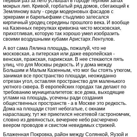
первый раз за лето услышал в городе терпкий запах
мокрых лип. Кривой, горбатый ряд домов, сбегающий к
Земляному валу - среди модерновых фасадов с
эркерами и барельефами стыдливо затесался
кирпичный уродец середины прошлого века. И вообще
на Казенных переулках кривизна чисто московская,
прихотливая, которую так хорошо умел изобразить
своими воздушными кубами Аристарх Лентулов.
А вот сама Лялина площадь, пожалуй, что не
московская, а питерская или даже европейская -
венская, пражская, парижская. В нее стекаются пять
улиц, что для Москвы редкость. И у дома между
Большим и Малым Казенным, что мог бы стоять утюгом,
занимая все пространство площади, неожиданно
отрезан угол, оставляя пространство для маленького
уютного сквера. В европейских городах так делают по
требованию муниципалитетов: все дома, выходящие
углами на площадь, усечены ради создания
общественных пространств - а в Москве это редкость.
Дома на площади стоят небогатые, с окнами
нараспашку, тут же приютился несетевой гастрономчик,
словно из девяностых, вечернее небо расчерчено
веером проводов и свистом невидимых стрижей.
Блаженная Покровка, район между Солянкой, Яузой и