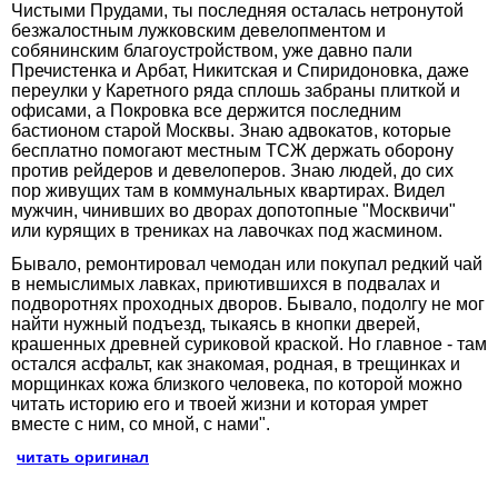
Чистыми Прудами, ты последняя осталась нетронутой
безжалостным лужковским девелопментом и
собянинским благоустройством, уже давно пали
Пречистенка и Арбат, Никитская и Спиридоновка, даже
переулки у Каретного ряда сплошь забраны плиткой и
офисами, а Покровка все держится последним
бастионом старой Москвы. Знаю адвокатов, которые
бесплатно помогают местным ТСЖ держать оборону
против рейдеров и девелоперов. Знаю людей, до сих
пор живущих там в коммунальных квартирах. Видел
мужчин, чинивших во дворах допотопные "Москвичи"
или курящих в трениках на лавочках под жасмином.
Бывало, ремонтировал чемодан или покупал редкий чай
в немыслимых лавках, приютившихся в подвалах и
подворотнях проходных дворов. Бывало, подолгу не мог
найти нужный подъезд, тыкаясь в кнопки дверей,
крашенных древней суриковой краской. Но главное - там
остался асфальт, как знакомая, родная, в трещинках и
морщинках кожа близкого человека, по которой можно
читать историю его и твоей жизни и которая умрет
вместе с ним, со мной, с нами".
читать оригинал