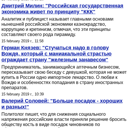
Дмитрий Милин: "Российская государственная
экономика живет по принципу "ККК"
Аналитик и публицист называет главными основами
нынешней российской экономики казнокрадство,
коррупцию и кретинизм, отмечая, что эти принципы
составляют своего рода пирамиду.
15 february 2019 г., 11:58
Герман Князев: "Стучаться надо в голову
Вождя, который с маниакальной страстью
ограждает страну "железным занавесом"
Предприниматель, занимающийся аптечным бизнесом,
пересказывает свою беседу с девушкой, которая не может
купить в России одно импортное лекарство. О любви к
Вождю и особенностях попадания в страну иностранных
препаратов.
15 february 2019 г., 10:39
Валерий Соловей: "Больше посадок - хороших
и разных!"
Политолог пишет, что для снижения социального
напряжения российские власти приняли решение бросить
обществу кость в виде посадок чиновников по