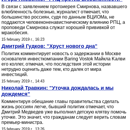
В связи с заявлением протоиерея Смирнова, назвавшего
влюбленность болезнью, журналист отмечает, что
большинство россиян, судя по данным ВЦИОМа, не
поддаются человеконенавистническому влиянию РПЦ, а
проповеди Смирнова служат хорошей прививкой от
мракобесия.
15 february 2019 г., 16:23
Дмитрий Гудков: "Хруст нового дна"
Политик комментирует новость о задержании в Москве
основателя инвесткомпании Baring Vostok Майкла Kалви
его коллег, отмечая, что последствия этой истории
нетрудно оценить даже тем, кто далек от мира
инвестиций.
15 february 2019 г., 14:43
Николай Травкин: "Уточка дождалась и мы
дождемся"
Комментируя обещание главы правительства сделать
жизнь россиян легче, бывший политик отмечает, что
Дмитрий Медведев уже выполнил детскую клятву помочь
уточке. Это значит, что гражданам следует верить словам
премьер-министра.
15 february 2019 г., 13:26