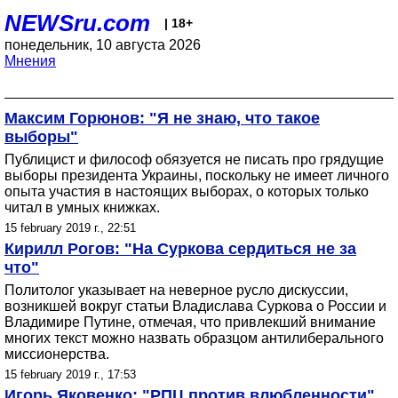
NEWSru.com
| 18+
понедельник, 10 августа 2026
Мнения
Максим Горюнов: "Я не знаю, что такое
выборы"
Публицист и философ обязуется не писать про грядущие
выборы президента Украины, поскольку не имеет личного
опыта участия в настоящих выборах, о которых только
читал в умных книжках.
15 february 2019 г., 22:51
Кирилл Рогов: "На Суркова сердиться не за
что"
Политолог указывает на неверное русло дискуссии,
возникшей вокруг статьи Владислава Суркова о России и
Владимире Путине, отмечая, что привлекший внимание
многих текст можно назвать образцом антилиберального
миссионерства.
15 february 2019 г., 17:53
Игорь Яковенко: "РПЦ против влюбленности"