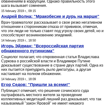
обвинениям в коррупции. Однако правильность этого
шага вызывает сомнения.
15 february 2019 г., 09:15
Андрей Волна: "Мракобесие и дурь на марше"
Врач-травматолог рассказывает о свое резко негативном
отношении к сторонникам отказа от прививок, отмечая,
что эти люди не только ставят под угрозу своих детей, но и
способствуют возникновению эпидемий.
14 february 2019 г., 18:50
Игорь Эйдман: "Всероссийская партия
обнаженного путинизма"
Социолог полагает, что откровенная статья Владислава
Суркова о российской власти и Владимире Путине
доказывает существование в стране двух партий. Одна из
них пытается припудрить рыло диктатуры, а другая
настаивает на полном обнажении.
14 february 2019 г., 18:09
Егор Седов: "Пришли за всеми!"
Публицист отмечает, что решение сочинского суда
оштрафовать местного жителя за проведение
коллективных медитаций лишний раз доказывает, что так
называемый "закон Яровой" не имеет никакого