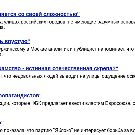
ляется со своей сложностью"
а улицах российских городов, не имеющие разумных основа
а.
ь впустую"
ржинскому в Москве аналитик и публицист напоминает, что 
а.
хамство - истинная отечественная скрепа?"
т, что недовольных людей выводит на улицы ощущение оско
ропагандистов"
ции, которые ФБК предлагает ввести властям Евросоюза, са
о"
показала, что партию "Яблоко" не интересует борьба за вла