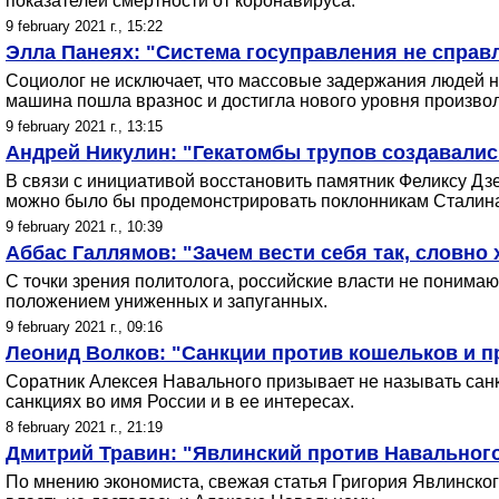
показателей смертности от коронавируса.
9 february 2021 г., 15:22
Элла Панеях: "Система госуправления не справ
Социолог не исключает, что массовые задержания людей н
машина пошла вразнос и достигла нового уровня произвол
9 february 2021 г., 13:15
Андрей Никулин: "Гекатомбы трупов создавалис
В связи с инициативой восстановить памятник Феликсу Дзе
можно было бы продемонстрировать поклонникам Сталин
9 february 2021 г., 10:39
Аббас Галлямов: "Зачем вести себя так, словно 
С точки зрения политолога, российские власти не понимаю
положением униженных и запуганных.
9 february 2021 г., 09:16
Леонид Волков: "Санкции против кошельков и п
Соратник Алексея Навального призывает не называть санк
санкциях во имя России и в ее интересах.
8 february 2021 г., 21:19
Дмитрий Травин: "Явлинский против Навальног
По мнению экономиста, свежая статья Григория Явлинского 