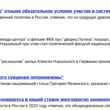
" отныне обязательное условие участия в систе
енней политики в России, отмечая, что на грядущих думск
Левада-центра" о фильме ФБК про "дворец Путина" показал
 Навальный при этом стал политической фигурой национал
 "роскошном" жилье Алексея Навального в Германии произве
кого суждения неприемлемы"
итикам нашумевшей статьи Григория Явлинского, указывая
ронавируса в нашей стране многократно занижен
сти в России в 2020 году, отмечая, что обнародованные с