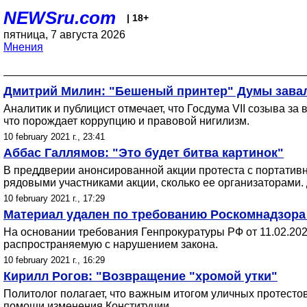
NEWSru.com
| 18+
пятница, 7 августа 2026
Мнения
Дмитрий Милин: "Бешеный принтер" Думы завал
Аналитик и публицист отмечает, что Госдума VII созыва з
что порождает коррупцию и правовой нигилизм.
10 february 2021 г., 23:41
Аббас Галлямов: "Это будет битва картинок"
В преддверии анонсированной акции протеста с портативн
рядовыми участниками акции, сколько ее организаторами. 
10 february 2021 г., 17:29
Материал удален по требованию Роскомнадзора
На основании требования Генпрокуратуры РФ от 11.02.2
распространяемую с нарушением закона.
10 february 2021 г., 16:29
Кирилл Рогов: "Возвращение "хромой утки"
Политолог полагает, что важным итогом уличных протесто
помощи изменения Конституции.