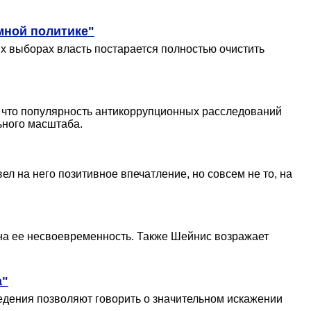
мной политике"
их выборах власть постарается полностью очистить
, что популярность антикоррупционных расследований
ьного масштаба.
л на него позитивное впечатление, но совсем не то, на
 на ее несвоевременность. Также Шейнис возражает
а"
ведения позволяют говорить о значительном искажении