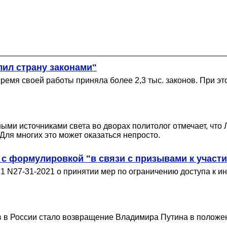
ил страну законами"
а время своей работы приняла более 2,3 тыс. законов. При 
ыми источниками света во дворах политолог отмечает, что
Для многих это может оказаться непросто.
 с формулировкой "в связи с призывами к участ
021 N27-31-2021 о принятии мер по ограничению доступа 
в в России стало возвращение Владимира Путина в положени