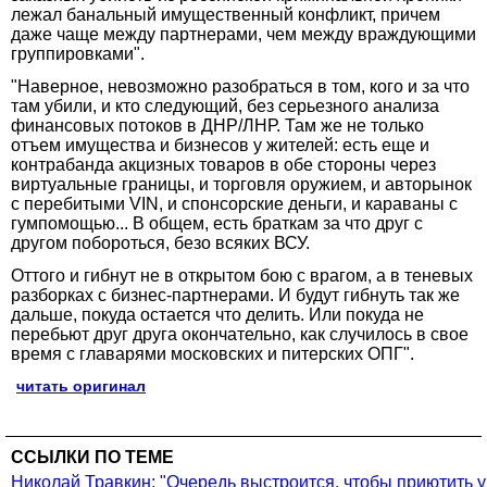
лежал банальный имущественный конфликт, причем
даже чаще между партнерами, чем между враждующими
группировками".
"Наверное, невозможно разобраться в том, кого и за что
там убили, и кто следующий, без серьезного анализа
финансовых потоков в ДНР/ЛНР. Там же не только
отъем имущества и бизнесов у жителей: есть еще и
контрабанда акцизных товаров в обе стороны через
виртуальные границы, и торговля оружием, и авторынок
с перебитыми VIN, и спонсорские деньги, и караваны с
гумпомощью... В общем, есть браткам за что друг с
другом побороться, безо всяких ВСУ.
Оттого и гибнут не в открытом бою с врагом, а в теневых
разборках с бизнес-партнерами. И будут гибнуть так же
дальше, покуда остается что делить. Или покуда не
перебьют друг друга окончательно, как случилось в свое
время с главарями московских и питерских ОПГ".
читать оригинал
ССЫЛКИ ПО ТЕМЕ
Николай Травкин: "Очередь выстроится, чтобы приютить у